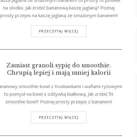
asza jaglana ze smażonym bananem to prosty fit posiłek
na słodko. Jak zrobić bananową kaszę jaglaną? Poznaj
prosty przepis na kaszę jaglaną ze smażonym bananem!
PRZECZYTAJ WIĘCEJ
Zamiast granoli sypię do smoothie.
Chrupią lepiej i mają mniej kalorii
ananowy smoothie bowl z truskawkami i waflami ryżowymi
to pomysł na bowl z odżywką białkową. Jak zrobić fit
smoothie bowl? Poznaj prosty przepis z bananem!
PRZECZYTAJ WIĘCEJ