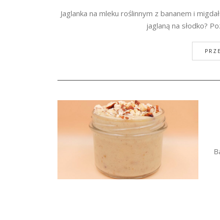
Jaglanka na mleku roślinnym z bananem i migdała
jaglaną na słodko? Poz
PRZE
B