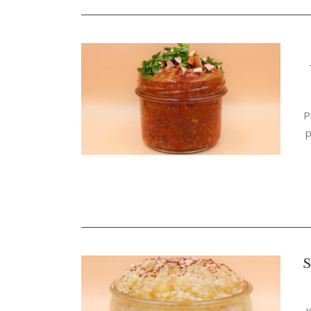
P
p
S