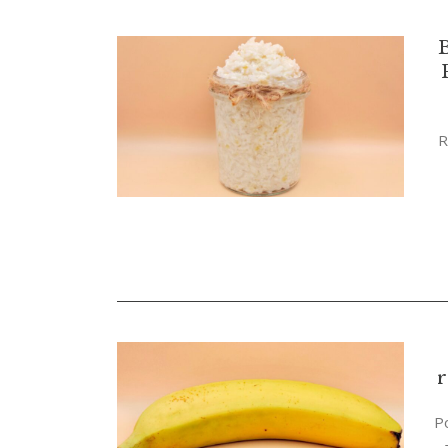
B
R
r
P