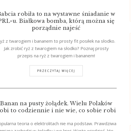
abcia robiła to na wystawne śniadanie w
PRL-u. Białkowa bomba, którą można się
porządnie najeść
yż z twarogiem i bananem to prosty fit posiłek na słodko.
Jak zrobić ryż z twarogiem na słodko? Poznaj prosty
przepis na ryż z twarogiem i bananem!
PRZECZYTAJ WIĘCEJ
Banan na pusty żołądek. Wielu Polaków
obi to codziennie i nie wie, co sobie robi
opularna teoria o elektrolitach nie ma podstaw. Prawdziwa
zmiana zachodzi w żołądku i we krwi. Warto wiedzieć, kto