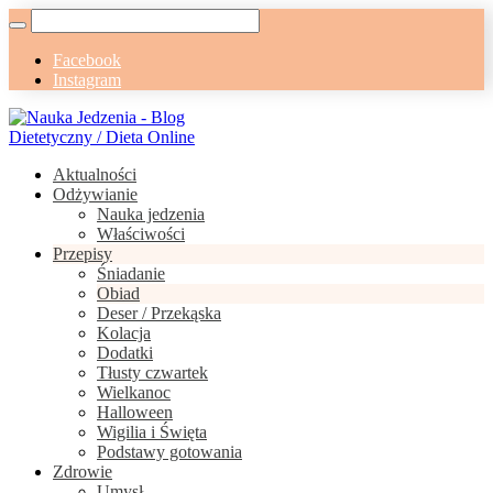
Facebook
Instagram
Aktualności
Odżywianie
Nauka jedzenia
Właściwości
Przepisy
Śniadanie
Obiad
Deser / Przekąska
Kolacja
Dodatki
Tłusty czwartek
Wielkanoc
Halloween
Wigilia i Święta
Podstawy gotowania
Zdrowie
Umysł