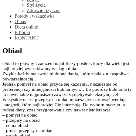
Styl życia
Zdrowie fizyczne
Porady i wskazówki
O nas
Dieta online
E-booki
KONTAKT
Obiad
Obiad to główny i zarazem najobfitszy posiłek, który dla wielu jest
najbardziej wyczekiwany w ciągu dnia.
Zwykle każdy ma swoje ulubione dania, które zjada z niewątpliwą
powtarzalnością…
Jednak pomysł na obiad przyda się każdemu, niezależnie od
preferencji czy umiejętności kulinarnych… Bo podróże kulinarne (i
to nawet takie najprostsze) zawsze są niebywale ekscytujące!
Wszystkie nasze przepisy na obiad możesz przesortować według
kategorii, które najbardziej Cię interesują. Do wyboru masz m.in.
rodzaj diety, czas przygotowania czy nawet nietolerancje.
– pomysł na obiad
– przepisy na obiad
– co na obiad
– proste przepisy na obiad
– szybki obiad