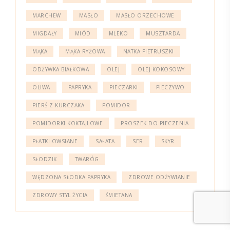
MARCHEW
MASŁO
MASŁO ORZECHOWE
MIGDAŁY
MIÓD
MLEKO
MUSZTARDA
MĄKA
MĄKA RYŻOWA
NATKA PIETRUSZKI
ODŻYWKA BIAŁKOWA
OLEJ
OLEJ KOKOSOWY
OLIWA
PAPRYKA
PIECZARKI
PIECZYWO
PIERŚ Z KURCZAKA
POMIDOR
POMIDORKI KOKTAJLOWE
PROSZEK DO PIECZENIA
PŁATKI OWSIANE
SAŁATA
SER
SKYR
SŁODZIK
TWARÓG
WĘDZONA SŁODKA PAPRYKA
ZDROWE ODŻYWIANIE
ZDROWY STYL ŻYCIA
ŚMIETANA