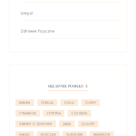
Umysł
Zdrowie fizyczne
SKŁADNIK POSIŁKU ⇩
BANAN
CEBULA
CHILLI
CURRY
CYNAMON
CYTRYNA
CZOSNEK
DBANIE O ZDROWIE
JAJKA
JOGURT
KAKAO
KURCZAK
KURKUMA
MAKARON