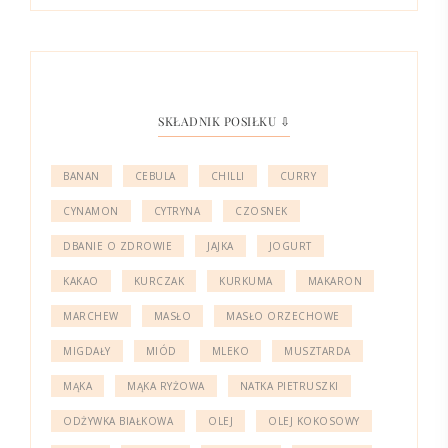
SKŁADNIK POSIŁKU ⇩
BANAN
CEBULA
CHILLI
CURRY
CYNAMON
CYTRYNA
CZOSNEK
DBANIE O ZDROWIE
JAJKA
JOGURT
KAKAO
KURCZAK
KURKUMA
MAKARON
MARCHEW
MASŁO
MASŁO ORZECHOWE
MIGDAŁY
MIÓD
MLEKO
MUSZTARDA
MĄKA
MĄKA RYŻOWA
NATKA PIETRUSZKI
ODŻYWKA BIAŁKOWA
OLEJ
OLEJ KOKOSOWY