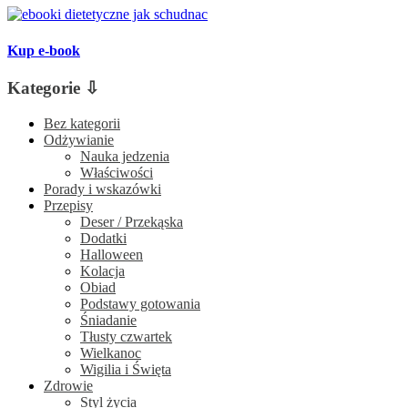
Kup e-book
Kategorie ⇩
Bez kategorii
Odżywianie
Nauka jedzenia
Właściwości
Porady i wskazówki
Przepisy
Deser / Przekąska
Dodatki
Halloween
Kolacja
Obiad
Podstawy gotowania
Śniadanie
Tłusty czwartek
Wielkanoc
Wigilia i Święta
Zdrowie
Styl życia