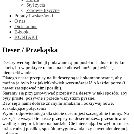
Styl życia
Zdrowie fizyczne
Porady i wskazówki
O nas
Dieta online
E-booki
KONTAKT
Deser / Przekąska
Desery według definicji podawane są po posiłku. Jednak to tylko
teoria, bo w praktyce ochota na słodkości może pojawić się
nieoczekiwanie…
Dlatego nasze przepisy na fit desery są tak skomponowane, aby
można je było bez jakichkolwiek wyrzutów jeść o każdej porze (i
nawet zastępować nimi posiłki).
Staramy się przygotowywać przepisy na desery w taki sposób, aby
były proste, pożywne i przede wszystkim pyszne.
Baw się z nami dobrze znanymi smakami i odkrywaj nowe,
zaskakujące połączenia.
Wybór odpowiedniego dla siebie deseru jest szczególnie trudny. Na
szczęście wszystkie nasze przepisy na deser możesz przesortować
według kategorii, które najbardziej Cię interesują. Do wyboru masz
m.in. rodzaj posiłku, sposób przygotowania czy nawet nietolerancje.
– desery