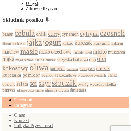
Umysł
Zdrowie fizyczne
Składnik posiłku ⇩
cebula
czosnek
cytryna
curry
chilli
cynamon
banan
jajka
jogurt
kurczak
kurkuma
kakao
dbanie o zdrowie
makaron
masło
mleko
marchew
masło orzechowe
musztarda
migdały
miód
olej
mąka
olej
odżywka białkowa
mąka ryżowa
natka pietruszki
oliwa
kokosowy
pierś z
papryka
pieczywo
pieczarki
kurczaka
pomidor
pomidorki koktajlowe
proszek do pieczenia
płatki
słodzik
ser
skyr
sałata
wędzona słodka
owsiane
twaróg
papryka
śmietana
zdrowy styl życia
zdrowe odżywianie
Facebook
Instagram
O nas
Kontakt
Polityka Prywatności