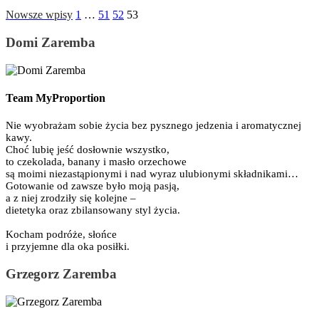
Nowsze wpisy
1
…
51
52
53
Domi Zaremba
Team MyProportion
Nie wyobrażam sobie życia bez pysznego jedzenia i aromatycznej
kawy.
Choć lubię jeść dosłownie wszystko,
to czekolada, banany i masło orzechowe
są moimi niezastąpionymi i nad wyraz ulubionymi składnikami…
Gotowanie od zawsze było moją pasją,
a z niej zrodziły się kolejne –
dietetyka oraz zbilansowany styl życia.
Kocham podróże, słońce
i przyjemne dla oka posiłki.
Grzegorz Zaremba