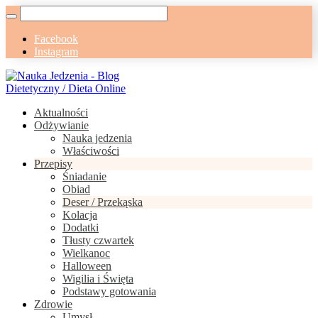
Facebook
Instagram
Aktualności
Odżywianie
Nauka jedzenia
Właściwości
Przepisy
Śniadanie
Obiad
Deser / Przekąska
Kolacja
Dodatki
Tłusty czwartek
Wielkanoc
Halloween
Wigilia i Święta
Podstawy gotowania
Zdrowie
Umysł