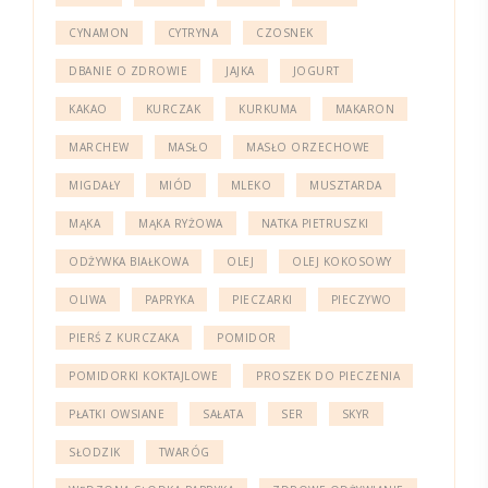
CYNAMON
CYTRYNA
CZOSNEK
DBANIE O ZDROWIE
JAJKA
JOGURT
KAKAO
KURCZAK
KURKUMA
MAKARON
MARCHEW
MASŁO
MASŁO ORZECHOWE
MIGDAŁY
MIÓD
MLEKO
MUSZTARDA
MĄKA
MĄKA RYŻOWA
NATKA PIETRUSZKI
ODŻYWKA BIAŁKOWA
OLEJ
OLEJ KOKOSOWY
OLIWA
PAPRYKA
PIECZARKI
PIECZYWO
PIERŚ Z KURCZAKA
POMIDOR
POMIDORKI KOKTAJLOWE
PROSZEK DO PIECZENIA
PŁATKI OWSIANE
SAŁATA
SER
SKYR
SŁODZIK
TWARÓG