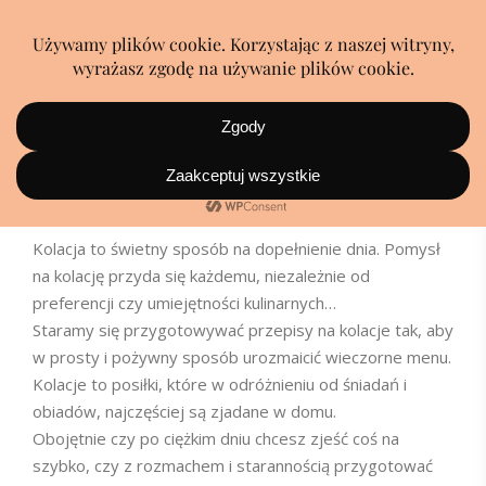
Kolacja
Kolacja to świetny sposób na dopełnienie dnia. Pomysł
na kolację przyda się każdemu, niezależnie od
preferencji czy umiejętności kulinarnych…
Staramy się przygotowywać przepisy na kolacje tak, aby
w prosty i pożywny sposób urozmaicić wieczorne menu.
Kolacje to posiłki, które w odróżnieniu od śniadań i
obiadów, najczęściej są zjadane w domu.
Obojętnie czy po ciężkim dniu chcesz zjeść coś na
szybko, czy z rozmachem i starannością przygotować