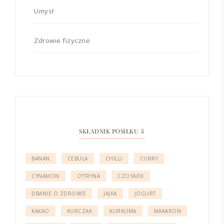
Umysł
Zdrowie fizyczne
SKŁADNIK POSIŁKU ⇩
BANAN
CEBULA
CHILLI
CURRY
CYNAMON
CYTRYNA
CZOSNEK
DBANIE O ZDROWIE
JAJKA
JOGURT
KAKAO
KURCZAK
KURKUMA
MAKARON