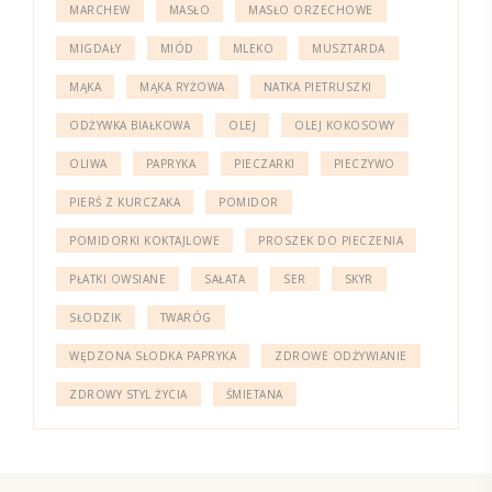
MARCHEW
MASŁO
MASŁO ORZECHOWE
MIGDAŁY
MIÓD
MLEKO
MUSZTARDA
MĄKA
MĄKA RYŻOWA
NATKA PIETRUSZKI
ODŻYWKA BIAŁKOWA
OLEJ
OLEJ KOKOSOWY
OLIWA
PAPRYKA
PIECZARKI
PIECZYWO
PIERŚ Z KURCZAKA
POMIDOR
POMIDORKI KOKTAJLOWE
PROSZEK DO PIECZENIA
PŁATKI OWSIANE
SAŁATA
SER
SKYR
SŁODZIK
TWARÓG
WĘDZONA SŁODKA PAPRYKA
ZDROWE ODŻYWIANIE
ZDROWY STYL ŻYCIA
ŚMIETANA