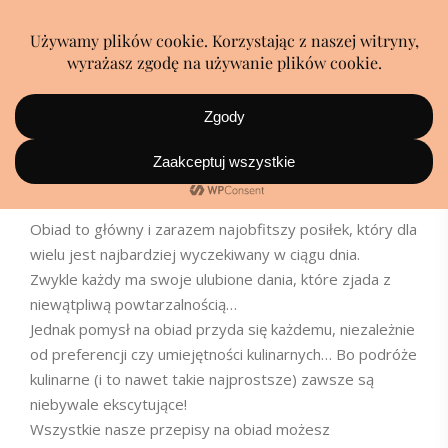
Obiad
Obiad to główny i zarazem najobfitszy posiłek, który dla
wielu jest najbardziej wyczekiwany w ciągu dnia.
Zwykle każdy ma swoje ulubione dania, które zjada z
niewątpliwą powtarzalnością…
Jednak pomysł na obiad przyda się każdemu, niezależnie
od preferencji czy umiejętności kulinarnych… Bo podróże
kulinarne (i to nawet takie najprostsze) zawsze są
niebywale ekscytujące!
Wszystkie nasze przepisy na obiad możesz