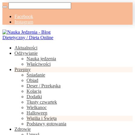
Facebook
Instagram
Aktualności
Odżywianie
Nauka jedzenia
Właściwości
Przepisy
Śniadanie
Obiad
Deser / Przekąska
Kolacja
Dodatki
Tłusty czwartek
Wielkanoc
Halloween
Wigilia i Święta
Podstawy gotowania
Zdrowie
Umysł