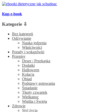
Kup e-book
Kategorie ⇩
Bez kategorii
Odżywianie
Nauka jedzenia
Właściwości
Porady i wskazówki
Przepisy
Deser / Przekąska
Dodatki
Halloween
Kolacja
Obiad
Podstawy gotowania
Śniadanie
Tłusty czwartek
Wielkanoc
Wigilia i Święta
Zdrowie
Styl życia