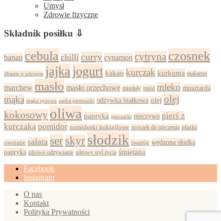
Umysł
Zdrowie fizyczne
Składnik posiłku ⇩
cebula
czosnek
cytryna
curry
chilli
cynamon
banan
jajka
jogurt
kurczak
kurkuma
kakao
dbanie o zdrowie
makaron
masło
mleko
marchew
masło orzechowe
musztarda
migdały
miód
olej
mąka
olej
odżywka białkowa
mąka ryżowa
natka pietruszki
oliwa
kokosowy
pierś z
papryka
pieczywo
pieczarki
kurczaka
pomidor
pomidorki koktajlowe
proszek do pieczenia
płatki
słodzik
ser
skyr
sałata
wędzona słodka
owsiane
twaróg
papryka
śmietana
zdrowy styl życia
zdrowe odżywianie
Facebook
Instagram
O nas
Kontakt
Polityka Prywatności