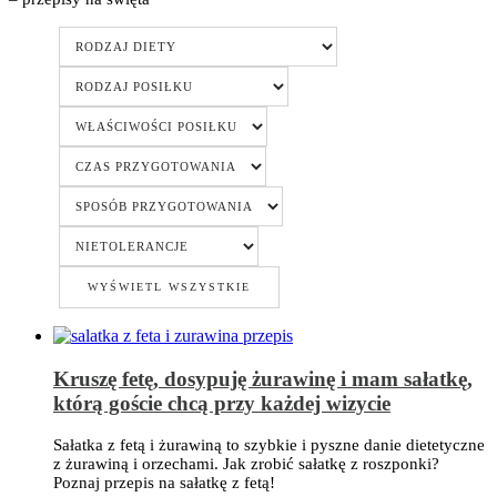
Kruszę fetę, dosypuję żurawinę i mam sałatkę,
którą goście chcą przy każdej wizycie
Sałatka z fetą i żurawiną to szybkie i pyszne danie dietetyczne
z żurawiną i orzechami. Jak zrobić sałatkę z roszponki?
Poznaj przepis na sałatkę z fetą!