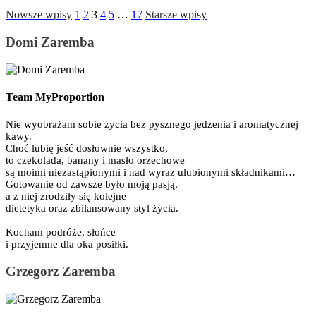
Nowsze wpisy
1
2
3
4
5
…
17
Starsze wpisy
Domi Zaremba
Team MyProportion
Nie wyobrażam sobie życia bez pysznego jedzenia i aromatycznej
kawy.
Choć lubię jeść dosłownie wszystko,
to czekolada, banany i masło orzechowe
są moimi niezastąpionymi i nad wyraz ulubionymi składnikami…
Gotowanie od zawsze było moją pasją,
a z niej zrodziły się kolejne –
dietetyka oraz zbilansowany styl życia.
Kocham podróże, słońce
i przyjemne dla oka posiłki.
Grzegorz Zaremba