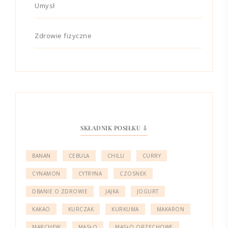
Umysł
Zdrowie fizyczne
SKŁADNIK POSIŁKU ⇩
BANAN
CEBULA
CHILLI
CURRY
CYNAMON
CYTRYNA
CZOSNEK
DBANIE O ZDROWIE
JAJKA
JOGURT
KAKAO
KURCZAK
KURKUMA
MAKARON
MARCHEW
MASŁO
MASŁO ORZECHOWE