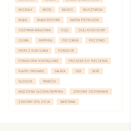
MIGDAŁY
MIÓD
MLEKO
MUSZTARDA
MĄKA
MĄKA RYŻOWA
NATKA PIETRUSZKI
ODŻYWKA BIAŁKOWA
OLEJ
OLEJ KOKOSOWY
OLIWA
PAPRYKA
PIECZARKI
PIECZYWO
PIERŚ Z KURCZAKA
POMIDOR
POMIDORKI KOKTAJLOWE
PROSZEK DO PIECZENIA
PŁATKI OWSIANE
SAŁATA
SER
SKYR
SŁODZIK
TWARÓG
WĘDZONA SŁODKA PAPRYKA
ZDROWE ODŻYWIANIE
ZDROWY STYL ŻYCIA
ŚMIETANA