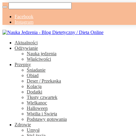
Facebook
Instagram
Aktualności
Odżywianie
Nauka jedzenia
Właściwości
Przepisy
Śniadanie
Obiad
Deser / Przekąska
Kolacja
Dodatki
Tłusty czwartek
Wielkanoc
Halloween
Wigilia i Święta
Podstawy gotowania
Zdrowie
Umysł
Styl życia