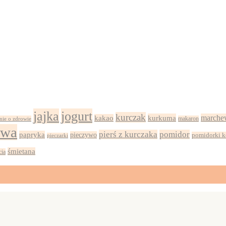
jajka
jogurt
kurczak
kurkuma
marche
kakao
nie o zdrowie
makaron
iwa
pierś z kurczaka
pomidor
papryka
pieczywo
pomidorki k
pieczarki
śmietana
cia