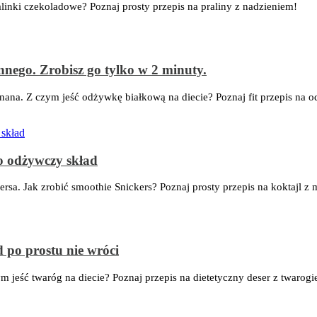
linki czekoladowe? Poznaj prosty przepis na praliny z nadzieniem!
innego. Zrobisz go tylko w 2 minuty.
nana. Z czym jeść odżywkę białkową na diecie? Poznaj fit przepis na
zo odżywczy skład
kersa. Jak zrobić smoothie Snickers? Poznaj prosty przepis na koktajl
 po prostu nie wróci
zym jeść twaróg na diecie? Poznaj przepis na dietetyczny deser z twar