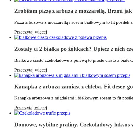
Zrobiłam pizzę z arbuza z mozzarellą. Brzmi jak 
Pizza arbuzowa z mozzarellą i sosem białkowym to fit posiłek z
Przeczytaj więcej
Zostały ci 2 białka po żółtkach? Upiecz z nich c
Białkowe ciasto czekoladowe z polewą to proste ciasto z białek.
Przeczytaj więcej
Kanapka z arbuza zamiast z chleba. Fit deser, 
Kanapka arbuzowa z migdałami i białkowym sosem to fit posiłe
Przeczytaj więcej
Domowe, wybitne praliny. Czekoladowy luksus 