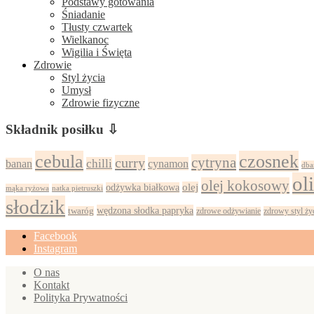
Podstawy gotowania
Śniadanie
Tłusty czwartek
Wielkanoc
Wigilia i Święta
Zdrowie
Styl życia
Umysł
Zdrowie fizyczne
Składnik posiłku ⇩
cebula
czosnek
cytryna
curry
chilli
cynamon
banan
dba
ol
olej kokosowy
olej
odżywka białkowa
mąka ryżowa
natka pietruszki
słodzik
wędzona słodka papryka
twaróg
zdrowy styl ży
zdrowe odżywianie
Facebook
Instagram
O nas
Kontakt
Polityka Prywatności