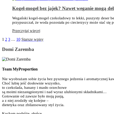
Kogel-mogel bez jajek? Nawet weganie mogą del
Wegański kogel-mogel czekoladowy to lekki, puszysty deser be
przypuszczał, że woda pozostała po ciecierzycy może stać si
Przeczytaj więcej
1
2
3
…
10
Starsze wpisy
Domi Zaremba
Team MyProportion
Nie wyobrażam sobie życia bez pysznego jedzenia i aromatycznej ka
Choć lubię jeść dosłownie wszystko,
to czekolada, banany i masło orzechowe
są moimi niezastąpionymi i nad wyraz ulubionymi składnikami…
Gotowanie od zawsze było moją pasją,
a z niej zrodziły się kolejne –
dietetyka oraz zbilansowany styl życia.
Kocham podróże, słońce