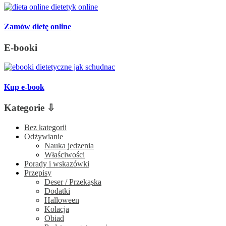
Zamów dietę online
E-booki
Kup e-book
Kategorie ⇩
Bez kategorii
Odżywianie
Nauka jedzenia
Właściwości
Porady i wskazówki
Przepisy
Deser / Przekąska
Dodatki
Halloween
Kolacja
Obiad