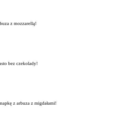
rbuza z mozzarellą!
iasto bez czekolady!
anapkę z arbuza z migdałami!