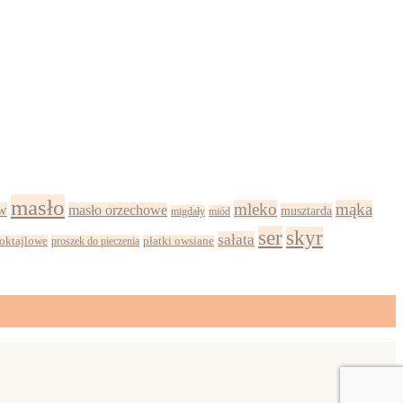
masło
mleko
mąka
w
masło orzechowe
musztarda
migdały
miód
ser
skyr
sałata
oktajlowe
proszek do pieczenia
płatki owsiane