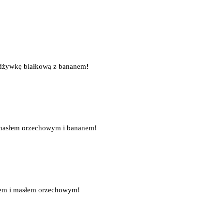
 odżywkę białkową z bananem!
 z masłem orzechowym i bananem!
ogiem i masłem orzechowym!