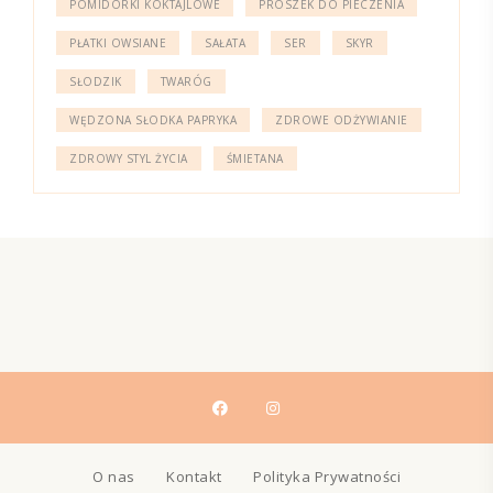
POMIDORKI KOKTAJLOWE
PROSZEK DO PIECZENIA
PŁATKI OWSIANE
SAŁATA
SER
SKYR
SŁODZIK
TWARÓG
WĘDZONA SŁODKA PAPRYKA
ZDROWE ODŻYWIANIE
ZDROWY STYL ŻYCIA
ŚMIETANA
O nas
Kontakt
Polityka Prywatności