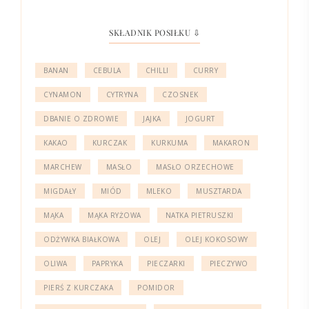
SKŁADNIK POSIŁKU ⇩
BANAN
CEBULA
CHILLI
CURRY
CYNAMON
CYTRYNA
CZOSNEK
DBANIE O ZDROWIE
JAJKA
JOGURT
KAKAO
KURCZAK
KURKUMA
MAKARON
MARCHEW
MASŁO
MASŁO ORZECHOWE
MIGDAŁY
MIÓD
MLEKO
MUSZTARDA
MĄKA
MĄKA RYŻOWA
NATKA PIETRUSZKI
ODŻYWKA BIAŁKOWA
OLEJ
OLEJ KOKOSOWY
OLIWA
PAPRYKA
PIECZARKI
PIECZYWO
PIERŚ Z KURCZAKA
POMIDOR