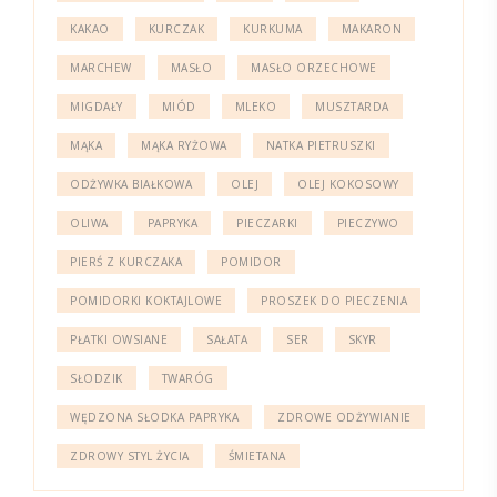
KAKAO
KURCZAK
KURKUMA
MAKARON
MARCHEW
MASŁO
MASŁO ORZECHOWE
MIGDAŁY
MIÓD
MLEKO
MUSZTARDA
MĄKA
MĄKA RYŻOWA
NATKA PIETRUSZKI
ODŻYWKA BIAŁKOWA
OLEJ
OLEJ KOKOSOWY
OLIWA
PAPRYKA
PIECZARKI
PIECZYWO
PIERŚ Z KURCZAKA
POMIDOR
POMIDORKI KOKTAJLOWE
PROSZEK DO PIECZENIA
PŁATKI OWSIANE
SAŁATA
SER
SKYR
SŁODZIK
TWARÓG
WĘDZONA SŁODKA PAPRYKA
ZDROWE ODŻYWIANIE
ZDROWY STYL ŻYCIA
ŚMIETANA