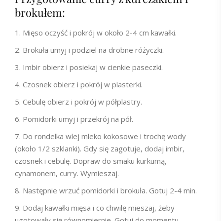
brokułem:
Mięso oczyść i pokrój w około 2-4 cm kawałki.
Brokuła umyj i podziel na drobne różyczki.
Imbir obierz i posiekaj w cienkie paseczki.
Czosnek obierz i pokrój w plasterki.
Cebulę obierz i pokrój w półplastry.
Pomidorki umyj i przekrój na pół.
Do rondelka wlej mleko kokosowe i trochę wody
(około 1/2 szklanki). Gdy się zagotuje, dodaj imbir,
czosnek i cebulę. Dopraw do smaku kurkumą,
cynamonem, curry. Wymieszaj.
Następnie wrzuć pomidorki i brokuła. Gotuj 2-4 min.
Dodaj kawałki mięsa i co chwilę mieszaj, żeby
ugotowały się równomiernie. Gotuj do momentu