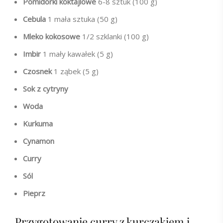
Pomidorki koktajlowe
6-8 sztuk (100 g)
Cebula
1 mała sztuka (50 g)
Mleko kokosowe
1/2 szklanki (100 g)
Imbir
1 mały kawałek (5 g)
Czosnek
1 ząbek (5 g)
Sok z cytryny
Woda
Kurkuma
Cynamon
Curry
Sól
Pieprz
Przygotowanie curry z kurczakiem i