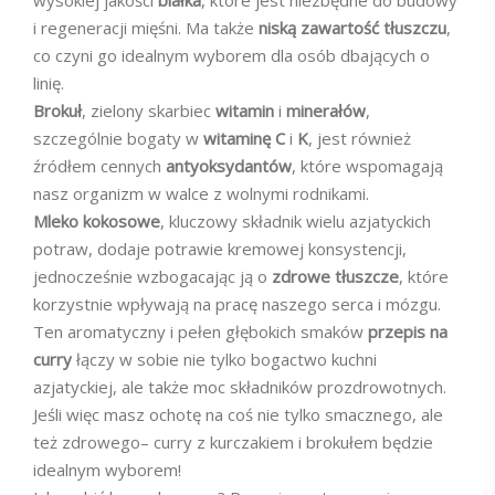
wysokiej jakości
białka
, które jest niezbędne do budowy
i regeneracji mięśni. Ma także
niską zawartość tłuszczu
,
co czyni go idealnym wyborem dla osób dbających o
linię.
Brokuł
, zielony skarbiec
witamin
i
minerałów
,
szczególnie bogaty w
witaminę C
i
K
, jest również
źródłem cennych
antyoksydantów
, które wspomagają
nasz organizm w walce z wolnymi rodnikami.
Mleko kokosowe
, kluczowy składnik wielu azjatyckich
potraw, dodaje potrawie kremowej konsystencji,
jednocześnie wzbogacając ją o
zdrowe tłuszcze
, które
korzystnie wpływają na pracę naszego serca i mózgu.
Ten aromatyczny i pełen głębokich smaków
przepis na
curry
łączy w sobie nie tylko bogactwo kuchni
azjatyckiej, ale także moc składników prozdrowotnych.
Jeśli więc masz ochotę na coś nie tylko smacznego, ale
też zdrowego– curry z kurczakiem i brokułem będzie
idealnym wyborem!