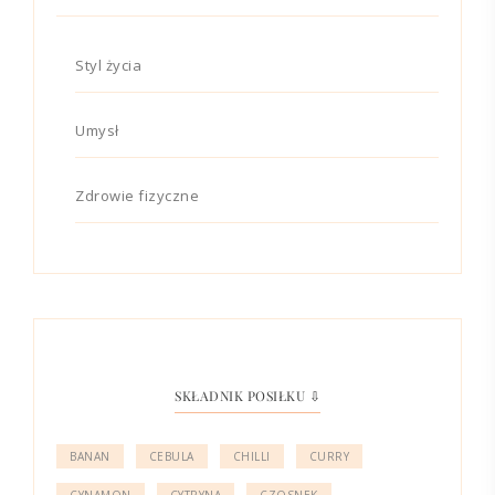
Styl życia
Umysł
Zdrowie fizyczne
SKŁADNIK POSIŁKU ⇩
BANAN
CEBULA
CHILLI
CURRY
CYNAMON
CYTRYNA
CZOSNEK