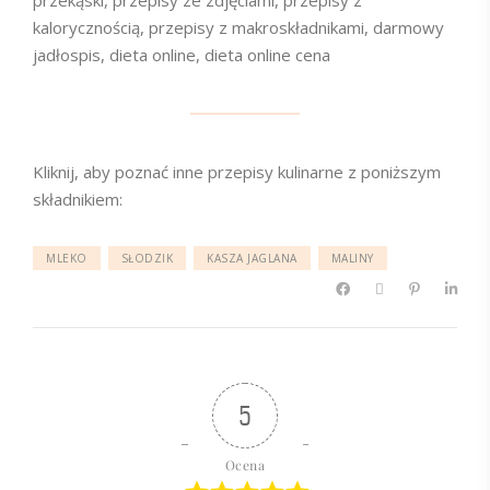
przekąski, przepisy ze zdjęciami, przepisy z
kalorycznością, przepisy z makroskładnikami, darmowy
jadłospis, dieta online, dieta online cena
Kliknij, aby poznać inne przepisy kulinarne z poniższym
składnikiem:
MLEKO
SŁODZIK
KASZA JAGLANA
MALINY
5
Ocena