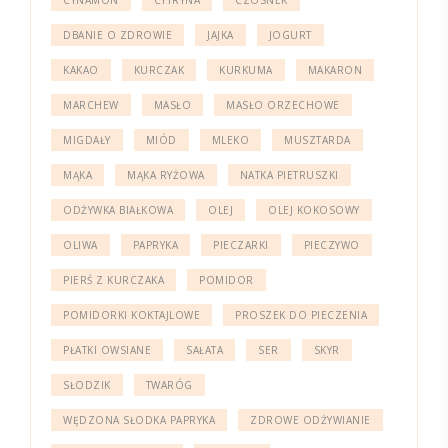
DBANIE O ZDROWIE
JAJKA
JOGURT
KAKAO
KURCZAK
KURKUMA
MAKARON
MARCHEW
MASŁO
MASŁO ORZECHOWE
MIGDAŁY
MIÓD
MLEKO
MUSZTARDA
MĄKA
MĄKA RYŻOWA
NATKA PIETRUSZKI
ODŻYWKA BIAŁKOWA
OLEJ
OLEJ KOKOSOWY
OLIWA
PAPRYKA
PIECZARKI
PIECZYWO
PIERŚ Z KURCZAKA
POMIDOR
POMIDORKI KOKTAJLOWE
PROSZEK DO PIECZENIA
PŁATKI OWSIANE
SAŁATA
SER
SKYR
SŁODZIK
TWARÓG
WĘDZONA SŁODKA PAPRYKA
ZDROWE ODŻYWIANIE