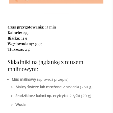
Czas przygotowania
: 15 min
Kalorie:
293
Białko
: 11 g
Węglowodany:
70 g
Tłuszcze
: 2 g
Składniki na jaglankę z musem
malinowym:
Mus malinowy
(
sprawdź przepis
)
Maliny świeże lub mrożone
2 szklanki (250 g)
Słodzik bez kalorii np. erytrytol
2 łyżki (20 g)
Woda