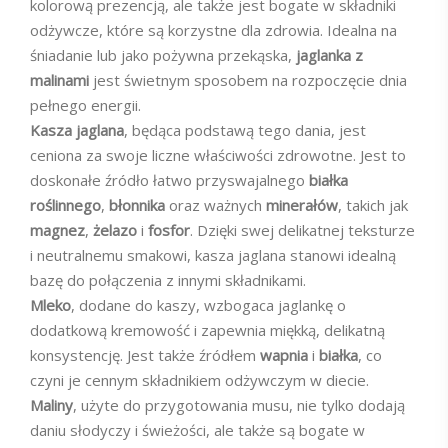
kolorową prezencją, ale także jest bogate w składniki
odżywcze, które są korzystne dla zdrowia. Idealna na
śniadanie lub jako pożywna przekąska,
jaglanka z
malinami
jest świetnym sposobem na rozpoczęcie dnia
pełnego energii.
Kasza jaglana
, będąca podstawą tego dania, jest
ceniona za swoje liczne właściwości zdrowotne. Jest to
doskonałe źródło łatwo przyswajalnego
białka
roślinnego
,
błonnika
oraz ważnych
minerałów
, takich jak
magnez
,
żelazo
i
fosfor
. Dzięki swej delikatnej teksturze
i neutralnemu smakowi, kasza jaglana stanowi idealną
bazę do połączenia z innymi składnikami.
Mleko
, dodane do kaszy, wzbogaca jaglankę o
dodatkową kremowość i zapewnia miękką, delikatną
konsystencję. Jest także źródłem
wapnia
i
białka
, co
czyni je cennym składnikiem odżywczym w diecie.
Maliny
, użyte do przygotowania musu, nie tylko dodają
daniu słodyczy i świeżości, ale także są bogate w