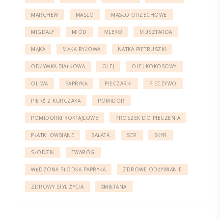
MARCHEW
MASŁO
MASŁO ORZECHOWE
MIGDAŁY
MIÓD
MLEKO
MUSZTARDA
MĄKA
MĄKA RYŻOWA
NATKA PIETRUSZKI
ODŻYWKA BIAŁKOWA
OLEJ
OLEJ KOKOSOWY
OLIWA
PAPRYKA
PIECZARKI
PIECZYWO
PIERŚ Z KURCZAKA
POMIDOR
POMIDORKI KOKTAJLOWE
PROSZEK DO PIECZENIA
PŁATKI OWSIANE
SAŁATA
SER
SKYR
SŁODZIK
TWARÓG
WĘDZONA SŁODKA PAPRYKA
ZDROWE ODŻYWIANIE
ZDROWY STYL ŻYCIA
ŚMIETANA