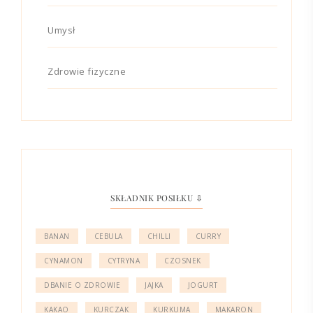
Umysł
Zdrowie fizyczne
SKŁADNIK POSIŁKU ⇩
BANAN
CEBULA
CHILLI
CURRY
CYNAMON
CYTRYNA
CZOSNEK
DBANIE O ZDROWIE
JAJKA
JOGURT
KAKAO
KURCZAK
KURKUMA
MAKARON