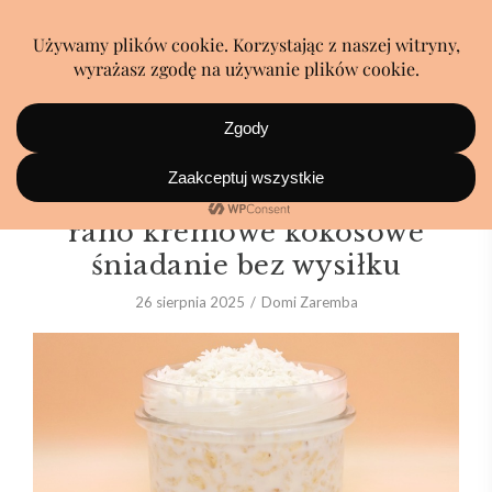
Wieczorem kilka minut, a
rano kremowe kokosowe
śniadanie bez wysiłku
26 sierpnia 2025
Domi Zaremba