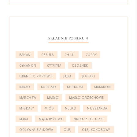
SKŁADNIK POSIŁKU ⇩
BANAN
CEBULA
CHILLI
CURRY
CYNAMON
CYTRYNA
CZOSNEK
DBANIE O ZDROWIE
JAJKA
JOGURT
KAKAO
KURCZAK
KURKUMA
MAKARON
MARCHEW
MASŁO
MASŁO ORZECHOWE
MIGDAŁY
MIÓD
MLEKO
MUSZTARDA
MĄKA
MĄKA RYŻOWA
NATKA PIETRUSZKI
ODŻYWKA BIAŁKOWA
OLEJ
OLEJ KOKOSOWY