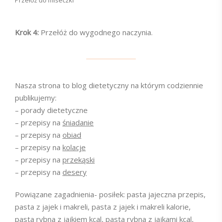
Przełóż do miseczki
Krok 4:
Przełóż do wygodnego naczynia.
Nasza strona to blog dietetyczny na którym codziennie
publikujemy:
– porady dietetyczne
– przepisy na
śniadanie
– przepisy na
obiad
– przepisy na
kolacje
– przepisy na
przekąski
– przepisy na
desery
Powiązane zagadnienia- posiłek: pasta jajeczna przepis,
pasta z jajek i makreli, pasta z jajek i makreli kalorie,
pasta rybna z jajkiem kcal, pasta rybna z jajkami kcal,