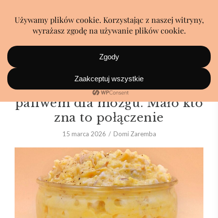
Ta śniadaniowa pasta jest
paliwem dla mózgu. Mało kto
zna to połączenie
15 marca 2026
Domi Zaremba