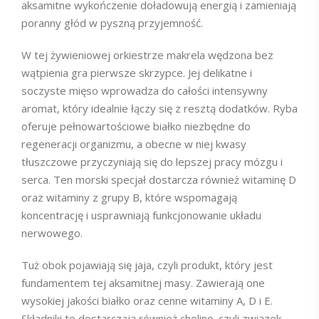
aksamitne wykończenie doładowują energią i zamieniają
poranny głód w pyszną przyjemność.
W tej żywieniowej orkiestrze makrela wędzona bez
wątpienia gra pierwsze skrzypce. Jej delikatne i
soczyste mięso wprowadza do całości intensywny
aromat, który idealnie łączy się z resztą dodatków. Ryba
oferuje pełnowartościowe białko niezbędne do
regeneracji organizmu, a obecne w niej kwasy
tłuszczowe przyczyniają się do lepszej pracy mózgu i
serca. Ten morski specjał dostarcza również witaminę D
oraz witaminy z grupy B, które wspomagają
koncentrację i usprawniają funkcjonowanie układu
nerwowego.
Tuż obok pojawiają się jaja, czyli produkt, który jest
fundamentem tej aksamitnej masy. Zawierają one
wysokiej jakości białko oraz cenne witaminy A, D i E.
Składniki te dostarczają również cholinę, czyli związek