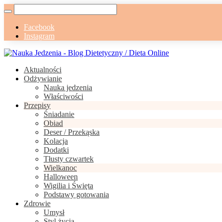
Facebook
Instagram
Aktualności
Odżywianie
Nauka jedzenia
Właściwości
Przepisy
Śniadanie
Obiad
Deser / Przekąska
Kolacja
Dodatki
Tłusty czwartek
Wielkanoc
Halloween
Wigilia i Święta
Podstawy gotowania
Zdrowie
Umysł
Styl życia