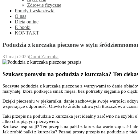
Zdrowie fizyczne
Porady i wskazówki
O nas
Dieta online
E-booki
KONTAKT
Podudzia z kurczaka pieczone w stylu śródziemnomo
31 maja 2025
Domi Zaremba
Szukasz pomysłu na podudzia z kurczaka? Ten ciekaw
Soczyste podudzia z kurczaka pieczone z warzywami to danie obiado
marynatę, która podkręca smak mięsa, bez potrzeby sięgania po ciężki
Dzięki pieczeniu w piekarniku, danie zachowuje swoje wartości odżywc
wspierające odporność. Oliwki to źródło zdrowych tłuszczów, a cz
Taki przepis na podudzia z kurczaka jest idealny zarówno na szybki 
albo chrupiącym pieczywem.
Szukasz inspiracji? Ten przepis na pałki z kurczaka warto zapisać i n
Jak zrobić pałki z kurczaka? Poznaj prosty przepis na podudzia z piek