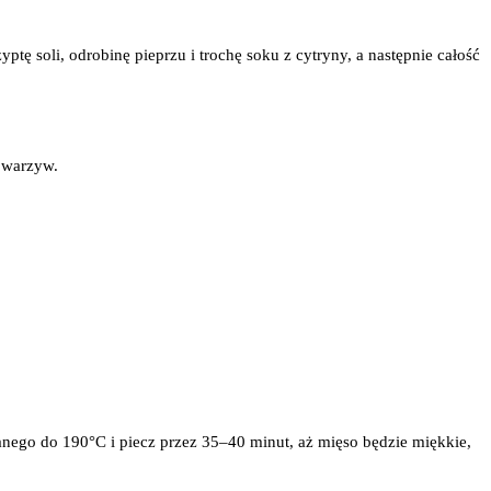
tę soli, odrobinę pieprzu i trochę soku z cytryny, a następnie całość
m warzyw.
ego do 190°C i piecz przez 35–40 minut, aż mięso będzie miękkie,