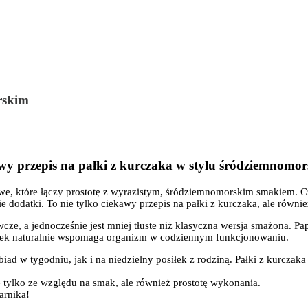
rskim
y przepis na pałki z kurczaka w stylu śródziemnomor
we, które łączy prostotę z wyrazistym, śródziemnomorskim smakiem. Cz
e dodatki. To nie tylko ciekawy przepis na pałki z kurczaka, ale równ
ze, a jednocześnie jest mniej tłuste niż klasyczna wersja smażona. Pap
osnek naturalnie wspomaga organizm w codziennym funkcjonowaniu.
obiad w tygodniu, jak i na niedzielny posiłek z rodziną. Pałki z kurc
ie tylko ze względu na smak, ale również prostotę wykonania.
arnika!