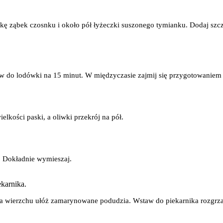
kę ząbek czosnku i około pół łyżeczki suszonego tymianku. Dodaj szczyp
taw do lodówki na 15 minut. W międzyczasie zajmij się przygotowanie
lkości paski, a oliwki przekrój na pół.
. Dokładnie wymieszaj.
karnika.
 wierzchu ułóż zamarynowane podudzia. Wstaw do piekarnika rozgrzan