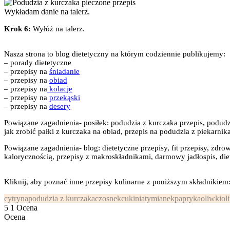
Wykładam danie na talerz.
Krok 6:
Wyłóż na talerz.
Nasza strona to blog dietetyczny na którym codziennie publikujemy:
– porady dietetyczne
– przepisy na
śniadanie
– przepisy na
obiad
– przepisy na
kolacje
– przepisy na
przekąski
– przepisy na
desery
Powiązane zagadnienia- posiłek: podudzia z kurczaka przepis, podudzia
jak zrobić pałki z kurczaka na obiad, przepis na podudzia z piekarnika
Powiązane zagadnienia- blog: dietetyczne przepisy, fit przepisy, zdrow
kalorycznością, przepisy z makroskładnikami, darmowy jadłospis, diet
Kliknij, aby poznać inne przepisy kulinarne z poniższym składnikiem
cytryna
podudzia z kurczaka
czosnek
cukinia
tymianek
papryka
oliwki
ol
5
1
Ocena
Ocena