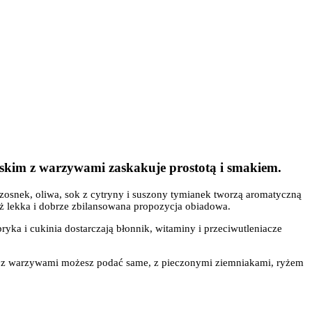
skim z warzywami zaskakuje prostotą i smakiem.
osnek, oliwa, sok z cytryny i suszony tymianek tworzą aromatyczną
ież lekka i dobrze zbilansowana propozycja obiadowa.
ryka i cukinia dostarczają błonnik, witaminy i przeciwutleniacze
zaka z warzywami możesz podać same, z pieczonymi ziemniakami, ryżem