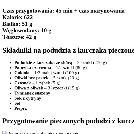
Czas przygotowania
: 45 min + czas marynowania
Kalorie:
622
Białko
: 51 g
Węglowodany:
10 g
Tłuszcze
: 42 g
Składniki na podudzia z kurczaka pieczon
Podudzie z kurczaka ze skórą
– 3 sztuki (270 g)
Papryka czerwona
– 1/2 sztuki (80 g)
Cukinia
– 1/2 małej sztuki (100 g)
Oliwki bez pestek
– 5 sztuk (20 g)
Czosnek
– 1 ząbek (5 g)
Oliwa z oliwek
– 3 łyżeczki (15 g)
Tymianek suszony
Sok z cytryny
Sól
Pieprz
Przygotowanie pieczonych podudzi z kurc