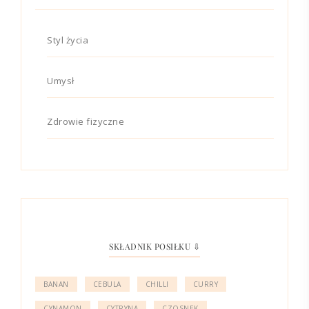
Styl życia
Umysł
Zdrowie fizyczne
SKŁADNIK POSIŁKU ⇩
BANAN
CEBULA
CHILLI
CURRY
CYNAMON
CYTRYNA
CZOSNEK