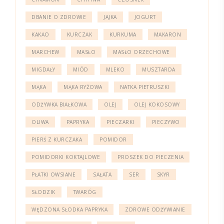
DBANIE O ZDROWIE
JAJKA
JOGURT
KAKAO
KURCZAK
KURKUMA
MAKARON
MARCHEW
MASŁO
MASŁO ORZECHOWE
MIGDAŁY
MIÓD
MLEKO
MUSZTARDA
MĄKA
MĄKA RYŻOWA
NATKA PIETRUSZKI
ODŻYWKA BIAŁKOWA
OLEJ
OLEJ KOKOSOWY
OLIWA
PAPRYKA
PIECZARKI
PIECZYWO
PIERŚ Z KURCZAKA
POMIDOR
POMIDORKI KOKTAJLOWE
PROSZEK DO PIECZENIA
PŁATKI OWSIANE
SAŁATA
SER
SKYR
SŁODZIK
TWARÓG
WĘDZONA SŁODKA PAPRYKA
ZDROWE ODŻYWIANIE