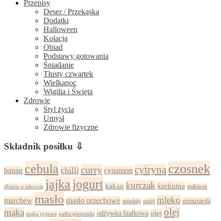
Przepisy
Deser / Przekąska
Dodatki
Halloween
Kolacja
Obiad
Podstawy gotowania
Śniadanie
Tłusty czwartek
Wielkanoc
Wigilia i Święta
Zdrowie
Styl życia
Umysł
Zdrowie fizyczne
Składnik posiłku ⇩
cebula
czosnek
cytryna
curry
chilli
cynamon
banan
jajka
jogurt
kurczak
kurkuma
kakao
dbanie o zdrowie
makaron
masło
mleko
marchew
masło orzechowe
musztarda
migdały
miód
olej
mąka
olej
odżywka białkowa
mąka ryżowa
natka pietruszki