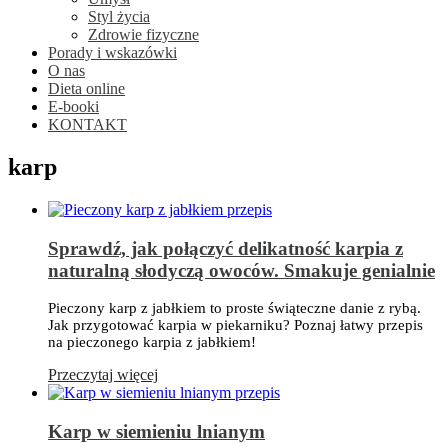
Styl życia
Zdrowie fizyczne
Porady i wskazówki
O nas
Dieta online
E-booki
KONTAKT
karp
Sprawdź, jak połączyć delikatność karpia z
naturalną słodyczą owoców. Smakuje genialnie
Pieczony karp z jabłkiem to proste świąteczne danie z rybą.
Jak przygotować karpia w piekarniku? Poznaj łatwy przepis
na pieczonego karpia z jabłkiem!
Przeczytaj więcej
Karp w siemieniu lnianym