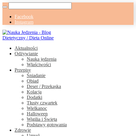
Facebook
Instagram
Aktualności
Odżywianie
Nauka jedzenia
Właściwości
Przepisy
Śniadanie
Obiad
Deser / Przekąska
Kolacja
Dodatki
Tłusty czwartek
Wielkanoc
Halloween
Wigilia i Święta
Podstawy gotowania
Zdrowie
Umysł