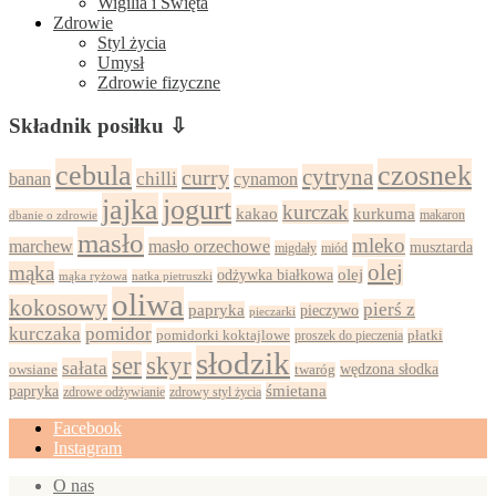
Wigilia i Święta
Zdrowie
Styl życia
Umysł
Zdrowie fizyczne
Składnik posiłku ⇩
cebula
czosnek
cytryna
curry
chilli
cynamon
banan
jajka
jogurt
kurczak
kurkuma
kakao
dbanie o zdrowie
makaron
masło
mleko
marchew
masło orzechowe
musztarda
migdały
miód
olej
mąka
olej
odżywka białkowa
mąka ryżowa
natka pietruszki
oliwa
kokosowy
pierś z
papryka
pieczywo
pieczarki
kurczaka
pomidor
pomidorki koktajlowe
proszek do pieczenia
płatki
słodzik
ser
skyr
sałata
wędzona słodka
owsiane
twaróg
papryka
śmietana
zdrowy styl życia
zdrowe odżywianie
Facebook
Instagram
O nas