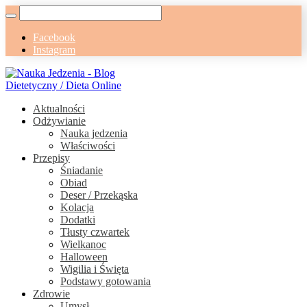
Facebook
Instagram
Aktualności
Odżywianie
Nauka jedzenia
Właściwości
Przepisy
Śniadanie
Obiad
Deser / Przekąska
Kolacja
Dodatki
Tłusty czwartek
Wielkanoc
Halloween
Wigilia i Święta
Podstawy gotowania
Zdrowie
Umysł