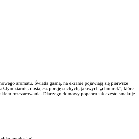
owego aromatu. Światła gasną, na ekranie pojawiają się pierwsze
każdym ziarnie, dostajesz porcję suchych, jałowych „chmurek”, które
posmakiem rozczarowania. Dlaczego domowy popcorn tak często smakuje
szybką przekąskę!