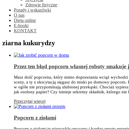
Zdrowie fizyczne
Porady i wskazówki
O nas
Dieta online
E-booki
KONTAKT
ziarna kukurydzy
Przez ten błąd popcorn własnej roboty smakuje 
Masz dość popcornu, który mimo doprawiania wciąż wychodzi be
sceny, a ty z ekscytacją sięgasz do miski po domowy popcorn. 
w ogóle nie przypominają ulubionej przekąski. Chociaż sypies
jak osolony papier? Czy istnieje sekretny składnik, którego n
Przeczytaj więcej
Popcorn z ziołami
Popcorn z ziołami to niezwykle smaczny i bardzo prosty przepi