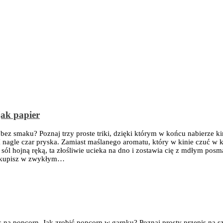
jak papier
z smaku? Poznaj trzy proste triki, dzięki którym w końcu nabierze kin
I nagle czar pryska. Zamiast maślanego aromatu, który w kinie czuć w 
z sól hojną ręką, ta złośliwie ucieka na dno i zostawia cię z mdłym 
ie kupisz w zwykłym…
s na popcorn. Jak zrobić popcorn w garnku? Poznaj prosty przepis na 