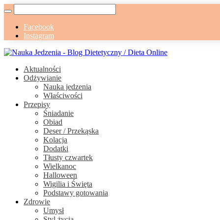
Facebook
Instagram
Aktualności
Odżywianie
Nauka jedzenia
Właściwości
Przepisy
Śniadanie
Obiad
Deser / Przekąska
Kolacja
Dodatki
Tłusty czwartek
Wielkanoc
Halloween
Wigilia i Święta
Podstawy gotowania
Zdrowie
Umysł
Styl życia