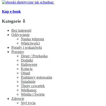
Kup e-book
Kategorie ⇩
Bez kategorii
Odżywianie
Nauka jedzenia
Właściwości
Porady i wskazówki
Przepisy
Deser / Przekąska
Dodatki
Halloween
Kolacja
Obiad
Podstawy gotowania
Śniadanie
Tłusty czwartek
Wielkanoc
Wigilia i Święta
Zdrowie
Styl życia