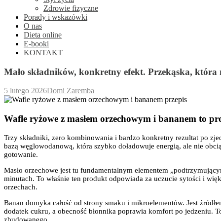
Zdrowie fizyczne
Porady i wskazówki
O nas
Dieta online
E-booki
KONTAKT
Mało składników, konkretny efekt. Przekąska, która
5 lutego 2026
Domi Zaremba
Wafle ryżowe z masłem orzechowym i bananem to prosty
Trzy składniki, zero kombinowania i bardzo konkretny rezultat po zjed
bazą węglowodanową, która szybko doładowuje energią, ale nie obciąża
gotowanie.
Masło orzechowe jest tu fundamentalnym elementem „podtrzymującym”. 
minutach. To właśnie ten produkt odpowiada za uczucie sytości i wi
orzechach.
Banan domyka całość od strony smaku i mikroelementów. Jest źródłem
dodatek cukru, a obecność błonnika poprawia komfort po jedzeniu. To 
zbudowanego.