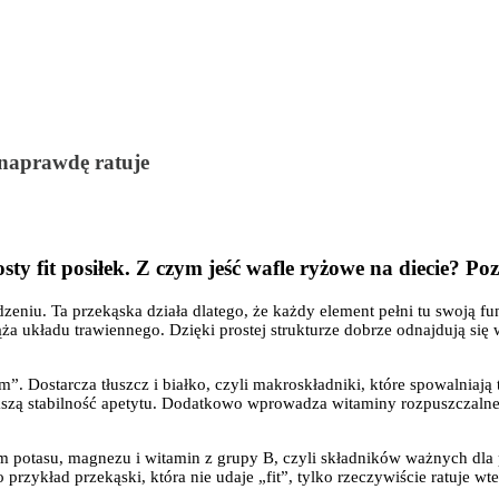
 naprawdę ratuje
 fit posiłek. Z czym jeść wafle ryżowe na diecie? Poz
zeniu. Ta przekąska działa dlatego, że każdy element pełni tu swoją fu
 układu trawiennego. Dzięki prostej strukturze dobrze odnajdują się w
Dostarcza tłuszcz i białko, czyli makroskładniki, które spowalniają te
ększą stabilność apetytu. Dodatkowo wprowadza witaminy rozpuszczalne
 potasu, magnezu i witamin z grupy B, czyli składników ważnych dla p
przykład przekąski, która nie udaje „fit”, tylko rzeczywiście ratuje w