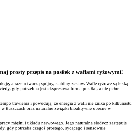
naj prosty przepis na posiłek z waflami ryżowymi!
nkcję, a razem tworzą spójny, stabilny zestaw. Wafle ryżowe są lekką
tedy, gdy potrzebna jest ekspresowa forma posiłku, a nie pełne
mpo trawienia i powodują, że energia z wafli nie znika po kilkunastu
 w tłuszczach oraz naturalne związki bioaktywne obecne w
racy mięśni i układu nerwowego. Jego naturalna słodycz zastępuje
tedy, gdy potrzeba czegoś prostego, sycącego i sensownie