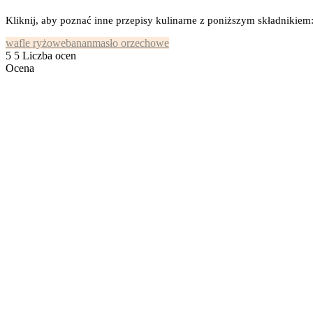
Kliknij, aby poznać inne przepisy kulinarne z poniższym składnikiem
wafle ryżowe
banan
masło orzechowe
5
5
Liczba ocen
Ocena