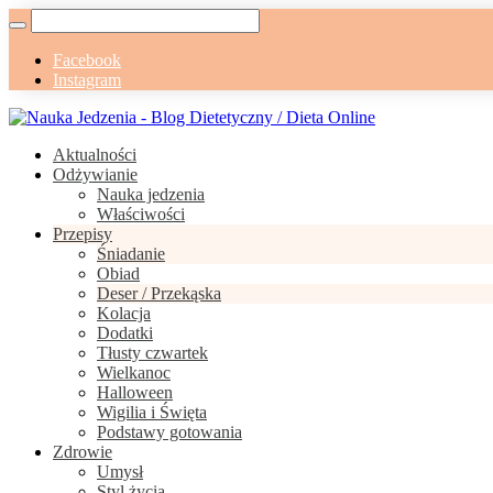
Facebook
Instagram
Aktualności
Odżywianie
Nauka jedzenia
Właściwości
Przepisy
Śniadanie
Obiad
Deser / Przekąska
Kolacja
Dodatki
Tłusty czwartek
Wielkanoc
Halloween
Wigilia i Święta
Podstawy gotowania
Zdrowie
Umysł
Styl życia