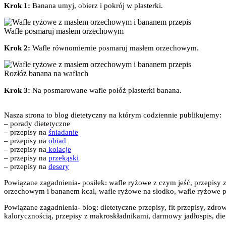
Krok 1:
Banana umyj, obierz i pokrój w plasterki.
Wafle posmaruj masłem orzechowym
Krok 2:
Wafle równomiernie posmaruj masłem orzechowym.
Rozłóż banana na waflach
Krok 3:
Na posmarowane wafle połóż plasterki banana.
Nasza strona to blog dietetyczny na którym codziennie publikujemy:
– porady dietetyczne
– przepisy na
śniadanie
– przepisy na
obiad
– przepisy na
kolacje
– przepisy na
przekąski
– przepisy na
desery
Powiązane zagadnienia- posiłek: wafle ryżowe z czym jeść, przepis
orzechowym i bananem kcal, wafle ryżowe na słodko, wafle ryżowe prze
Powiązane zagadnienia- blog: dietetyczne przepisy, fit przepisy, zdrow
kalorycznością, przepisy z makroskładnikami, darmowy jadłospis, diet