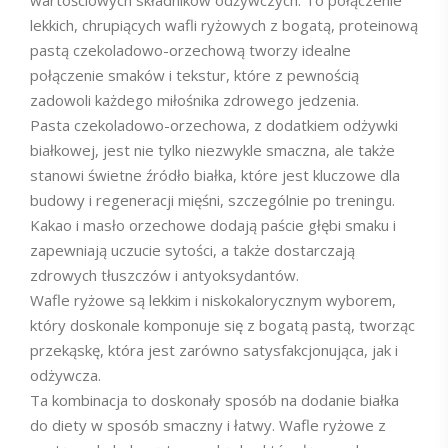
wartościowych składników odżywczych. To połączenie
lekkich, chrupiących wafli ryżowych z bogatą, proteinową
pastą czekoladowo-orzechową tworzy idealne
połączenie smaków i tekstur, które z pewnością
zadowoli każdego miłośnika zdrowego jedzenia.
Pasta czekoladowo-orzechowa, z dodatkiem odżywki
białkowej, jest nie tylko niezwykle smaczna, ale także
stanowi świetne źródło białka, które jest kluczowe dla
budowy i regeneracji mięśni, szczególnie po treningu.
Kakao i masło orzechowe dodają paście głębi smaku i
zapewniają uczucie sytości, a także dostarczają
zdrowych tłuszczów i antyoksydantów.
Wafle ryżowe są lekkim i niskokalorycznym wyborem,
który doskonale komponuje się z bogatą pastą, tworząc
przekąskę, która jest zarówno satysfakcjonująca, jak i
odżywcza.
Ta kombinacja to doskonały sposób na dodanie białka
do diety w sposób smaczny i łatwy. Wafle ryżowe z