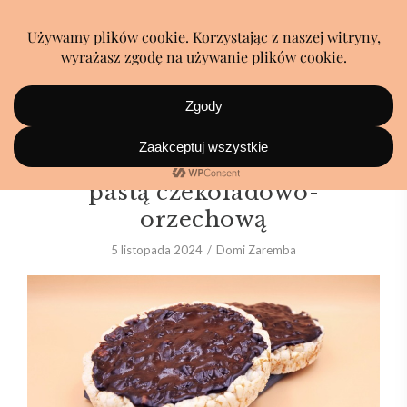
Wafle ryżowe z proteinową
pastą czekoladowo-
orzechową
5 listopada 2024
Domi Zaremba