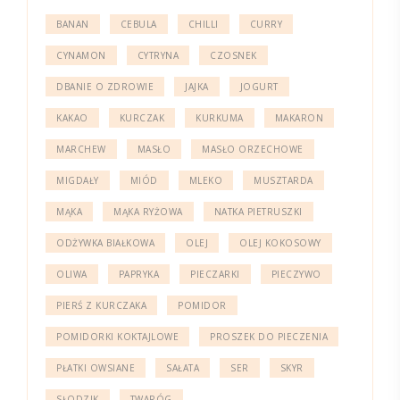
BANAN
CEBULA
CHILLI
CURRY
CYNAMON
CYTRYNA
CZOSNEK
DBANIE O ZDROWIE
JAJKA
JOGURT
KAKAO
KURCZAK
KURKUMA
MAKARON
MARCHEW
MASŁO
MASŁO ORZECHOWE
MIGDAŁY
MIÓD
MLEKO
MUSZTARDA
MĄKA
MĄKA RYŻOWA
NATKA PIETRUSZKI
ODŻYWKA BIAŁKOWA
OLEJ
OLEJ KOKOSOWY
OLIWA
PAPRYKA
PIECZARKI
PIECZYWO
PIERŚ Z KURCZAKA
POMIDOR
POMIDORKI KOKTAJLOWE
PROSZEK DO PIECZENIA
PŁATKI OWSIANE
SAŁATA
SER
SKYR
SŁODZIK
TWARÓG