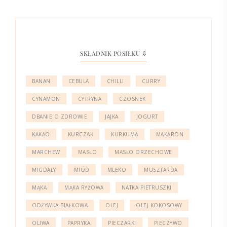
SKŁADNIK POSIŁKU ⇩
BANAN
CEBULA
CHILLI
CURRY
CYNAMON
CYTRYNA
CZOSNEK
DBANIE O ZDROWIE
JAJKA
JOGURT
KAKAO
KURCZAK
KURKUMA
MAKARON
MARCHEW
MASŁO
MASŁO ORZECHOWE
MIGDAŁY
MIÓD
MLEKO
MUSZTARDA
MĄKA
MĄKA RYŻOWA
NATKA PIETRUSZKI
ODŻYWKA BIAŁKOWA
OLEJ
OLEJ KOKOSOWY
OLIWA
PAPRYKA
PIECZARKI
PIECZYWO