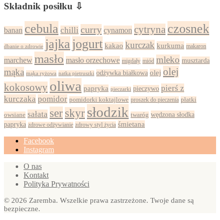
Składnik posiłku ⇩
cebula
czosnek
cytryna
curry
chilli
cynamon
banan
jajka
jogurt
kurczak
kurkuma
kakao
dbanie o zdrowie
makaron
masło
mleko
marchew
masło orzechowe
musztarda
migdały
miód
olej
mąka
olej
odżywka białkowa
mąka ryżowa
natka pietruszki
oliwa
kokosowy
pierś z
papryka
pieczywo
pieczarki
kurczaka
pomidor
pomidorki koktajlowe
proszek do pieczenia
płatki
słodzik
ser
skyr
sałata
wędzona słodka
owsiane
twaróg
papryka
śmietana
zdrowy styl życia
zdrowe odżywianie
Facebook
Instagram
O nas
Kontakt
Polityka Prywatności
© 2026 Zaremba. Wszelkie prawa zastrzeżone. Twoje dane są
bezpieczne.