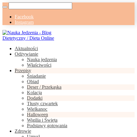
Facebook
Instagram
Aktualności
Odżywianie
Nauka jedzenia
Właściwości
Przepisy
Śniadanie
Obiad
Deser / Przekąska
Kolacja
Dodatki
Tłusty czwartek
Wielkanoc
Halloween
Wigilia i Święta
Podstawy gotowania
Zdrowie
Umysł