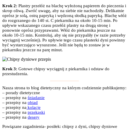
Krok 2:
Plastry przełóż na blachę wyłożoną papierem do pieczenia i
skrop oliwą. Zwróć uwagę, aby na siebie nie nachodziły. Delikatnie
oprósz je solą, ostrą papryką i wędzoną słodką papryką. Blachę włóż
do rozgrzanego do 140 st. C piekarnika na około 10-15 min. Po
upływie wskazanego czasu przełóż plastry na drugą stronę i
ponownie oprósz przyprawami. Włóż do piekarnika jeszcze na
około 10-15 min. Kontroluj, aby się nie przypaliły (w razie potrzeby
wyciągnij wcześniej). Po upływie tego czasu plasterki dyni powinny
być wystarczająco wysuszone. Jeśli nie będą to zostaw je w
piekarniku jeszcze na parę minut.
Krok 3:
Gotowe chipsy wyciągnij z piekarnika i odstaw do
przestudzenia.
Nasza strona to blog dietetyczny na którym codziennie publikujemy:
– porady dietetyczne
– przepisy na
śniadanie
– przepisy na
obiad
– przepisy na
kolacje
– przepisy na
przekąski
– przepisy na
desery
Powiązane zagadnienia- posiłek: chipsy z dyni, chipsy dyniowe