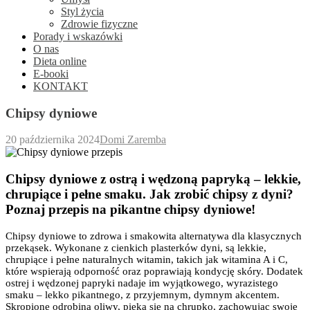
Styl życia
Zdrowie fizyczne
Porady i wskazówki
O nas
Dieta online
E-booki
KONTAKT
Chipsy dyniowe
20 października 2024
Domi Zaremba
Chipsy dyniowe z ostrą i wędzoną papryką – lekkie,
chrupiące i pełne smaku. Jak zrobić chipsy z dyni?
Poznaj przepis na pikantne chipsy dyniowe!
Chipsy dyniowe to zdrowa i smakowita alternatywa dla klasycznych
przekąsek. Wykonane z cienkich plasterków dyni, są lekkie,
chrupiące i pełne naturalnych witamin, takich jak witamina A i C,
które wspierają odporność oraz poprawiają kondycję skóry. Dodatek
ostrej i wędzonej papryki nadaje im wyjątkowego, wyrazistego
smaku – lekko pikantnego, z przyjemnym, dymnym akcentem.
Skropione odrobiną oliwy, pieką się na chrupko, zachowując swoje