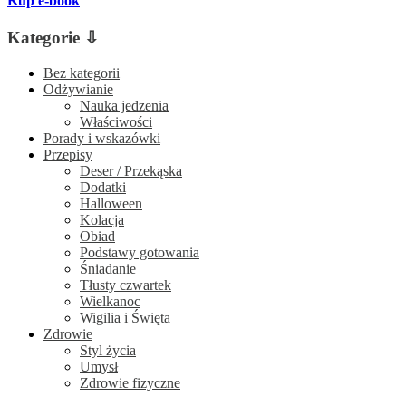
Kup e-book
Kategorie ⇩
Bez kategorii
Odżywianie
Nauka jedzenia
Właściwości
Porady i wskazówki
Przepisy
Deser / Przekąska
Dodatki
Halloween
Kolacja
Obiad
Podstawy gotowania
Śniadanie
Tłusty czwartek
Wielkanoc
Wigilia i Święta
Zdrowie
Styl życia
Umysł
Zdrowie fizyczne