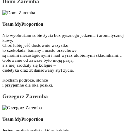
Domi Zaremba
Team MyProportion
Nie wyobrażam sobie życia bez pysznego jedzenia i aromatycznej
kawy.
Choć lubię jeść dosłownie wszystko,
to czekolada, banany i masło orzechowe
są moimi niezastąpionymi i nad wyraz ulubionymi składnikami…
Gotowanie od zawsze było moją pasją,
a z niej zrodziły się kolejne –
dietetyka oraz zbilansowany styl życia.
Kocham podróże, słońce
i przyjemne dla oka posiłki.
Grzegorz Zaremba
Team MyProportion
Jestem profesjonalistą, który traktuje