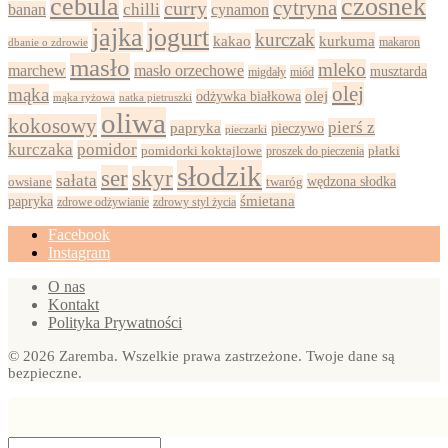
cebula
czosnek
cytryna
curry
chilli
cynamon
banan
jajka
jogurt
kurczak
kurkuma
kakao
dbanie o zdrowie
makaron
masło
mleko
marchew
masło orzechowe
musztarda
migdały
miód
olej
mąka
olej
odżywka białkowa
mąka ryżowa
natka pietruszki
oliwa
kokosowy
pierś z
papryka
pieczywo
pieczarki
kurczaka
pomidor
pomidorki koktajlowe
proszek do pieczenia
płatki
słodzik
ser
skyr
sałata
wędzona słodka
owsiane
twaróg
papryka
śmietana
zdrowy styl życia
zdrowe odżywianie
Facebook
Instagram
O nas
Kontakt
Polityka Prywatności
© 2026 Zaremba. Wszelkie prawa zastrzeżone. Twoje dane są
bezpieczne.