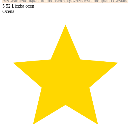
ryżowa
mleko
mąka
kardamon
słodzik
goździki
cynamon
płatki owsiane
5
52
Liczba ocen
Ocena