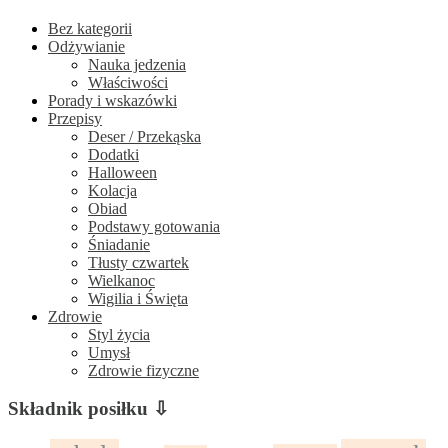
Bez kategorii
Odżywianie
Nauka jedzenia
Właściwości
Porady i wskazówki
Przepisy
Deser / Przekąska
Dodatki
Halloween
Kolacja
Obiad
Podstawy gotowania
Śniadanie
Tłusty czwartek
Wielkanoc
Wigilia i Święta
Zdrowie
Styl życia
Umysł
Zdrowie fizyczne
Składnik posiłku ⇩