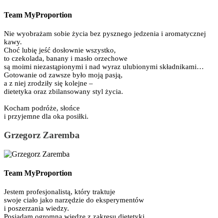
Team MyProportion
Nie wyobrażam sobie życia bez pysznego jedzenia i aromatycznej
kawy.
Choć lubię jeść dosłownie wszystko,
to czekolada, banany i masło orzechowe
są moimi niezastąpionymi i nad wyraz ulubionymi składnikami…
Gotowanie od zawsze było moją pasją,
a z niej zrodziły się kolejne –
dietetyka oraz zbilansowany styl życia.
Kocham podróże, słońce
i przyjemne dla oka posiłki.
Grzegorz Zaremba
Team MyProportion
Jestem profesjonalistą, który traktuje
swoje ciało jako narzędzie do eksperymentów
i poszerzania wiedzy.
Posiadam ogromną wiedzę z zakresu dietetyki,