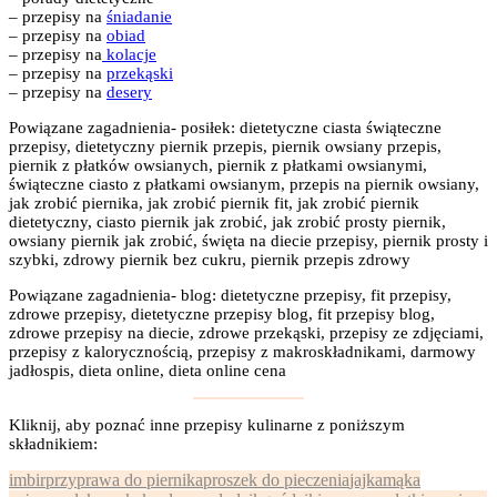
– przepisy na
śniadanie
– przepisy na
obiad
– przepisy na
kolacje
– przepisy na
przekąski
– przepisy na
desery
Powiązane zagadnienia- posiłek: dietetyczne ciasta świąteczne
przepisy, dietetyczny piernik przepis, piernik owsiany przepis,
piernik z płatków owsianych, piernik z płatkami owsianymi,
świąteczne ciasto z płatkami owsianym, przepis na piernik owsiany,
jak zrobić piernika, jak zrobić piernik fit, jak zrobić piernik
dietetyczny, ciasto piernik jak zrobić, jak zrobić prosty piernik,
owsiany piernik jak zrobić, święta na diecie przepisy, piernik prosty i
szybki, zdrowy piernik bez cukru, piernik przepis zdrowy
Powiązane zagadnienia- blog: dietetyczne przepisy, fit przepisy,
zdrowe przepisy, dietetyczne przepisy blog, fit przepisy blog,
zdrowe przepisy na diecie, zdrowe przekąski, przepisy ze zdjęciami,
przepisy z kalorycznością, przepisy z makroskładnikami, darmowy
jadłospis, dieta online, dieta online cena
Kliknij, aby poznać inne przepisy kulinarne z poniższym
składnikiem:
imbir
przyprawa do piernika
proszek do pieczenia
jajka
mąka