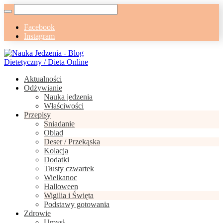
Facebook
Instagram
Aktualności
Odżywianie
Nauka jedzenia
Właściwości
Przepisy
Śniadanie
Obiad
Deser / Przekąska
Kolacja
Dodatki
Tłusty czwartek
Wielkanoc
Halloween
Wigilia i Święta
Podstawy gotowania
Zdrowie
Umysł