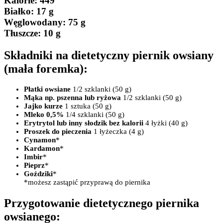
Kalorie:
449
Białko
: 17 g
Węglowodany:
75 g
Tłuszcze
: 10 g
Składniki na dietetyczny piernik owsiany
(mała foremka):
Płatki owsiane
1/2 szklanki (50 g)
Mąka np. pszenna
lub ryżowa
1/2 szklanki (50 g)
Jajko kurze
1 sztuka (50 g)
Mleko 0,5%
1/4 szklanki (50 g)
Erytrytol lub inny słodzik bez kalorii
4 łyżki (40 g)
Proszek do pieczenia
1 łyżeczka (4 g)
Cynamon
*
Kardamon
*
Imbir
*
Pieprz
*
Goździki
*
*możesz zastąpić przyprawą do piernika
Przygotowanie dietetycznego piernika
owsianego: