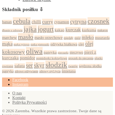
Składnik posiłku ⇩
cebula
czosnek
cytryna
curry
chilli
cynamon
banan
jajka
jogurt
kurczak
kurkuma
kakao
dbanie o zdrowie
makaron
masło
mleko
marchew
masło orzechowe
musztarda
migdały
miód
olej
mąka
olej
odżywka białkowa
mąka ryżowa
natka pietruszki
oliwa
kokosowy
pierś z
papryka
pieczywo
pieczarki
kurczaka
pomidor
pomidorki koktajlowe
proszek do pieczenia
płatki
słodzik
ser
skyr
sałata
wędzona słodka
owsiane
twaróg
papryka
śmietana
zdrowy styl życia
zdrowe odżywianie
Facebook
Instagram
O nas
Kontakt
Polityka Prywatności
© 2026 Zaremba. Wszelkie prawa zastrzeżone. Twoje dane są