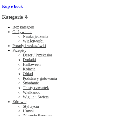
Kup e-book
Kategorie ⇩
Bez kategorii
Odżywianie
Nauka jedzenia
Właściwości
Porady i wskazówki
Przepisy
Deser / Przekąska
Dodatki
Halloween
Kolacja
Obiad
Podstawy gotowania
Śniadanie
Tłusty czwartek
Wielkanoc
Wigilia i Święta
Zdrowie
Styl życia
Umysł
Zdrowie fizyczne