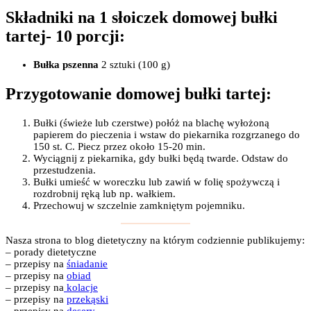
Składniki na 1 słoiczek domowej bułki
tartej- 10 porcji:
Bułka pszenna
2 sztuki (100 g)
Przygotowanie domowej bułki tartej:
Bułki (świeże lub czerstwe) połóż na blachę wyłożoną
papierem do pieczenia i wstaw do piekarnika rozgrzanego do
150 st. C. Piecz przez około 15-20 min.
Wyciągnij z piekarnika, gdy bułki będą twarde. Odstaw do
przestudzenia.
Bułki umieść w woreczku lub zawiń w folię spożywczą i
rozdrobnij ręką lub np. wałkiem.
Przechowuj w szczelnie zamkniętym pojemniku.
Nasza strona to blog dietetyczny na którym codziennie publikujemy:
– porady dietetyczne
– przepisy na
śniadanie
– przepisy na
obiad
– przepisy na
kolacje
– przepisy na
przekąski