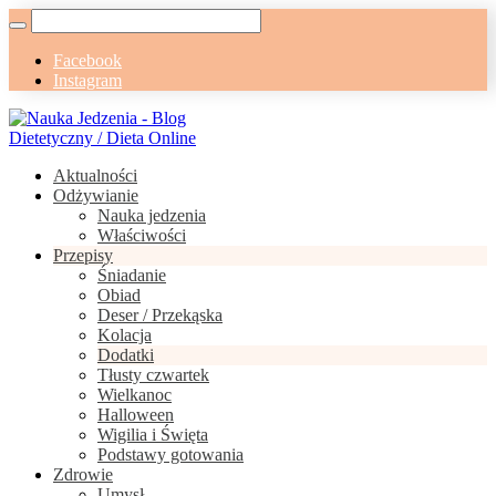
Facebook
Instagram
Aktualności
Odżywianie
Nauka jedzenia
Właściwości
Przepisy
Śniadanie
Obiad
Deser / Przekąska
Kolacja
Dodatki
Tłusty czwartek
Wielkanoc
Halloween
Wigilia i Święta
Podstawy gotowania
Zdrowie
Umysł