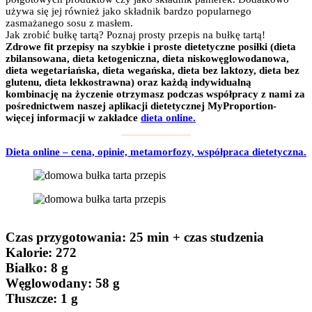
używa się jej również jako składnik bardzo popularnego
zasmażanego sosu z masłem.
Jak zrobić bułkę tartą? Poznaj prosty przepis na bułkę tartą!
Zdrowe fit przepisy na szybkie i proste dietetyczne posiłki (dieta
zbilansowana, dieta ketogeniczna, dieta niskowęglowodanowa,
dieta wegetariańska, dieta wegańska, dieta bez laktozy, dieta bez
glutenu, dieta lekkostrawna) oraz każdą indywidualną
kombinację na życzenie otrzymasz podczas współpracy z nami za
pośrednictwem naszej aplikacji dietetycznej MyProportion-
więcej informacji w zakładce
dieta online.
Dieta online – cena, opinie, metamorfozy, współpraca dietetyczna.
Czas przygotowania
: 25 min + czas studzenia
Kalorie:
272
Białko
: 8 g
Węglowodany:
58 g
Tłuszcze
: 1 g