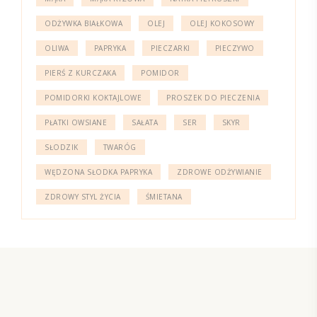
ODŻYWKA BIAŁKOWA
OLEJ
OLEJ KOKOSOWY
OLIWA
PAPRYKA
PIECZARKI
PIECZYWO
PIERŚ Z KURCZAKA
POMIDOR
POMIDORKI KOKTAJLOWE
PROSZEK DO PIECZENIA
PŁATKI OWSIANE
SAŁATA
SER
SKYR
SŁODZIK
TWARÓG
WĘDZONA SŁODKA PAPRYKA
ZDROWE ODŻYWIANIE
ZDROWY STYL ŻYCIA
ŚMIETANA