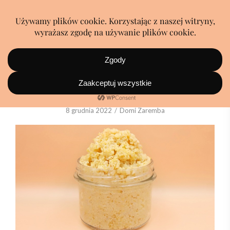
Jak ugotować kaszę jaglaną?
8 grudnia 2022
Domi Zaremba