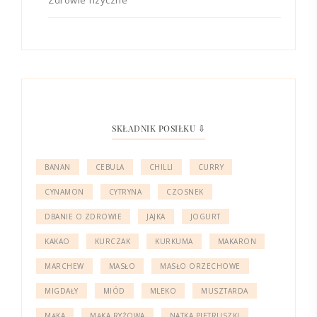
SKŁADNIK POSIŁKU ⇩
BANAN
CEBULA
CHILLI
CURRY
CYNAMON
CYTRYNA
CZOSNEK
DBANIE O ZDROWIE
JAJKA
JOGURT
KAKAO
KURCZAK
KURKUMA
MAKARON
MARCHEW
MASŁO
MASŁO ORZECHOWE
MIGDAŁY
MIÓD
MLEKO
MUSZTARDA
MĄKA
MĄKA RYŻOWA
NATKA PIETRUSZKI