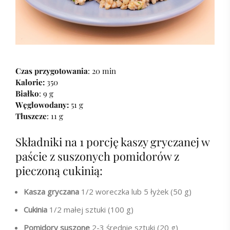
Czas przygotowania
: 20 min
Kalorie:
350
Białko
: 9 g
Węglowodany:
51 g
Tłuszcze
: 11 g
Składniki na 1 porcję kaszy gryczanej w
paście z suszonych pomidorów z
pieczoną cukinią:
Kasza gryczana
1/2 woreczka lub 5 łyżek (50 g)
Cukinia
1/2 małej sztuki (100 g)
Pomidory suszone
2-3 średnie sztuki (20 g)