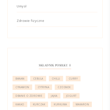
Umysł
Zdrowie fizyczne
SKŁADNIK POSIŁKU ⇩
BANAN
CEBULA
CHILLI
CURRY
CYNAMON
CYTRYNA
CZOSNEK
DBANIE O ZDROWIE
JAJKA
JOGURT
KAKAO
KURCZAK
KURKUMA
MAKARON