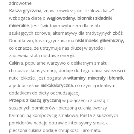
zdrowotne.
Kasza gryczana
, znana również jako „królowa kasz”,
wzbogaca dietę o
węglowodany
,
błonnik
i
składniki
mineralne
. Jest świetnym wyborem dla osób
szukających zdrowej alternatywy dla tradycyjnych zbóż.
Dodatkowo, kasza gryczana ma
niski indeks glikemiczny,
co oznacza, że utrzymuje nas dłużej w sytości i
zapewnia stałą dostawę energii.
Cukinia
, popularne warzywo o delikatnym smaku i
chrupiącej konsystencji, dodaje do tego dania świeżości i
nutki lekkości. Jest bogata w
witaminy
,
minerały
i
błonnik
,
a jednocześnie
niskokaloryczna
, co czyni ją idealnym
dodatkiem do diety odchudzającej.
Przepis z kaszą gryczaną
w połączeniu z pastą z
suszonych pomidorów i pieczoną cukinią tworzy
harmonijną kompozycję smakową. Pasta z suszonych
pomidorów nadaje potrawie intensywny smak, a
pieczona cukinia dodaje chrupkości i aromatu.