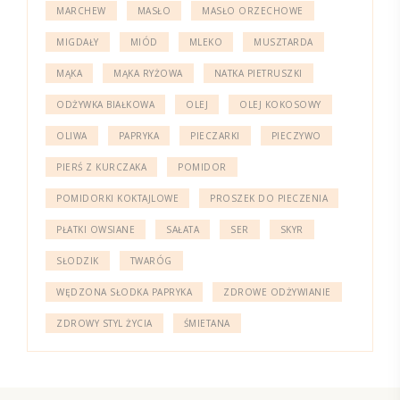
MARCHEW
MASŁO
MASŁO ORZECHOWE
MIGDAŁY
MIÓD
MLEKO
MUSZTARDA
MĄKA
MĄKA RYŻOWA
NATKA PIETRUSZKI
ODŻYWKA BIAŁKOWA
OLEJ
OLEJ KOKOSOWY
OLIWA
PAPRYKA
PIECZARKI
PIECZYWO
PIERŚ Z KURCZAKA
POMIDOR
POMIDORKI KOKTAJLOWE
PROSZEK DO PIECZENIA
PŁATKI OWSIANE
SAŁATA
SER
SKYR
SŁODZIK
TWARÓG
WĘDZONA SŁODKA PAPRYKA
ZDROWE ODŻYWIANIE
ZDROWY STYL ŻYCIA
ŚMIETANA