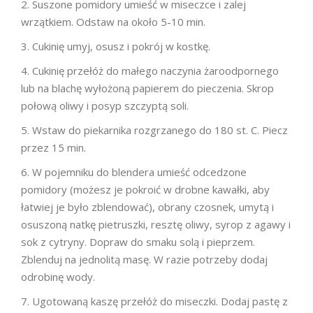
Suszone pomidory umieść w miseczce i zalej
wrzątkiem. Odstaw na około 5-10 min.
Cukinię umyj, osusz i pokrój w kostkę.
Cukinię przełóż do małego naczynia żaroodpornego
lub na blachę wyłożoną papierem do pieczenia. Skrop
połową oliwy i posyp szczyptą soli.
Wstaw do piekarnika rozgrzanego do 180 st. C. Piecz
przez 15 min.
W pojemniku do blendera umieść odcedzone
pomidory (możesz je pokroić w drobne kawałki, aby
łatwiej je było zblendować), obrany czosnek, umytą i
osuszoną natkę pietruszki, resztę oliwy, syrop z agawy i
sok z cytryny. Dopraw do smaku solą i pieprzem.
Zblenduj na jednolitą masę. W razie potrzeby dodaj
odrobinę wody.
Ugotowaną kaszę przełóż do miseczki. Dodaj pastę z