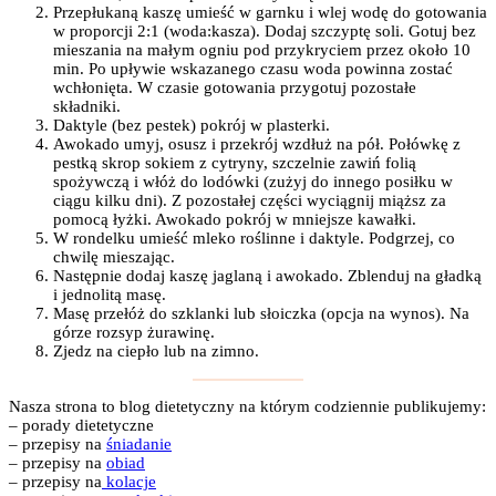
Przepłukaną kaszę umieść w garnku i wlej wodę do gotowania
w proporcji 2:1 (woda:kasza). Dodaj szczyptę soli. Gotuj bez
mieszania na małym ogniu pod przykryciem przez około 10
min. Po upływie wskazanego czasu woda powinna zostać
wchłonięta. W czasie gotowania przygotuj pozostałe
składniki.
Daktyle (bez pestek) pokrój w plasterki.
Awokado umyj, osusz i przekrój wzdłuż na pół. Połówkę z
pestką skrop sokiem z cytryny, szczelnie zawiń folią
spożywczą i włóż do lodówki (zużyj do innego posiłku w
ciągu kilku dni). Z pozostałej części wyciągnij miąższ za
pomocą łyżki. Awokado pokrój w mniejsze kawałki.
W rondelku umieść mleko roślinne i daktyle. Podgrzej, co
chwilę mieszając.
Następnie dodaj kaszę jaglaną i awokado. Zblenduj na gładką
i jednolitą masę.
Masę przełóż do szklanki lub słoiczka (opcja na wynos). Na
górze rozsyp żurawinę.
Zjedz na ciepło lub na zimno.
Nasza strona to blog dietetyczny na którym codziennie publikujemy:
– porady dietetyczne
– przepisy na
śniadanie
– przepisy na
obiad
– przepisy na
kolacje