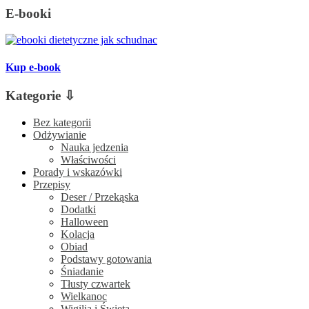
E-booki
Kup e-book
Kategorie ⇩
Bez kategorii
Odżywianie
Nauka jedzenia
Właściwości
Porady i wskazówki
Przepisy
Deser / Przekąska
Dodatki
Halloween
Kolacja
Obiad
Podstawy gotowania
Śniadanie
Tłusty czwartek
Wielkanoc
Wigilia i Święta