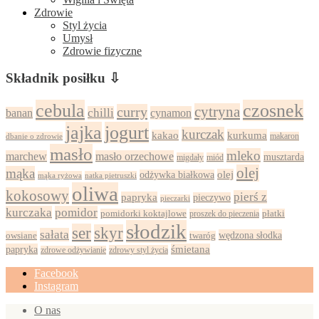
Zdrowie
Styl życia
Umysł
Zdrowie fizyczne
Składnik posiłku ⇩
cebula
czosnek
cytryna
curry
chilli
cynamon
banan
jajka
jogurt
kurczak
kurkuma
kakao
dbanie o zdrowie
makaron
masło
mleko
marchew
masło orzechowe
musztarda
migdały
miód
olej
mąka
olej
odżywka białkowa
mąka ryżowa
natka pietruszki
oliwa
kokosowy
pierś z
papryka
pieczywo
pieczarki
kurczaka
pomidor
pomidorki koktajlowe
proszek do pieczenia
płatki
słodzik
ser
skyr
sałata
wędzona słodka
owsiane
twaróg
papryka
śmietana
zdrowy styl życia
zdrowe odżywianie
Facebook
Instagram
O nas