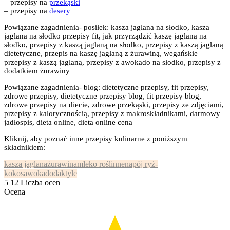
– przepisy na
przekąski
– przepisy na
desery
Powiązane zagadnienia- posiłek: kasza jaglana na słodko, kasza
jaglana na słodko przepisy fit, jak przyrządzić kaszę jaglaną na
słodko, przepisy z kaszą jaglaną na słodko, przepisy z kaszą jaglaną
dietetyczne, przepis na kaszę jaglaną z żurawiną, wegańskie
przepisy z kaszą jaglaną, przepisy z awokado na słodko, przepisy z
dodatkiem żurawiny
Powiązane zagadnienia- blog: dietetyczne przepisy, fit przepisy,
zdrowe przepisy, dietetyczne przepisy blog, fit przepisy blog,
zdrowe przepisy na diecie, zdrowe przekąski, przepisy ze zdjęciami,
przepisy z kalorycznością, przepisy z makroskładnikami, darmowy
jadłospis, dieta online, dieta online cena
Kliknij, aby poznać inne przepisy kulinarne z poniższym
składnikiem:
kasza jaglana
żurawina
mleko roślinne
napój ryż-
kokos
awokado
daktyle
5
12
Liczba ocen
Ocena