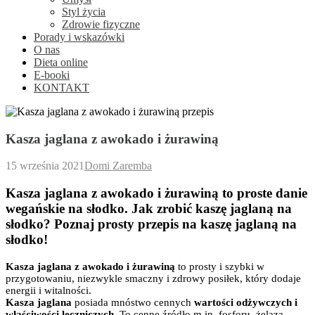
Styl życia
Zdrowie fizyczne
Porady i wskazówki
O nas
Dieta online
E-booki
KONTAKT
Kasza jaglana z awokado i żurawiną
15 września 2021
Domi Zaremba
Kasza jaglana z awokado i żurawiną to proste danie
wegańskie na słodko. Jak zrobić kaszę jaglaną na
słodko? Poznaj prosty przepis na kaszę jaglaną na
słodko!
Kasza jaglana z awokado i żurawiną
to prosty i szybki w
przygotowaniu, niezwykle smaczny i zdrowy posiłek, który dodaje
energii i witalności.
Kasza jaglana
posiada mnóstwo cennych
wartości odżywczych i
właściwości leczniczych.
To cenne źródło m.in. fosforu, żelaza,