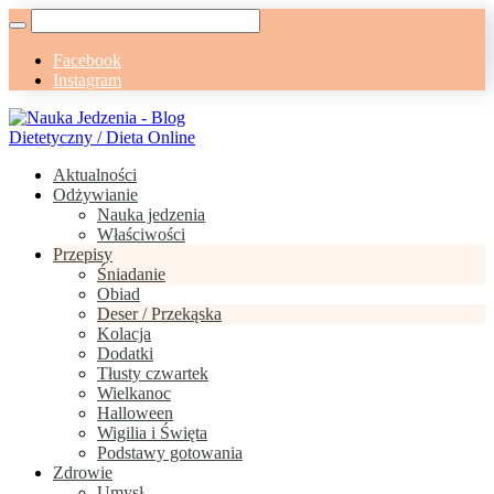
Facebook
Instagram
Aktualności
Odżywianie
Nauka jedzenia
Właściwości
Przepisy
Śniadanie
Obiad
Deser / Przekąska
Kolacja
Dodatki
Tłusty czwartek
Wielkanoc
Halloween
Wigilia i Święta
Podstawy gotowania
Zdrowie
Umysł