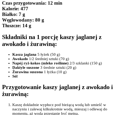
Czas przygotowania
: 12 min
Kalorie:
477
Białko
: 7 g
Węglowodany:
80 g
Tłuszcze
: 14 g
Składniki na 1 porcję kaszy jaglanej z
awokado i żurawiną:
Kasza jaglana
5 łyżek (50 g)
Awokado
1/2 średniej sztuki (70 g)
Napój ryż-kokos (mleko roślinne)
2/3 szklanki (150 g)
Daktyle suszone
3 średnie sztuki (20 g)
Żurawina suszona
1 łyżka (10 g)
Sól
Przygotowanie kaszy jaglanej z awokado i
żurawiną:
Kaszę dokładnie wypłucz pod bieżącą wodą lub umieść w
naczyniu i zalewaj kilkukrotnie wodą, mieszaj i odlewaj do
momentu, aż woda przestanie być mętna.