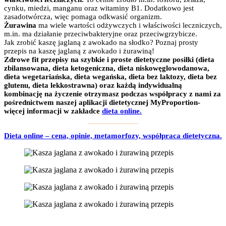
cynku, miedzi, manganu oraz witaminy B1. Dodatkowo jest
zasadotwórcza, więc pomaga odkwasić organizm.
Żurawina
ma wiele wartości odżywczych i
właściwości leczniczych,
m.in. ma działanie przeciwbakteryjne oraz przeciwgrzybicze.
Jak zrobić kaszę jaglaną z awokado na słodko? Poznaj prosty
przepis na kaszę jaglaną z awokado i żurawiną!
Zdrowe fit przepisy na szybkie i proste dietetyczne posiłki (dieta
zbilansowana, dieta ketogeniczna, dieta niskowęglowodanowa,
dieta wegetariańska, dieta wegańska, dieta bez laktozy, dieta bez
glutenu, dieta lekkostrawna) oraz każdą indywidualną
kombinację na życzenie otrzymasz podczas współpracy z nami za
pośrednictwem naszej aplikacji dietetycznej MyProportion-
więcej informacji w zakładce
dieta online.
Dieta online – cena, opinie, metamorfozy, współpraca dietetyczna.