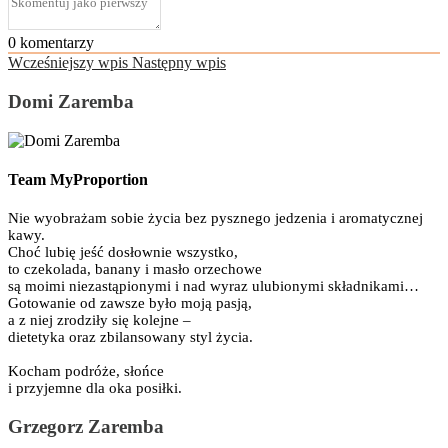
0
komentarzy
Wcześniejszy wpis
Następny wpis
Domi Zaremba
Team MyProportion
Nie wyobrażam sobie życia bez pysznego jedzenia i aromatycznej
kawy.
Choć lubię jeść dosłownie wszystko,
to czekolada, banany i masło orzechowe
są moimi niezastąpionymi i nad wyraz ulubionymi składnikami…
Gotowanie od zawsze było moją pasją,
a z niej zrodziły się kolejne –
dietetyka oraz zbilansowany styl życia.
Kocham podróże, słońce
i przyjemne dla oka posiłki.
Grzegorz Zaremba