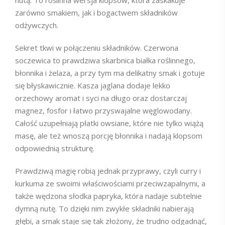
nutą. To roślinna wersja klopsów, która zaskakuje
zarówno smakiem, jak i bogactwem składników
odżywczych.
Sekret tkwi w połączeniu składników. Czerwona
soczewica to prawdziwa skarbnica białka roślinnego,
błonnika i żelaza, a przy tym ma delikatny smak i gotuje
się błyskawicznie. Kasza jaglana dodaje lekko
orzechowy aromat i syci na długo oraz dostarczaj
magnez, fosfor i łatwo przyswajalne węglowodany.
Całość uzupełniają płatki owsiane, które nie tylko wiążą
masę, ale też wnoszą porcję błonnika i nadają klopsom
odpowiednią strukturę.
Prawdziwą magię robią jednak przyprawy, czyli curry i
kurkuma ze swoimi właściwościami przeciwzapalnymi, a
także wędzona słodka papryka, która nadaje subtelnie
dymną nutę. To dzięki nim zwykłe składniki nabierają
głębi, a smak staje się tak złożony, że trudno odgadnąć,