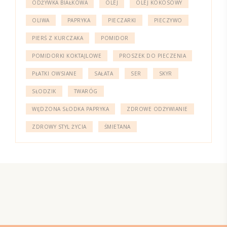
ODŻYWKA BIAŁKOWA
OLEJ
OLEJ KOKOSOWY
OLIWA
PAPRYKA
PIECZARKI
PIECZYWO
PIERŚ Z KURCZAKA
POMIDOR
POMIDORKI KOKTAJLOWE
PROSZEK DO PIECZENIA
PŁATKI OWSIANE
SAŁATA
SER
SKYR
SŁODZIK
TWARÓG
WĘDZONA SŁODKA PAPRYKA
ZDROWE ODŻYWIANIE
ZDROWY STYL ŻYCIA
ŚMIETANA