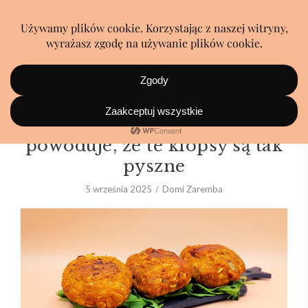
Nikt nie zgadnie, co
powoduje, że te klopsy są tak
pyszne
5 września 2025
Domi Zaremba