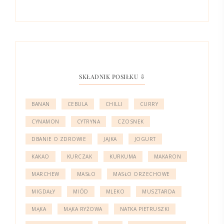
SKŁADNIK POSIŁKU ⇩
BANAN
CEBULA
CHILLI
CURRY
CYNAMON
CYTRYNA
CZOSNEK
DBANIE O ZDROWIE
JAJKA
JOGURT
KAKAO
KURCZAK
KURKUMA
MAKARON
MARCHEW
MASŁO
MASŁO ORZECHOWE
MIGDAŁY
MIÓD
MLEKO
MUSZTARDA
MĄKA
MĄKA RYŻOWA
NATKA PIETRUSZKI