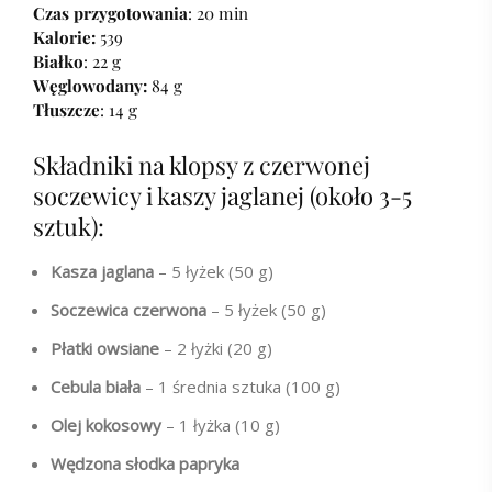
Czas przygotowania
: 20 min
Kalorie:
539
Białko
: 22 g
Węglowodany:
84 g
Tłuszcze
: 14 g
Składniki na klopsy z czerwonej
soczewicy i kaszy jaglanej (około 3-5
sztuk):
Kasza jaglana
– 5 łyżek (50 g)
Soczewica czerwona
– 5 łyżek (50 g)
Płatki owsiane
– 2 łyżki (20 g)
Cebula biała
– 1 średnia sztuka (100 g)
Olej kokosowy
– 1 łyżka (10 g)
Wędzona słodka papryka