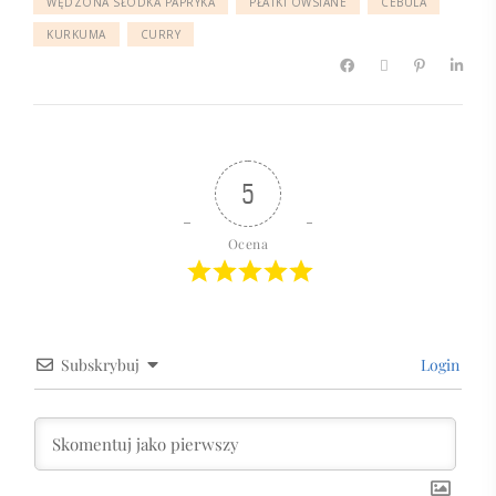
WĘDZONA SŁODKA PAPRYKA
PŁATKI OWSIANE
CEBULA
KURKUMA
CURRY
5
Ocena
Subskrybuj
Login