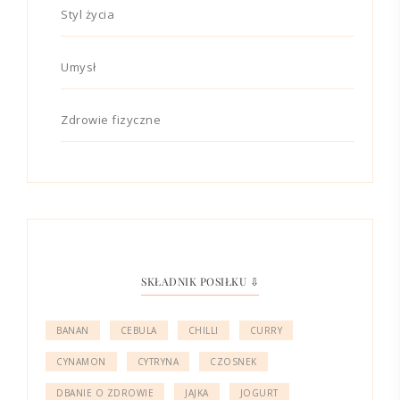
Styl życia
Umysł
Zdrowie fizyczne
SKŁADNIK POSIŁKU ⇩
BANAN
CEBULA
CHILLI
CURRY
CYNAMON
CYTRYNA
CZOSNEK
DBANIE O ZDROWIE
JAJKA
JOGURT