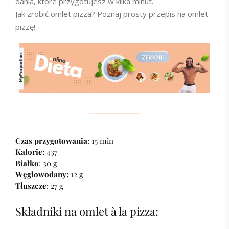
dania, które przygotujesz w kilka minut.
Jak zrobić omlet pizza? Poznaj prosty przepis na omlet
pizzę!
Czas przygotowania
: 15 min
Kalorie:
437
Białko
: 30 g
Węglowodany:
12 g
Tłuszcze
: 27 g
Składniki na omlet à la pizza: