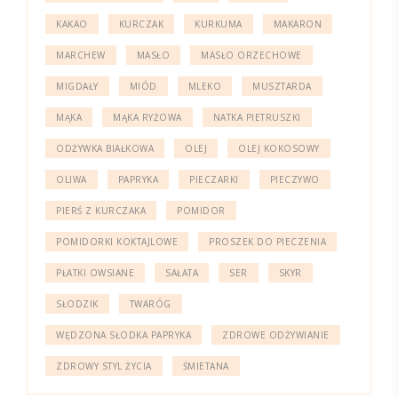
KAKAO
KURCZAK
KURKUMA
MAKARON
MARCHEW
MASŁO
MASŁO ORZECHOWE
MIGDAŁY
MIÓD
MLEKO
MUSZTARDA
MĄKA
MĄKA RYŻOWA
NATKA PIETRUSZKI
ODŻYWKA BIAŁKOWA
OLEJ
OLEJ KOKOSOWY
OLIWA
PAPRYKA
PIECZARKI
PIECZYWO
PIERŚ Z KURCZAKA
POMIDOR
POMIDORKI KOKTAJLOWE
PROSZEK DO PIECZENIA
PŁATKI OWSIANE
SAŁATA
SER
SKYR
SŁODZIK
TWARÓG
WĘDZONA SŁODKA PAPRYKA
ZDROWE ODŻYWIANIE
ZDROWY STYL ŻYCIA
ŚMIETANA