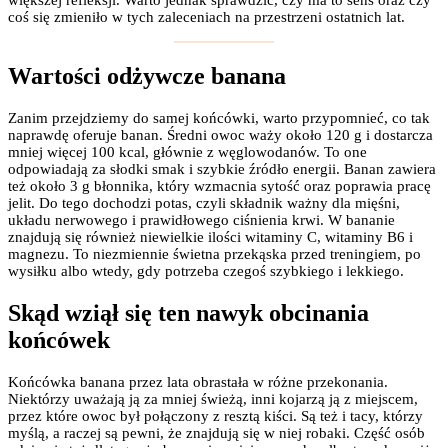
coś się zmieniło w tych zaleceniach na przestrzeni ostatnich lat.
Wartości odżywcze banana
Zanim przejdziemy do samej końcówki, warto przypomnieć, co tak
naprawdę oferuje banan. Średni owoc waży około 120 g i dostarcza
mniej więcej 100 kcal, głównie z węglowodanów. To one
odpowiadają za słodki smak i szybkie źródło energii. Banan zawiera
też około 3 g błonnika, który wzmacnia sytość oraz poprawia pracę
jelit. Do tego dochodzi potas, czyli składnik ważny dla mięśni,
układu nerwowego i prawidłowego ciśnienia krwi. W bananie
znajdują się również niewielkie ilości witaminy C, witaminy B6 i
magnezu. To niezmiennie świetna przekąska przed treningiem, po
wysiłku albo wtedy, gdy potrzeba czegoś szybkiego i lekkiego.
Skąd wziął się ten nawyk obcinania
końcówek
Końcówka banana przez lata obrastała w różne przekonania.
Niektórzy uważają ją za mniej świeżą, inni kojarzą ją z miejscem,
przez które owoc był połączony z resztą kiści. Są też i tacy, którzy
myślą, a raczej są pewni, że znajdują się w niej robaki. Część osób