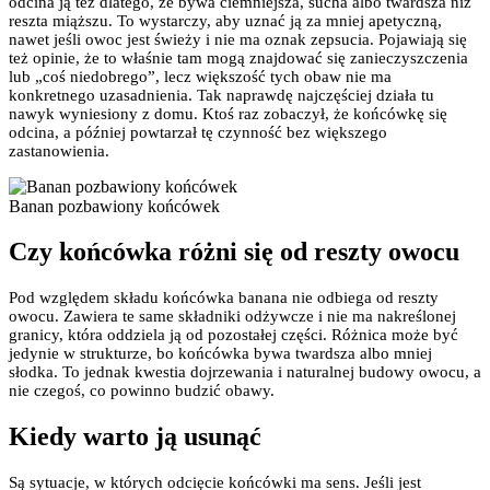
odcina ją też dlatego, że bywa ciemniejsza, sucha albo twardsza niż
reszta miąższu. To wystarczy, aby uznać ją za mniej apetyczną,
nawet jeśli owoc jest świeży i nie ma oznak zepsucia. Pojawiają się
też opinie, że to właśnie tam mogą znajdować się zanieczyszczenia
lub „coś niedobrego”, lecz większość tych obaw nie ma
konkretnego uzasadnienia. Tak naprawdę najczęściej działa tu
nawyk wyniesiony z domu. Ktoś raz zobaczył, że końcówkę się
odcina, a później powtarzał tę czynność bez większego
zastanowienia.
Banan pozbawiony końcówek
Czy końcówka różni się od reszty owocu
Pod względem składu końcówka banana nie odbiega od reszty
owocu. Zawiera te same składniki odżywcze i nie ma nakreślonej
granicy, która oddziela ją od pozostałej części. Różnica może być
jedynie w strukturze, bo końcówka bywa twardsza albo mniej
słodka. To jednak kwestia dojrzewania i naturalnej budowy owocu, a
nie czegoś, co powinno budzić obawy.
Kiedy warto ją usunąć
Są sytuacje, w których odcięcie końcówki ma sens. Jeśli jest