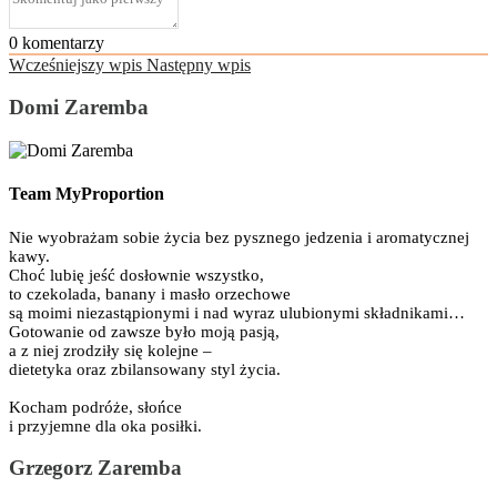
0
komentarzy
Wcześniejszy wpis
Następny wpis
Domi Zaremba
Team MyProportion
Nie wyobrażam sobie życia bez pysznego jedzenia i aromatycznej
kawy.
Choć lubię jeść dosłownie wszystko,
to czekolada, banany i masło orzechowe
są moimi niezastąpionymi i nad wyraz ulubionymi składnikami…
Gotowanie od zawsze było moją pasją,
a z niej zrodziły się kolejne –
dietetyka oraz zbilansowany styl życia.
Kocham podróże, słońce
i przyjemne dla oka posiłki.
Grzegorz Zaremba