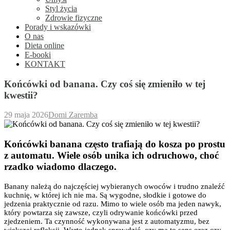
Styl życia
Zdrowie fizyczne
Porady i wskazówki
O nas
Dieta online
E-booki
KONTAKT
Końcówki od banana. Czy coś się zmieniło w tej
kwestii?
29 maja 2026
Domi Zaremba
Końcówki banana często trafiają do kosza po prostu
z automatu. Wiele osób unika ich odruchowo, choć
rzadko wiadomo dlaczego.
Banany należą do najczęściej wybieranych owoców i trudno znaleźć
kuchnię, w której ich nie ma. Są wygodne, słodkie i gotowe do
jedzenia praktycznie od razu. Mimo to wiele osób ma jeden nawyk,
który powtarza się zawsze, czyli odrywanie końcówki przed
zjedzeniem. Ta czynność wykonywana jest z automatyzmu, bez
większej refleksji. Warto jednak sprawdzić, czy ma to sens oraz czy