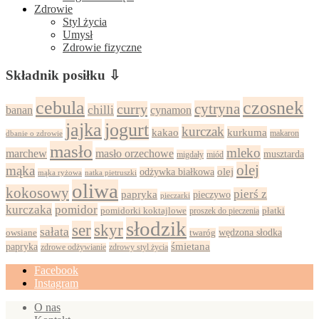
Zdrowie
Styl życia
Umysł
Zdrowie fizyczne
Składnik posiłku ⇩
cebula
czosnek
cytryna
curry
chilli
cynamon
banan
jajka
jogurt
kurczak
kurkuma
kakao
dbanie o zdrowie
makaron
masło
mleko
marchew
masło orzechowe
musztarda
migdały
miód
olej
mąka
olej
odżywka białkowa
mąka ryżowa
natka pietruszki
oliwa
kokosowy
pierś z
papryka
pieczywo
pieczarki
kurczaka
pomidor
pomidorki koktajlowe
proszek do pieczenia
płatki
słodzik
ser
skyr
sałata
wędzona słodka
owsiane
twaróg
papryka
śmietana
zdrowy styl życia
zdrowe odżywianie
Facebook
Instagram
O nas