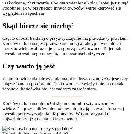
uszkodzona, zbyt twarda albo ma zmieniony kolor, lepiej ją usunąć.
Podobnie jak w przypadku innych owoców, warto kierować się
wyglądem i zapachem.
Skąd bierze się niechęć
Często chodzi bardziej o przyzwyczajenie niż prawdziwy problem.
Końcówka banana jest przeważnie mniej atrakcyjna wizualnie i
przez to wiele osób uznaje ją za gorszą część owocu. To jednak
kwestia utrwalonego nawyku, a nie wartości odżywczej.
Czy warto ją jeść
Z punktu widzenia zdrowia nie ma przeciwwskazań, żeby jeść cały
miąższ banana po obraniu. Jeśli owoc jest świeży i nie ma oznak
zepsucia, końcówka nie jest żadnym zagrożeniem.
Końcówka banana nie różni się mocno od reszty owocu i w
większości przypadków nie ma powodu, by ją usuwać. To raczej
kwestia przyzwyczajenia niż potrzeby. W tym przypadku
najważniejsza jest ocena takiego owocu.
Końcówki banana, czy są jadalne?