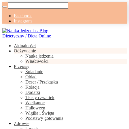
Facebook
Instagram
Aktualności
Odżywianie
Nauka jedzenia
Właściwości
Przepisy
Śniadanie
Obiad
Deser / Przekąska
Kolacja
Dodatki
Tłusty czwartek
Wielkanoc
Halloween
Wigilia i Święta
Podstawy gotowania
Zdrowie
Umysł