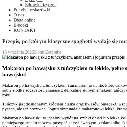
Zdrowie fizyczne
Porady i wskazówki
O nas
Dieta online
E-booki
KONTAKT
Przepis, po którym klasyczne spaghetti wydaje się nu
16 września 2025
Domi Zaremba
Makaron po hawajsku z tuńczykiem to lekkie, pełn
hawajsku!
Makaron po hawajsku z tuńczykiem i ananasem to danie, które całkowi
sobie słodką soczystość ananasa z delikatnie słonym smakiem tuńczyka 
roku.
Tuńczyk jest doskonałym źródłem białka oraz kwasów omega-3, wspiera
pyszne, ale też pożywne. Jogurt skyr nadaje makaronowi lekką, kremo
Makaron po hawajsku to idealny wybór na szybki obiad lub lekką kolac
pełniejszego smaku możesz posypać całość świeżymi ziołami albo skr