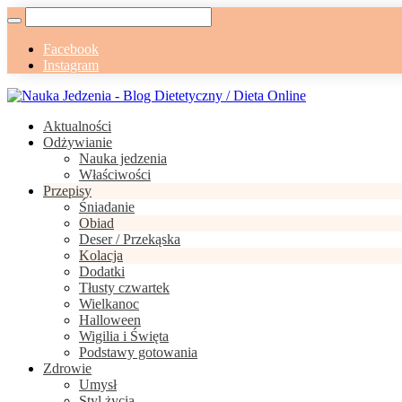
Facebook
Instagram
Aktualności
Odżywianie
Nauka jedzenia
Właściwości
Przepisy
Śniadanie
Obiad
Deser / Przekąska
Kolacja
Dodatki
Tłusty czwartek
Wielkanoc
Halloween
Wigilia i Święta
Podstawy gotowania
Zdrowie
Umysł
Styl życia