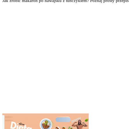
Jak zrobić makaron po hawajsku z tuńczykiem? Poznaj prosty przepi