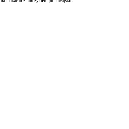
s na makaron z tuńczykiem po hawajsku!