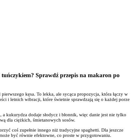
z tuńczykiem? Sprawdź przepis na makaron po
pierwszego kęsa. To lekka, ale sycąca propozycja, która łączy w
i i letnich wibracji, które świetnie sprawdzają się o każdej porze
 kukurydza dodaje słodycz i błonnik, więc danie jest nie tylko
ywą dla ciężkich, śmietanowych sosów.
rzyć coś zupełnie innego niż tradycyjne spaghetti. Dla jeszcze
e może być równie efektowne, co proste w przygotowaniu.