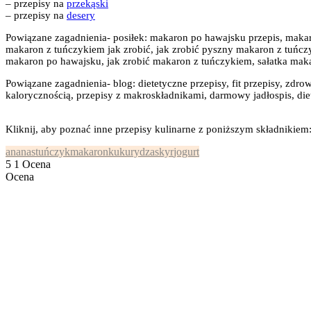
– przepisy na
przekąski
– przepisy na
desery
Powiązane zagadnienia- posiłek: makaron po hawajsku przepis, makar
makaron z tuńczykiem jak zrobić, jak zrobić pyszny makaron z tuńcz
makaron po hawajsku, jak zrobić makaron z tuńczykiem, sałatka mak
Powiązane zagadnienia- blog: dietetyczne przepisy, fit przepisy, zdrow
kalorycznością, przepisy z makroskładnikami, darmowy jadłospis, diet
Kliknij, aby poznać inne przepisy kulinarne z poniższym składnikiem
ananas
tuńczyk
makaron
kukurydza
skyr
jogurt
5
1
Ocena
Ocena