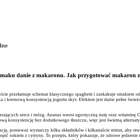
dne
e smaku danie z makaronu. Jak przygotować makaron 
cie przełamuje schemat klasycznego spaghetti i zaskakuje smakiem od 
i kremową konsystencją jogurtu skyr. Efektem jest danie pełne świeżośc
jących serce i mózg. Ananas wnosi egzotyczną nutę oraz witaminę C, a
wą konsystencję bez dodatkowego tłuszczu, więc jest świetną alternat
ję, ponieważ wystarczy kilka składników i kilkanaście minut, aby stwo
opić sokiem z cytryny. To przepis, który pokazuje, że zdrowe jedzeni