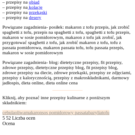
– przepisy na
obiad
– przepisy na
kolacje
– przepisy na
przekąski
– przepisy na
desery
Powiązane zagadnienia- posiłek: makaron z tofu przepis, jak zrobić
spaghetti z tofu, przepis na spaghetti z tofu, spaghetti z tofu przepis,
makaron w sosie pomidorowym, makaron z tofu jak zrobić, jak
przygotować spaghetti z tofu, jak zrobić makaron z tofu, tofu z
passata pomidorowa, makaron passata tofu, tofu passata przepis,
makaron w sosie pomidorowym
Powiązane zagadnienia- blog: dietetyczne przepisy, fit przepisy,
zdrowe przepisy, dietetyczne przepisy blog, fit przepisy blog,
zdrowe przepisy na diecie, zdrowe przekąski, przepisy ze zdjęciami,
przepisy z kalorycznością, przepisy z makroskładnikami, darmowy
jadłospis, dieta online, dieta online cena
Kliknij, aby poznać inne przepisy kulinarne z poniższym
składnikiem:
cebula
oliwa
makaron
sos pomidorowy passata
bazylia
tofu
5
52
Liczba ocen
Ocena