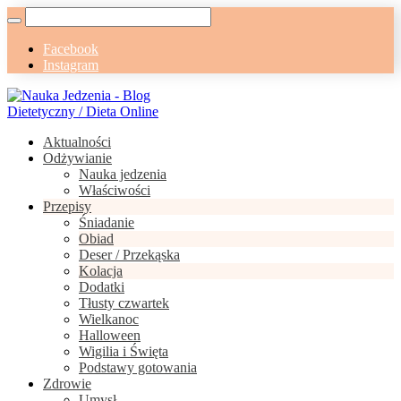
Facebook
Instagram
Aktualności
Odżywianie
Nauka jedzenia
Właściwości
Przepisy
Śniadanie
Obiad
Deser / Przekąska
Kolacja
Dodatki
Tłusty czwartek
Wielkanoc
Halloween
Wigilia i Święta
Podstawy gotowania
Zdrowie
Umysł