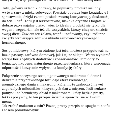
Tofu, główny składnik potrawy, to popularny produkt roślinny
wytwarzany z mleka sojowego. Powstaje poprzez jego koagulację i
sprasowanie, dzięki czemu posiada zwartą konsystencję, doskonałą
do wielu dań. Tofu jest lekkostrawne, niskokaloryczne i bogate w
dobrze przyswajalne białko, więc to idealny produkt nie tylko dla
wegan i wegetarian, ale też dla wszystkich, którzy chcą urozmaicić
swoją dietę. Zawiera też żelazo, wapń i izoflawony, czyli roślinne
związki wspierające zdrowie układu sercowo-naczyniowego i
hormonalnego.
Sos pomidorowy, którym otulone jest tofu, możesz przygotować na
bazie passaty, zarówno domowej, jak i tej ze sklepu. Warto wybierać
wersje bez zbędnych dodatków i konserwantów. Pomidory to
bogactwo likopenu, naturalnego przeciwutleniacza, który wspomaga
odporność i korzystnie wpływa na kondycję skóry.
Połączenie soczystego sosu, ugotowanego makaronu al dente i
delikatnie przyprawionego tofu daje efekt kremowego,
aromatycznego dania z makaronu, która może zaskoczyć nawet
zagorzałych miłośników klasycznych dań z mięsem. Jeśli szukasz
pomysłu na bezmięsny obiad z makaronem, który będzie prosty,
lekki i pożywny, to ten przepis świetnie sprawdzi się w Twoim
menu.
Jak zrobić makaron z tofu? Poznaj prosty przepis na spaghetti z tofu
i sosem pomidorowym!