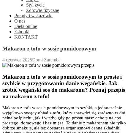
Styl życia
Zdrowie fizyczne
Porady i wskazówki
O nas
Dieta online
E-booki
KONTAKT
Makaron z tofu w sosie pomidorowym
4 czerwca 2025
Domi Zaremba
Makaron z tofu w sosie pomidorowym to proste i
szybkie w przygotowaniu danie wegańskie. Jak
zrobić wegański sos do makaronu? Poznaj przepis
na makaron z tofu!
Makaron z tofu w sosie pomidorowym to szybki, a jednocześnie
wyjątkowo sycący obiad z tofu, który sprawdzi się zarówno w dni
pełne pośpiechu, jak i wtedy, gdy po prostu masz ochotę na coś
prostego, domowego i bez mięsa. To danie z makaronem nie tylko
dobrze smakuje, ale też dostarcza organizmowi cenne składniki
odżywcze, więc pomaga zadbać o zdrową i zbilansowaną dietę.