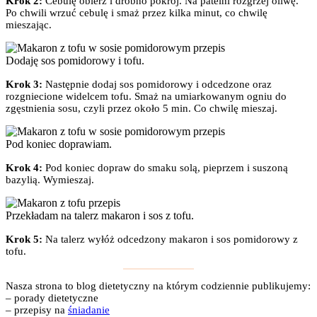
Krok 2:
Cebulę obierz i drobno pokrój. Na patelni rozgrzej oliwę.
Po chwili wrzuć cebulę i smaż przez kilka minut, co chwilę
mieszając.
Dodaję sos pomidorowy i tofu.
Krok 3:
Następnie dodaj sos pomidorowy i odcedzone oraz
rozgniecione widelcem tofu. Smaż na umiarkowanym ogniu do
zgęstnienia sosu, czyli przez około 5 min. Co chwilę mieszaj.
Pod koniec doprawiam.
Krok 4:
Pod koniec dopraw do smaku solą, pieprzem i suszoną
bazylią. Wymieszaj.
Przekładam na talerz makaron i sos z tofu.
Krok 5:
Na talerz wyłóż odcedzony makaron i sos pomidorowy z
tofu.
Nasza strona to blog dietetyczny na którym codziennie publikujemy:
– porady dietetyczne
– przepisy na
śniadanie