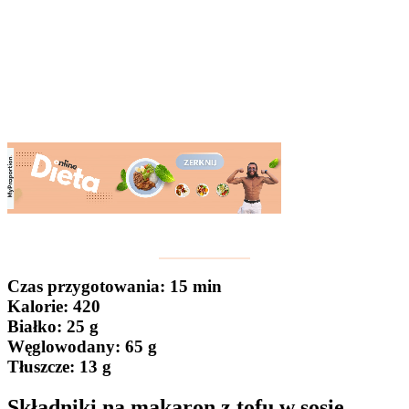
Czas przygotowania
: 15 min
Kalorie:
420
Białko
: 25 g
Węglowodany:
65 g
Tłuszcze
: 13 g
Składniki na makaron z tofu w sosie