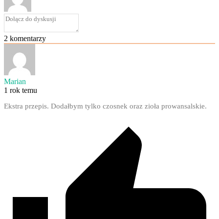
2
komentarzy
Marian
1 rok temu
Ekstra przepis. Dodałbym tylko czosnek oraz zioła prowansalskie.