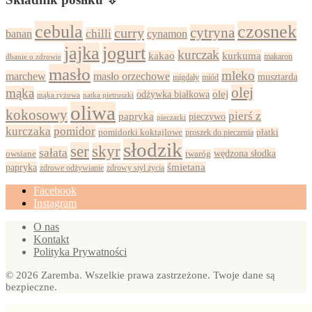
cebula
czosnek
cytryna
curry
chilli
cynamon
banan
jajka
jogurt
kurczak
kurkuma
kakao
dbanie o zdrowie
makaron
masło
mleko
marchew
masło orzechowe
musztarda
migdały
miód
olej
mąka
olej
odżywka białkowa
mąka ryżowa
natka pietruszki
oliwa
kokosowy
pierś z
papryka
pieczywo
pieczarki
kurczaka
pomidor
pomidorki koktajlowe
proszek do pieczenia
płatki
słodzik
ser
skyr
sałata
wędzona słodka
owsiane
twaróg
papryka
śmietana
zdrowy styl życia
zdrowe odżywianie
Facebook
Instagram
O nas
Kontakt
Polityka Prywatności
© 2026 Zaremba. Wszelkie prawa zastrzeżone. Twoje dane są
bezpieczne.