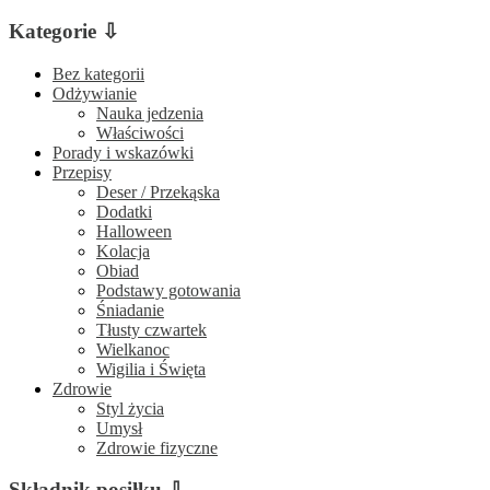
Kategorie ⇩
Bez kategorii
Odżywianie
Nauka jedzenia
Właściwości
Porady i wskazówki
Przepisy
Deser / Przekąska
Dodatki
Halloween
Kolacja
Obiad
Podstawy gotowania
Śniadanie
Tłusty czwartek
Wielkanoc
Wigilia i Święta
Zdrowie
Styl życia
Umysł
Zdrowie fizyczne
Składnik posiłku ⇩