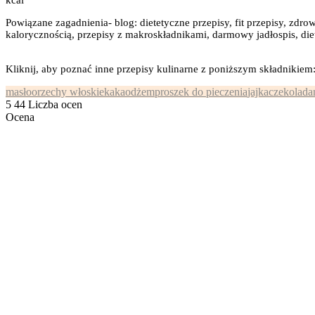
kcal
Powiązane zagadnienia- blog: dietetyczne przepisy, fit przepisy, zdrow
kalorycznością, przepisy z makroskładnikami, darmowy jadłospis, diet
Kliknij, aby poznać inne przepisy kulinarne z poniższym składnikiem
masło
orzechy włoskie
kakao
dżem
proszek do pieczenia
jajka
czekolada
5
44
Liczba ocen
Ocena