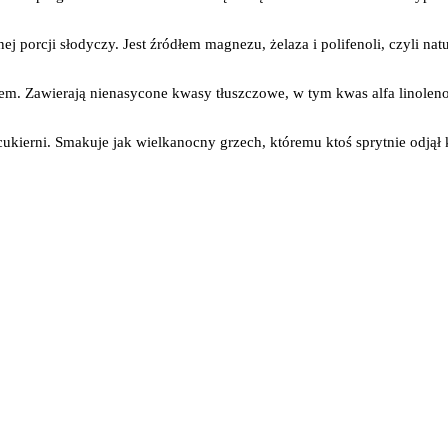
orcji słodyczy. Jest źródłem magnezu, żelaza i polifenoli, czyli nat
em. Zawierają nienasycone kwasy tłuszczowe, w tym kwas alfa linoleno
ukierni. Smakuje jak wielkanocny grzech, któremu ktoś sprytnie odjął k