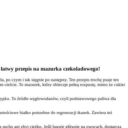
j łatwy przepis na mazurka czekoladowego!
a, po czym i tak sięgnie po następny. Ten przepis trochę psuje ten
 cieście. To mazurek, który obiecuje pełną rozpustę, mimo że cukier
j sypko. To źródło węglowodanów, czyli podstawowego paliwa dla
artościowe białko potrzebne do regeneracji tkanek. Zawiera też
sucho ani zbyt ciężko. Jeśli bazuje głównie na owocach, dostarcza