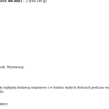
kowy lub inny)
– 2 łyżki (40 g)
dzik. Wymieszaj.
 najlepiej dodawaj stopniowo i w bardzo małych ilościach podczas wyrab
ki.
piecz