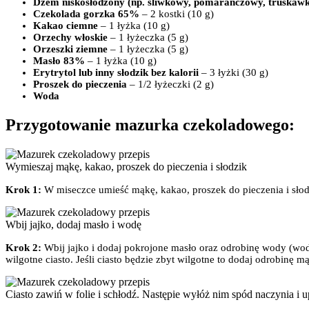
Dżem niskosłodzony (np. śliwkowy, pomarańczowy, truskaw
Czekolada gorzka 65%
– 2 kostki (10 g)
Kakao ciemne
– 1 łyżka (10 g)
Orzechy włoskie
– 1 łyżeczka (5 g)
Orzeszki ziemne
– 1 łyżeczka (5 g)
Masło 83%
– 1 łyżka (10 g)
Erytrytol lub inny słodzik bez kalorii
– 3 łyżki (30 g)
Proszek do pieczenia
– 1/2 łyżeczki (2 g)
Woda
Przygotowanie mazurka czekoladowego:
Wymieszaj mąkę, kakao, proszek do pieczenia i słodzik
Krok 1:
W miseczce umieść mąkę, kakao, proszek do pieczenia i sło
Wbij jajko, dodaj masło i wodę
Krok 2:
Wbij jajko i dodaj pokrojone masło oraz odrobinę wody (wodę
wilgotne ciasto. Jeśli ciasto będzie zbyt wilgotne to dodaj odrobinę mą
Ciasto zawiń w folie i schłodź. Następie wyłóż nim spód naczynia i u