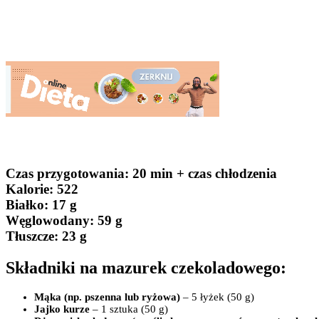
Czas przygotowania
: 20 min + czas chłodzenia
Kalorie:
522
Białko
: 17 g
Węglowodany:
59 g
Tłuszcze
: 23 g
Składniki na mazurek czekoladowego:
Mąka (np. pszenna lub ryżowa)
– 5 łyżek (50 g)
Jajko kurze
– 1 sztuka (50 g)