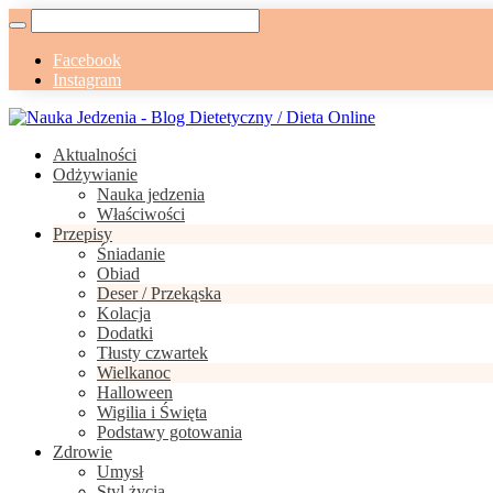
Facebook
Instagram
Aktualności
Odżywianie
Nauka jedzenia
Właściwości
Przepisy
Śniadanie
Obiad
Deser / Przekąska
Kolacja
Dodatki
Tłusty czwartek
Wielkanoc
Halloween
Wigilia i Święta
Podstawy gotowania
Zdrowie
Umysł
Styl życia