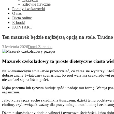
Zdrowie fizyczne
Porady i wskazówki
O nas
Dieta online
E-booki
KONTAKT
Ten mazurek będzie najlżejszą opcją na stole. Trudno
3 kwietnia 2026
Domi Zaremba
Mazurek czekoladowy to proste dietetyczne ciasto w
Na wielkanocnym stole łatwo przewidzieć, co zaraz się wydarzy. Ktoś 
dobrze znany świąteczny scenariusz, bo pod warstwą czekoladowej prz
nie znalazł się na liście gości.
Mąka pszenna lub ryżowa buduje spód i nadaje mu formę. Wersja psze
organizmu.
Jajko kurze łączy suche składniki z tłuszczem, dzięki temu podstawa 
cholinę, czyli związek ważny dla pracy mózgu oraz luteinę i zeaksanty
Dżem niskosłodzony dodaje wilgoci i owocowej świeżości, która dobr