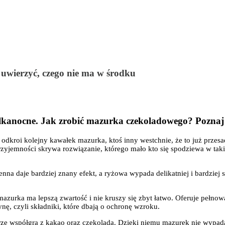
 uwierzyć, czego nie ma w środku
ielkanocne. Jak zrobić mazurka czekoladowego? Pozna
odkroi kolejny kawałek mazurka, ktoś inny westchnie, że to już przesad
yjemności skrywa rozwiązanie, którego mało kto się spodziewa w takim
nna daje bardziej znany efekt, a ryżowa wypada delikatniej i bardzie
mazurka ma lepszą zwartość i nie kruszy się zbyt łatwo. Oferuje pełnow
nę, czyli składniki, które dbają o ochronę wzroku.
ze współgra z kakao oraz czekoladą. Dzięki niemu mazurek nie wypada 