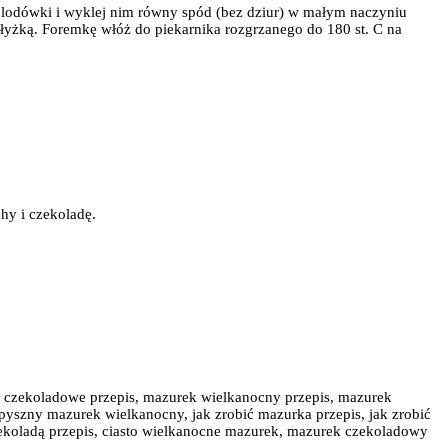
z lodówki i wyklej nim równy spód (bez dziur) w małym naczyniu
ą łyżką. Foremkę włóż do piekarnika rozgrzanego do 180 st. C na
hy i czekoladę.
 czekoladowe przepis, mazurek wielkanocny przepis, mazurek
pyszny mazurek wielkanocny, jak zrobić mazurka przepis, jak zrobić
zekoladą przepis, ciasto wielkanocne mazurek, mazurek czekoladowy