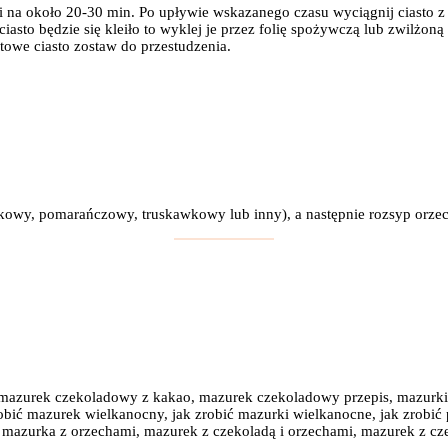
i na około 20-30 min. Po upływie wskazanego czasu wyciągnij ciasto 
asto będzie się kleiło to wyklej je przez folię spożywczą lub zwilżon
otowe ciasto zostaw do przestudzenia.
owy, pomarańczowy, truskawkowy lub inny), a następnie rozsyp orzec
 mazurek czekoladowy z kakao, mazurek czekoladowy przepis, mazurki
bić mazurek wielkanocny, jak zrobić mazurki wielkanocne, jak zrobić 
a mazurka z orzechami, mazurek z czekoladą i orzechami, mazurek z c