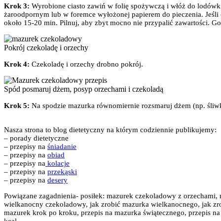
Krok 3:
Wyrobione ciasto zawiń w folię spożywczą i włóż do lodówk
żaroodpornym lub w foremce wyłożonej papierem do pieczenia. Jeśli ci
około 15-20 min. Pilnuj, aby zbyt mocno nie przypalić zawartości. G
Pokrój czekoladę i orzechy
Krok 4:
Czekoladę i orzechy drobno pokrój.
Spód posmaruj dżem, posyp orzechami i czekoladą
Krok 5:
Na spodzie mazurka równomiernie rozsmaruj dżem (np. śliwk
Nasza strona to blog dietetyczny na którym codziennie publikujemy:
– porady dietetyczne
– przepisy na
śniadanie
– przepisy na
obiad
– przepisy na
kolacje
– przepisy na
przekąski
– przepisy na
desery
Powiązane zagadnienia- posiłek: mazurek czekoladowy z orzechami,
wielkanocny czekoladowy, jak zrobić mazurka wielkanocnego, jak zro
mazurek krok po kroku, przepis na mazurka świątecznego, przepis n