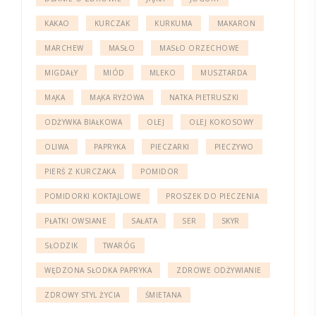
KAKAO
KURCZAK
KURKUMA
MAKARON
MARCHEW
MASŁO
MASŁO ORZECHOWE
MIGDAŁY
MIÓD
MLEKO
MUSZTARDA
MĄKA
MĄKA RYŻOWA
NATKA PIETRUSZKI
ODŻYWKA BIAŁKOWA
OLEJ
OLEJ KOKOSOWY
OLIWA
PAPRYKA
PIECZARKI
PIECZYWO
PIERŚ Z KURCZAKA
POMIDOR
POMIDORKI KOKTAJLOWE
PROSZEK DO PIECZENIA
PŁATKI OWSIANE
SAŁATA
SER
SKYR
SŁODZIK
TWARÓG
WĘDZONA SŁODKA PAPRYKA
ZDROWE ODŻYWIANIE
ZDROWY STYL ŻYCIA
ŚMIETANA