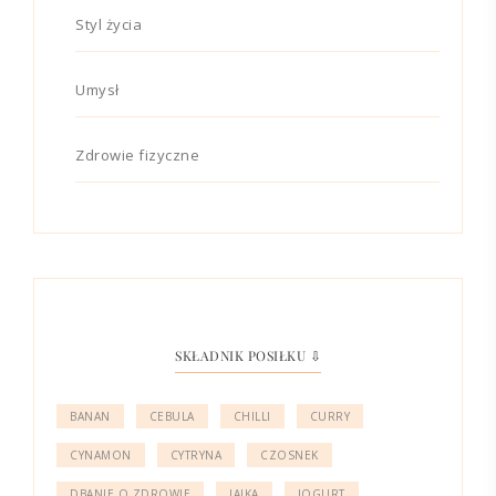
Styl życia
Umysł
Zdrowie fizyczne
SKŁADNIK POSIŁKU ⇩
BANAN
CEBULA
CHILLI
CURRY
CYNAMON
CYTRYNA
CZOSNEK
DBANIE O ZDROWIE
JAJKA
JOGURT