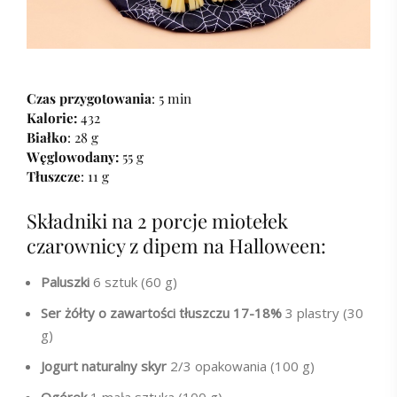
Czas przygotowania
: 5 min
Kalorie:
432
Białko
: 28 g
Węglowodany:
55 g
Tłuszcze
: 11 g
Składniki na 2 porcje miotełek
czarownicy z dipem na Halloween:
Paluszki
6 sztuk (60 g)
Ser żółty o zawartości tłuszczu 17-18%
3 plastry (30
g)
Jogurt naturalny skyr
2/3 opakowania (100 g)
Ogórek
1 mała sztuka (100 g)