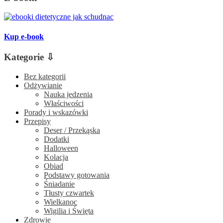
Kup e-book
Kategorie ⇩
Bez kategorii
Odżywianie
Nauka jedzenia
Właściwości
Porady i wskazówki
Przepisy
Deser / Przekąska
Dodatki
Halloween
Kolacja
Obiad
Podstawy gotowania
Śniadanie
Tłusty czwartek
Wielkanoc
Wigilia i Święta
Zdrowie