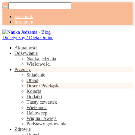
Facebook
Instagram
Aktualności
Odżywianie
Nauka jedzenia
Właściwości
Przepisy
Śniadanie
Obiad
Deser / Przekąska
Kolacja
Dodatki
Tłusty czwartek
Wielkanoc
Halloween
Wigilia i Święta
Podstawy gotowania
Zdrowie
Umysł