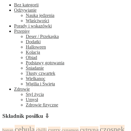
Bez kategorii
Odżywianie
Nauka jedzenia
Właściwości
Porady i wskazówki
Przepisy
Deser / Przekąska
Dodatki
Halloween
Kolacja
Obiad
Podstawy gotowania
Śniadanie
Tłusty czwartek
Wielkanoc
Wigilia i Święta
Zdrowie
Styl życia
Umysł
Zdrowie fizyczne
Składnik posiłku ⇩
cebula
czosnek
cytryna
curry
chilli
cynamon
banan