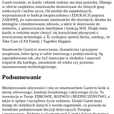
Garett rozumie, że każdy członek rodziny ma inne potrzeby. Dlatego
w ofercie znajdziesz smartwatche dostosowane do różnych grup
wiekowych i stylów życia. Od modeli dla najmłodszych,
wyposażonych w funkcje bezpieczeństwa i EDUKACJI poprzez
ZABAWĘ, po zaawansowane smartwatche dla dorosłych, idealne do
treningów i monitorowania zdrowia, a także te skierowane do
seniorów, z uproszczonym interfejsem i funkcją SOS. Dzięki temu
każdy w rodzinie może cieszyć się korzyściami płynącymi z
nowoczesnej technologii, a Ty zyskujesz spokój ducha, wiedząc, że
Take Care of All Family i Together Happier.
Smartwatche Garett to nowoczesne, dynamiczne i przyjazne
urządzenia, które łączą w sobie innowację z praktycznością. Są
zaprojektowane tak, aby być intuicyjne w obsłudze i stanowić
wsparcie dla każdego, niezależnie od wieku czy poziomu
zaawansowania technologicznego.
Podsumowanie
Monitorowanie aktywności i snu ze smartwatchem Garett to krok w
stronę zdrowszego, bardziej świadomego i aktywnego życia. To
inwestycja w Twoje ZDROWIE, ROZWÓJ i BEZPIECZEŃSTWO, a
także w spójne i szczęśliwe życie rodzinne. Dzięki Garett masz
dostęp do rzetelnych danych o swoim organizmie, co pozwala na
świadome podejmowanie decyzji dotyczących Twojego
samopoczucia. Wybierz swój smartwatch Garett i dołącz do tysięcy