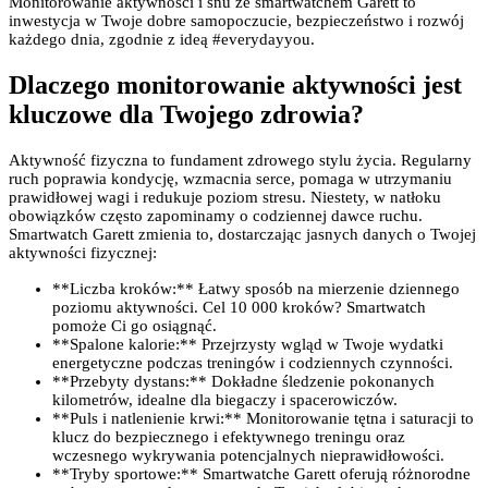
Monitorowanie aktywności i snu ze smartwatchem Garett to
inwestycja w Twoje dobre samopoczucie, bezpieczeństwo i rozwój
każdego dnia, zgodnie z ideą #everydayyou.
Dlaczego monitorowanie aktywności jest
kluczowe dla Twojego zdrowia?
Aktywność fizyczna to fundament zdrowego stylu życia. Regularny
ruch poprawia kondycję, wzmacnia serce, pomaga w utrzymaniu
prawidłowej wagi i redukuje poziom stresu. Niestety, w natłoku
obowiązków często zapominamy o codziennej dawce ruchu.
Smartwatch Garett zmienia to, dostarczając jasnych danych o Twojej
aktywności fizycznej:
**Liczba kroków:** Łatwy sposób na mierzenie dziennego
poziomu aktywności. Cel 10 000 kroków? Smartwatch
pomoże Ci go osiągnąć.
**Spalone kalorie:** Przejrzysty wgląd w Twoje wydatki
energetyczne podczas treningów i codziennych czynności.
**Przebyty dystans:** Dokładne śledzenie pokonanych
kilometrów, idealne dla biegaczy i spacerowiczów.
**Puls i natlenienie krwi:** Monitorowanie tętna i saturacji to
klucz do bezpiecznego i efektywnego treningu oraz
wczesnego wykrywania potencjalnych nieprawidłowości.
**Tryby sportowe:** Smartwatche Garett oferują różnorodne