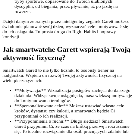
tryby sportowe, dopasowane do Twoich ulubionych
dyscyplin, od biegania, przez pływanie, aż po jazdę na
rowerze.
Dzięki danym zebranych przez inteligentny zegarek Garett możesz
świadomie planować swój dzień, wyznaczać cele i motywować się
do ich osiągania. To prosta droga do Right Habits i poprawy
kondycji.
Jak smartwatche Garett wspierają Twoją
aktywność fizyczną?
Smartwatch Garett to nie tylko licznik, to osobisty trener na
nadgarstku. Wspiera on rozwój Twojej aktywności fizycznej na
wielu płaszczyznach:
**Motywacja:** Wizualizacja postępów zachęca do dalszego
działania. Widząc swoje osiągnięcia, masz większą motywację
do kontynuowania treningów.
**Spersonalizowane cele:** Możesz ustawiać własne cele
kroków, dystansu czy kalorii, a smartwatch będzie Ci
przypominał o ich realizacji.
**Przypomnienia o ruchu:** Długo siedzisz? Smartwatch
Garett przypomni Ci, że czas na krótką przerwę i rozruszanie
się. To idealne rozwiązanie dla osób pracujących zdalnie lub