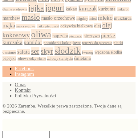
jajka
jogurt
kurczak
kurkuma
kakao
dbanie o zdrowie
makaron
masło
mleko
marchew
masło orzechowe
musztarda
migdały
miód
olej
mąka
olej
odżywka białkowa
mąka ryżowa
natka pietruszki
oliwa
kokosowy
pierś z
papryka
pieczywo
pieczarki
kurczaka
pomidor
pomidorki koktajlowe
proszek do pieczenia
płatki
słodzik
ser
skyr
sałata
wędzona słodka
owsiane
twaróg
papryka
śmietana
zdrowy styl życia
zdrowe odżywianie
Facebook
Instagram
O nas
Kontakt
Polityka Prywatności
© 2026 Zaremba. Wszelkie prawa zastrzeżone. Twoje dane są
bezpieczne.