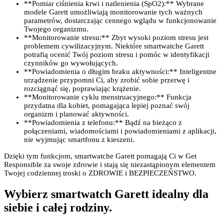
**Pomiar ciśnienia krwi i natlenienia (SpO2):** Wybrane
modele Garett umożliwiają monitorowanie tych ważnych
parametrów, dostarczając cennego wglądu w funkcjonowanie
Twojego organizmu.
**Monitorowanie stresu:** Zbyt wysoki poziom stresu jest
problemem cywilizacyjnym. Niektóre smartwatche Garett
potrafią ocenić Twój poziom stresu i pomóc w identyfikacji
czynników go wywołujących.
**Powiadomienia o długim braku aktywności:** Inteligentne
urządzenie przypomni Ci, aby zrobić sobie przerwę i
rozciągnąć się, poprawiając krążenie.
**Monitorowanie cyklu menstruacyjnego:** Funkcja
przydatna dla kobiet, pomagająca lepiej poznać swój
organizm i planować aktywności.
**Powiadomienia z telefonu:** Bądź na bieżąco z
połączeniami, wiadomościami i powiadomieniami z aplikacji,
nie wyjmując smartfonu z kieszeni.
Dzięki tym funkcjom, smartwatche Garett pomagają Ci w Get
Responsible za swoje zdrowie i stają się niezastąpionym elementem
Twojej codziennej troski o ZDROWIE i BEZPIECZEŃSTWO.
Wybierz smartwatch Garett idealny dla
siebie i całej rodziny.