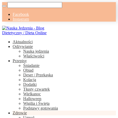
Facebook
Instagram
Aktualności
Odżywianie
Nauka jedzenia
Właściwości
Przepisy
Śniadanie
Obiad
Deser / Przekąska
Kolacja
Dodatki
Tłusty czwartek
Wielkanoc
Halloween
Wigilia i Święta
Podstawy gotowania
Zdrowie
Umysł