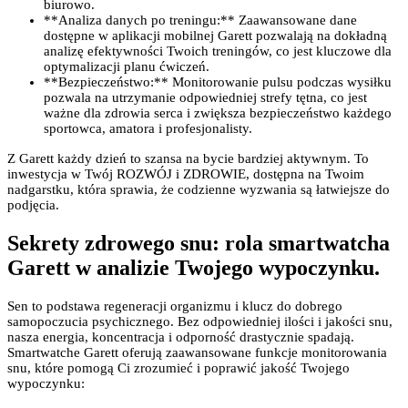
biurowo.
**Analiza danych po treningu:** Zaawansowane dane
dostępne w aplikacji mobilnej Garett pozwalają na dokładną
analizę efektywności Twoich treningów, co jest kluczowe dla
optymalizacji planu ćwiczeń.
**Bezpieczeństwo:** Monitorowanie pulsu podczas wysiłku
pozwala na utrzymanie odpowiedniej strefy tętna, co jest
ważne dla zdrowia serca i zwiększa bezpieczeństwo każdego
sportowca, amatora i profesjonalisty.
Z Garett każdy dzień to szansa na bycie bardziej aktywnym. To
inwestycja w Twój ROZWÓJ i ZDROWIE, dostępna na Twoim
nadgarstku, która sprawia, że codzienne wyzwania są łatwiejsze do
podjęcia.
Sekrety zdrowego snu: rola smartwatcha
Garett w analizie Twojego wypoczynku.
Sen to podstawa regeneracji organizmu i klucz do dobrego
samopoczucia psychicznego. Bez odpowiedniej ilości i jakości snu,
nasza energia, koncentracja i odporność drastycznie spadają.
Smartwatche Garett oferują zaawansowane funkcje monitorowania
snu, które pomogą Ci zrozumieć i poprawić jakość Twojego
wypoczynku: