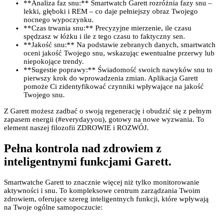
**Analiza faz snu:** Smartwatch Garett rozróżnia fazy snu –
lekki, głęboki i REM – co daje pełniejszy obraz Twojego
nocnego wypoczynku.
**Czas trwania snu:** Precyzyjne mierzenie, ile czasu
spędzasz w łóżku i ile z tego czasu to faktyczny sen.
**Jakość snu:** Na podstawie zebranych danych, smartwatch
oceni jakość Twojego snu, wskazując ewentualne przerwy lub
niepokojące trendy.
**Sugestie poprawy:** Świadomość swoich nawyków snu to
pierwszy krok do wprowadzenia zmian. Aplikacja Garett
pomoże Ci zidentyfikować czynniki wpływające na jakość
Twojego snu.
Z Garett możesz zadbać o swoją regenerację i obudzić się z pełnym
zapasem energii (#everydayyou), gotowy na nowe wyzwania. To
element naszej filozofii ZDROWIE i ROZWÓJ.
Pełna kontrola nad zdrowiem z
inteligentnymi funkcjami Garett.
Smartwatche Garett to znacznie więcej niż tylko monitorowanie
aktywności i snu. To kompleksowe centrum zarządzania Twoim
zdrowiem, oferujące szereg inteligentnych funkcji, które wpływają
na Twoje ogólne samopoczucie: