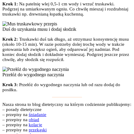
Krok 1:
Na patelnię wlej 0,5-1 cm wody i wrzuć truskawki.
Podgrzej na umiarkowanym ogniu. Co chwilę mieszaj i rozdrabniaj
truskawki np. drewnianą łopatką kuchenną.
Duś do uzyskania musu i dodaj słodzik
Krok 2:
Truskawki duś tak długo, aż otrzymasz konsystencję musu
(około 10-15 min). W razie potrzeby dolej trochę wody w trakcie
gotowania lub zwiększ ogień, aby odparować jej nadmiar. Pod
koniec dodaj słodzik i dokładnie wymieszaj. Podgrzej jeszcze przez
chwilę, aby słodzik się rozpuścił.
Przełóż do wygodnego naczynia
Krok 3:
Przełóż do wygodnego naczynia lub od razu dodaj do
posiłku.
Nasza strona to blog dietetyczny na którym codziennie publikujemy:
– porady dietetyczne
– przepisy na
śniadanie
– przepisy na
obiad
– przepisy na
kolacje
– przepisy na
przekąski