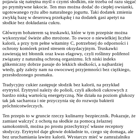
pojawia się natrętna myśl o czymś słodkim, nie trzeba od razu sięgać
po prymitywne łakocie. Ten mus można dodać do ciepłej owsianki,
ugotowanego ryżu albo naturalnego jogurtu. Taki dodatek zmienia
zwykłą bazę w deserową przekąskę i na dodatek gasi apetyt na
słodkie bez dokładania cukru.
Głównym bohaterem są truskawki, które w tym przepisie można
wykorzystać świeże albo mrożone. To owoce o niewielkiej liczbie
kalorii, a przy tym pełne witaminy C, potrzebnej do odporności i
ochrony komórek przed stresem oksydacyjnym. Truskawki
zawierają też błonnik oraz kwas elagowy, czyli roślinny polifenol
związany z naturalną ochroną organizmu. Ich niski indeks
glikemiczny dobrze pasuje do lekkich słodkości, a najbardziej
wtedy, gdy zależy nam na owocowej przyjemności bez ciężkiego,
przesłodzonego posmaku.
Tradycyjny cukier zastępuje słodzik bez kalorii, na przykład
erytrytol. Erytrytol należy do polioli, czyli alkoholi cukrowych z
bardzo niską wartością energetyczną. Nie działa na poziom glukozy
tak jak sacharoza i nie przyczynia się do rozwoju bakterii
próchnicotwórczych.
Ten przepis to w gruncie rzeczy kulinarny bezpiecznik. Pokazuje, że
zamiast walczyć z ochotą na słodkie za pomocą żelaznej
samokontroli, można po prostu przechytrzyć własne receptory
słodyczy. Erytrytol daje głowie dokładnie to, czego się domaga, ale
bez uruchamiania lawiny kalorii. Wystarczy mieć w zamrażalniku