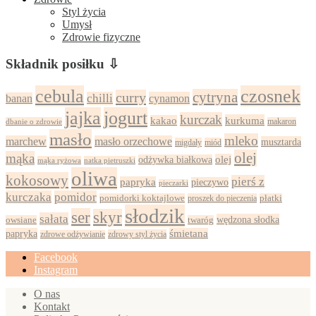
Styl życia
Umysł
Zdrowie fizyczne
Składnik posiłku ⇩
cebula
czosnek
cytryna
curry
chilli
cynamon
banan
jajka
jogurt
kurczak
kurkuma
kakao
dbanie o zdrowie
makaron
masło
mleko
marchew
masło orzechowe
musztarda
migdały
miód
olej
mąka
olej
odżywka białkowa
mąka ryżowa
natka pietruszki
oliwa
kokosowy
pierś z
papryka
pieczywo
pieczarki
kurczaka
pomidor
pomidorki koktajlowe
proszek do pieczenia
płatki
słodzik
ser
skyr
sałata
wędzona słodka
owsiane
twaróg
papryka
śmietana
zdrowy styl życia
zdrowe odżywianie
Facebook
Instagram
O nas
Kontakt