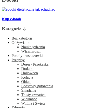
E-booki
Kup e-book
Kategorie ⇩
Bez kategorii
Odżywianie
Nauka jedzenia
Właściwości
Porady i wskazówki
Przepisy
Deser / Przekąska
Dodatki
Halloween
Kolacja
Obiad
Podstawy gotowania
Śniadanie
Tłusty czwartek
Wielkanoc
Wigilia i Święta
Zdrowie