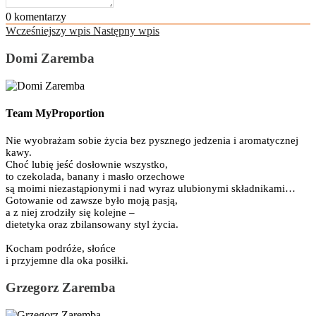
0
komentarzy
Wcześniejszy wpis
Następny wpis
Domi Zaremba
Team MyProportion
Nie wyobrażam sobie życia bez pysznego jedzenia i aromatycznej
kawy.
Choć lubię jeść dosłownie wszystko,
to czekolada, banany i masło orzechowe
są moimi niezastąpionymi i nad wyraz ulubionymi składnikami…
Gotowanie od zawsze było moją pasją,
a z niej zrodziły się kolejne –
dietetyka oraz zbilansowany styl życia.
Kocham podróże, słońce
i przyjemne dla oka posiłki.
Grzegorz Zaremba