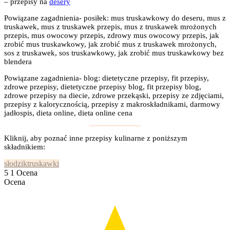
– przepisy na
desery
Powiązane zagadnienia- posiłek: mus truskawkowy do deseru, mus z
truskawek, mus z truskawek przepis, mus z truskawek mrożonych
przepis, mus owocowy przepis, zdrowy mus owocowy przepis, jak
zrobić mus truskawkowy, jak zrobić mus z truskawek mrożonych,
sos z truskawek, sos truskawkowy, jak zrobić mus truskawkowy bez
blendera
Powiązane zagadnienia- blog: dietetyczne przepisy, fit przepisy,
zdrowe przepisy, dietetyczne przepisy blog, fit przepisy blog,
zdrowe przepisy na diecie, zdrowe przekąski, przepisy ze zdjęciami,
przepisy z kalorycznością, przepisy z makroskładnikami, darmowy
jadłospis, dieta online, dieta online cena
Kliknij, aby poznać inne przepisy kulinarne z poniższym
składnikiem:
słodzik
truskawki
5
1
Ocena
Ocena