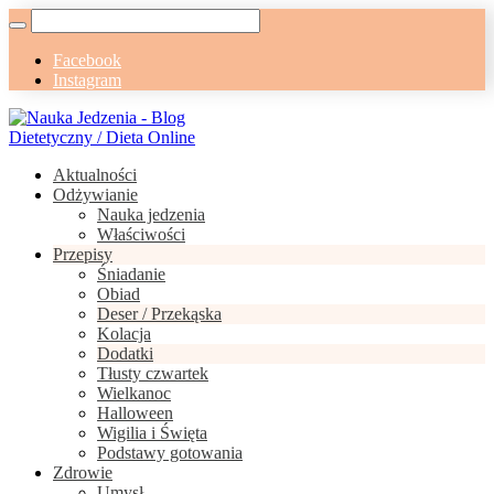
Facebook
Instagram
Aktualności
Odżywianie
Nauka jedzenia
Właściwości
Przepisy
Śniadanie
Obiad
Deser / Przekąska
Kolacja
Dodatki
Tłusty czwartek
Wielkanoc
Halloween
Wigilia i Święta
Podstawy gotowania
Zdrowie
Umysł