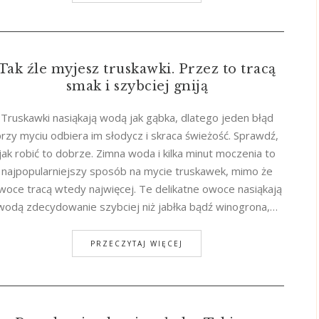
Tak źle myjesz truskawki. Przez to tracą
smak i szybciej gniją
Truskawki nasiąkają wodą jak gąbka, dlatego jeden błąd
przy myciu odbiera im słodycz i skraca świeżość. Sprawdź,
jak robić to dobrze. Zimna woda i kilka minut moczenia to
najpopularniejszy sposób na mycie truskawek, mimo że
woce tracą wtedy najwięcej. Te delikatne owoce nasiąkają
wodą zdecydowanie szybciej niż jabłka bądź winogrona,…
PRZECZYTAJ WIĘCEJ