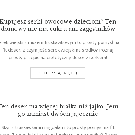
Kupujesz serki owocowe dzieciom? Ten
domowy nie ma cukru ani zagęstników
erek wiejski z musem truskawkowym to prosty pomysł na
fit deser. Z czym jeść serek wiejski na słodko? Poznaj
prosty przepis na dietetyczny deser z serkiem!
PRZECZYTAJ WIĘCEJ
Ten deser ma więcej białka niż jajko. Jem
go zamiast dwóch jajecznic
Skyr z truskawkami i migdałami to prosty pomysł na fit
eser. Z czym jeść jogurt naturalny skyr na słodko? Poznaj