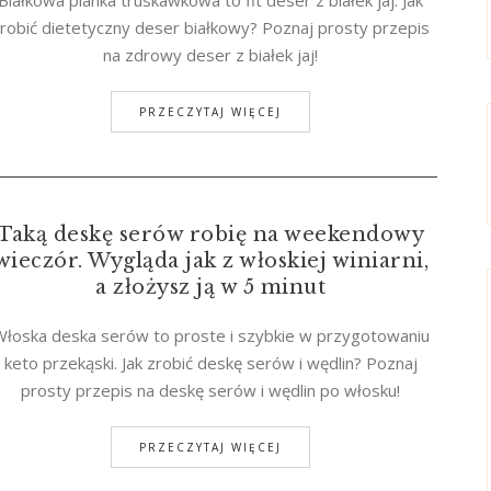
Białkowa pianka truskawkowa to fit deser z białek jaj. Jak
robić dietetyczny deser białkowy? Poznaj prosty przepis
na zdrowy deser z białek jaj!
PRZECZYTAJ WIĘCEJ
Taką deskę serów robię na weekendowy
wieczór. Wygląda jak z włoskiej winiarni,
a złożysz ją w 5 minut
Włoska deska serów to proste i szybkie w przygotowaniu
keto przekąski. Jak zrobić deskę serów i wędlin? Poznaj
prosty przepis na deskę serów i wędlin po włosku!
PRZECZYTAJ WIĘCEJ