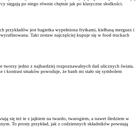
cy sięgają po niego równie chętnie jak po klasyczne słodkości.
ch przykładów jest bagietka wypełniona frytkami, kiełbasą merguez i
 wyrafinowana. Taki zestaw najczęściej kupuje się w food truckach
re tworzy jedno z najbardziej rozpoznawalnych dań ulicznych świata.
rze i kontrast smaków powoduje, że banh mi stało się symbolem
ją się też te z jajkiem na twardo, twarogiem, a nawet śledziem w
stnym. To prosty przykład, jak z codziennych składników powstają