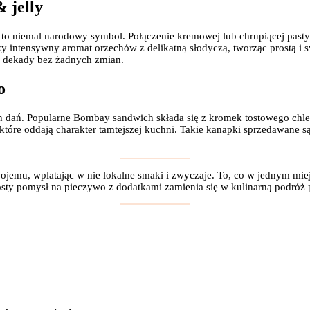
 jelly
 niemal narodowy symbol. Połączenie kremowej lub chrupiącej past
 intensywny aromat orzechów z delikatną słodyczą, tworząc prostą i sy
 dekady bez żadnych zmian.
o
h dań. Popularne Bombay sandwich składa się z kromek tostowego chl
 które oddają charakter tamtejszej kuchni. Takie kanapki sprzedawane s
wojemu, wplatając w nie lokalne smaki i zwyczaje. To, co w jednym mie
osty pomysł na pieczywo z dodatkami zamienia się w kulinarną podróż p