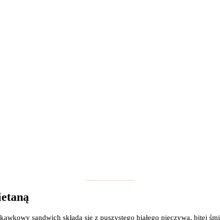
ietaną
uskawkowy sandwich składa się z puszystego białego pieczywa, bitej śm