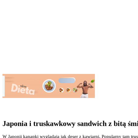
Japonia i truskawkowy sandwich z bitą śm
W Japonii kanapki wyglądają jak deser z kawiarni. Popularny tam tr