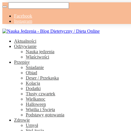
Facebook
Instagram
Aktualności
Odżywianie
Nauka jedzenia
Właściwości
Przepisy
Śniadanie
Obiad
Deser / Przekąska
Kolacja
Dodatki
Tłusty czwartek
Wielkanoc
Halloween
Wigilia i Święta
Podstawy gotowania
Zdrowie
Umysł
Styl życia