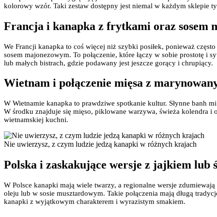
kolorowy wzór. Taki zestaw dostępny jest niemal w każdym sklepie ty
Francja i kanapka z frytkami oraz sose
We Francji kanapka to coś więcej niż szybki posiłek, ponieważ częst
sosem majonezowym. To połączenie, które łączy w sobie prostotę i syt
lub małych bistrach, gdzie podawany jest jeszcze gorący i chrupiący.
Wietnam i połączenie mięsa z marynowa
W Wietnamie kanapka to prawdziwe spotkanie kultur. Słynne banh mi p
W środku znajduje się mięso, piklowane warzywa, świeża kolendra i o
wietnamskiej kuchni.
Nie uwierzysz, z czym ludzie jedzą kanapki w różnych krajach
Polska i zaskakujące wersje z jajkiem lub 
W Polsce kanapki mają wiele twarzy, a regionalne wersje zdumiewają 
oleju lub w sosie musztardowym. Takie połączenia mają długą tradycj
kanapki z wyjątkowym charakterem i wyrazistym smakiem.