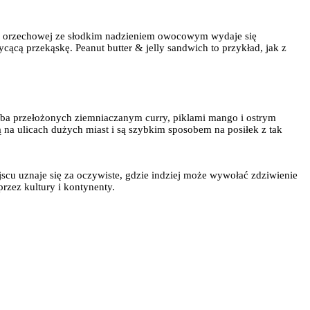
y orzechowej ze słodkim nadzieniem owocowym wydaje się
cącą przekąskę. Peanut butter & jelly sandwich to przykład, jak z
eba przełożonych ziemniaczanym curry, piklami mango i ostrym
ą na ulicach dużych miast i są szybkim sposobem na posiłek z tak
jscu uznaje się za oczywiste, gdzie indziej może wywołać zdziwienie
rzez kultury i kontynenty.