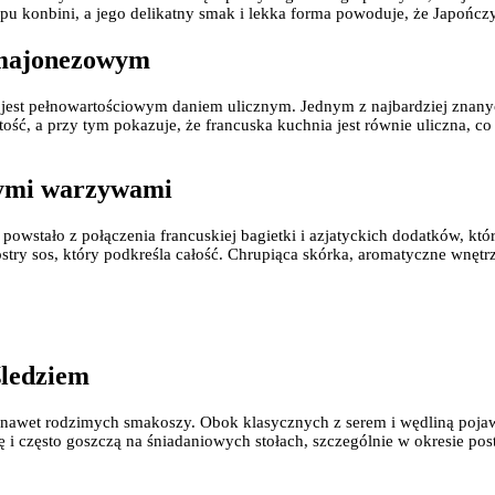
pu konbini, a jego delikatny smak i lekka forma powoduje, że Japończy
m majonezowym
o jest pełnowartościowym daniem ulicznym. Jednym z najbardziej znany
ość, a przy tym pokazuje, że francuska kuchnia jest równie uliczna, co
nymi warzywami
owstało z połączenia francuskiej bagietki i azjatyckich dodatków, któ
stry sos, który podkreśla całość. Chrupiąca skórka, aromatyczne wnęt
śledziem
nawet rodzimych smakoszy. Obok klasycznych z serem i wędliną pojawia
ę i często goszczą na śniadaniowych stołach, szczególnie w okresie po