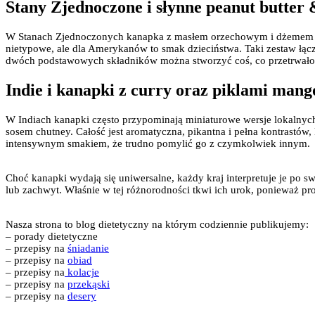
Stany Zjednoczone i słynne peanut butter &
W Stanach Zjednoczonych kanapka z masłem orzechowym i dżemem to
nietypowe, ale dla Amerykanów to smak dzieciństwa. Taki zestaw łączy
dwóch podstawowych składników można stworzyć coś, co przetrwało
Indie i kanapki z curry oraz piklami mang
W Indiach kanapki często przypominają miniaturowe wersje lokalnyc
sosem chutney. Całość jest aromatyczna, pikantna i pełna kontrastów,
intensywnym smakiem, że trudno pomylić go z czymkolwiek innym.
Choć kanapki wydają się uniwersalne, każdy kraj interpretuje je po s
lub zachwyt. Właśnie w tej różnorodności tkwi ich urok, ponieważ pr
Nasza strona to blog dietetyczny na którym codziennie publikujemy:
– porady dietetyczne
– przepisy na
śniadanie
– przepisy na
obiad
– przepisy na
kolacje
– przepisy na
przekąski
– przepisy na
desery