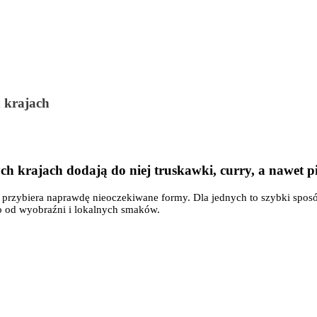
h krajach
ych krajach dodają do niej truskawki, curry, a nawet 
rzybiera naprawdę nieoczekiwane formy. Dla jednych to szybki sposób 
ko od wyobraźni i lokalnych smaków.