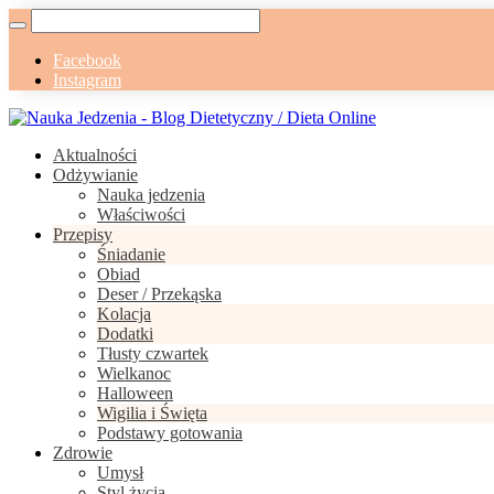
Facebook
Instagram
Aktualności
Odżywianie
Nauka jedzenia
Właściwości
Przepisy
Śniadanie
Obiad
Deser / Przekąska
Kolacja
Dodatki
Tłusty czwartek
Wielkanoc
Halloween
Wigilia i Święta
Podstawy gotowania
Zdrowie
Umysł
Styl życia