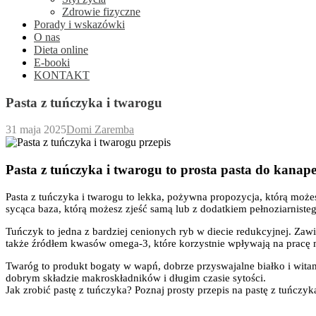
Zdrowie fizyczne
Porady i wskazówki
O nas
Dieta online
E-booki
KONTAKT
Pasta z tuńczyka i twarogu
31 maja 2025
Domi Zaremba
Pasta z tuńczyka i twarogu to prosta pasta do kanape
Pasta z tuńczyka i twarogu to lekka, pożywna propozycja, którą możes
sycąca baza, którą możesz zjeść samą lub z dodatkiem pełnoziarnist
Tuńczyk to jedna z bardziej cenionych ryb w diecie redukcyjnej. Zawier
także źródłem kwasów omega-3, które korzystnie wpływają na pracę 
Twaróg to produkt bogaty w wapń, dobrze przyswajalne białko i wita
dobrym składzie makroskładników i długim czasie sytości.
Jak zrobić pastę z tuńczyka? Poznaj prosty przepis na pastę z tuńczyk