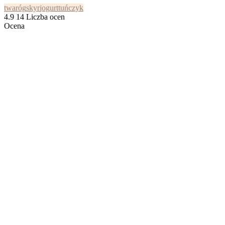
twaróg
skyr
jogurt
tuńczyk
4.9
14
Liczba ocen
Ocena