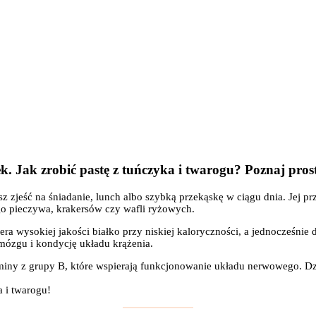
k. Jak zrobić pastę z tuńczyka i twarogu? Poznaj prost
z zjeść na śniadanie, lunch albo szybką przekąskę w ciągu dnia. Jej p
ego pieczywa, krakersów czy wafli ryżowych.
a wysokiej jakości białko przy niskiej kaloryczności, a jednocześnie do
mózgu i kondycję układu krążenia.
miny z grupy B, które wspierają funkcjonowanie układu nerwowego. Dz
a i twarogu!