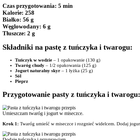
Czas przygotowania
: 5 min
Kalorie:
258
Białko
: 56 g
Węglowodany:
6 g
Tłuszcze
: 2 g
Składniki na pastę z tuńczyka i twarogu:
Tuńczyk w wodzie
– 1 opakowanie (130 g)
Twaróg chudy
– 1/2 opakowania (125 g)
Jogurt naturalny skyr
– 1 łyżka (25 g)
Sól
Pieprz
Przygotowanie pasty z tuńczyka i twarogu
Umieszczam twaróg i jogurt w miseczce.
Krok 1:
Twaróg umieść w miseczce i rozgnieć widelcem. Dodaj jogur
Dodaję tuńczyka i przyprawiam.