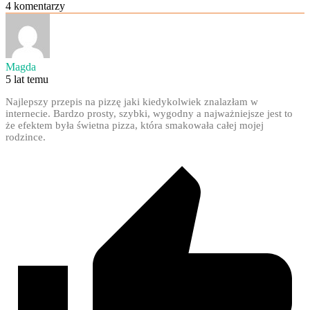
4
komentarzy
Magda
5 lat temu
Najlepszy przepis na pizzę jaki kiedykolwiek znalazłam w
internecie. Bardzo prosty, szybki, wygodny a najważniejsze jest to
że efektem była świetna pizza, która smakowała całej mojej
rodzince.