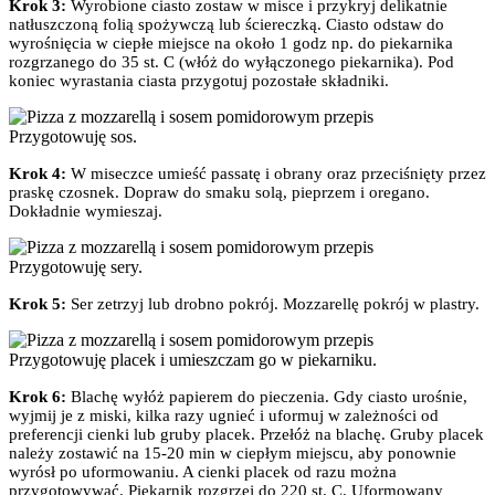
Krok 3:
Wyrobione ciasto zostaw w misce i przykryj delikatnie
natłuszczoną folią spożywczą lub ściereczką. Ciasto odstaw do
wyrośnięcia w ciepłe miejsce na około 1 godz np. do piekarnika
rozgrzanego do 35 st. C (włóż do wyłączonego piekarnika). Pod
koniec wyrastania ciasta przygotuj pozostałe składniki.
Przygotowuję sos.
Krok 4:
W miseczce umieść passatę i obrany oraz przeciśnięty przez
praskę czosnek. Dopraw do smaku solą, pieprzem i oregano.
Dokładnie wymieszaj.
Przygotowuję sery.
Krok 5:
Ser zetrzyj lub drobno pokrój. Mozzarellę pokrój w plastry.
Przygotowuję placek i umieszczam go w piekarniku.
Krok 6:
Blachę wyłóż papierem do pieczenia. Gdy ciasto urośnie,
wyjmij je z miski, kilka razy ugnieć i uformuj w zależności od
preferencji cienki lub gruby placek. Przełóż na blachę. Gruby placek
należy zostawić na 15-20 min w ciepłym miejscu, aby ponownie
wyrósł po uformowaniu. A cienki placek od razu można
przygotowywać. Piekarnik rozgrzej do 220 st. C. Uformowany