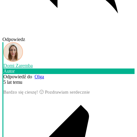
Odpowiedz
Domi Zaremba
Autor
Odpowiedź do
Olga
5 lat temu
Bardzo się cieszę! 🙂 Pozdrawiam serdecznie