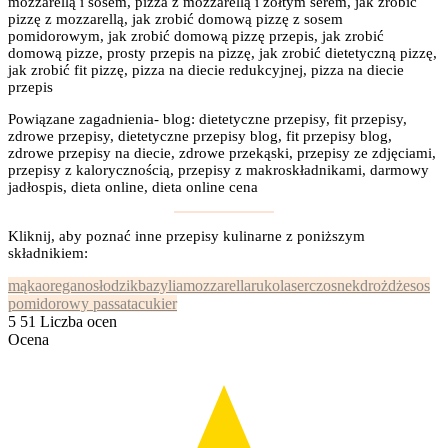
mozzarellą i sosem, pizza z mozzarellą i żółtym serem, jak zrobić
pizzę z mozzarellą, jak zrobić domową pizzę z sosem
pomidorowym, jak zrobić domową pizzę przepis, jak zrobić
domową pizze, prosty przepis na pizzę, jak zrobić dietetyczną pizzę,
jak zrobić fit pizzę, pizza na diecie redukcyjnej, pizza na diecie
przepis
Powiązane zagadnienia- blog: dietetyczne przepisy, fit przepisy,
zdrowe przepisy, dietetyczne przepisy blog, fit przepisy blog,
zdrowe przepisy na diecie, zdrowe przekąski, przepisy ze zdjęciami,
przepisy z kalorycznością, przepisy z makroskładnikami, darmowy
jadłospis, dieta online, dieta online cena
Kliknij, aby poznać inne przepisy kulinarne z poniższym
składnikiem:
mąka
oregano
słodzik
bazylia
mozzarella
rukola
ser
czosnek
drożdże
sos
pomidorowy passata
cukier
5
51
Liczba ocen
Ocena