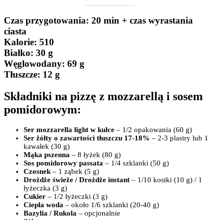
Czas przygotowania
: 20 min + czas wyrastania
ciasta
Kalorie:
510
Białko
: 30 g
Węglowodany:
69 g
Tłuszcze
: 12 g
Składniki na pizzę z mozzarellą i sosem
pomidorowym:
Ser mozzarella light w kulce
– 1/2 opakowania (60 g)
Ser żółty
o zawartości tłuszczu 17-18%
– 2-3 plastry lub 1
kawałek (30 g)
Mąka pszenna
– 8 łyżek (80 g)
Sos pomidorowy passata
– 1/4 szklanki (50 g)
Czosnek
– 1 ząbek (5 g)
Drożdże
świeże / Drożdże instant
– 1/10 kostki (10 g) / 1
łyżeczka (3 g)
Cukier
– 1/2 łyżeczki (3 g)
Ciepła woda
– około 1/6 szklanki (20-40 g)
Bazylia / Rukola
– opcjonalnie