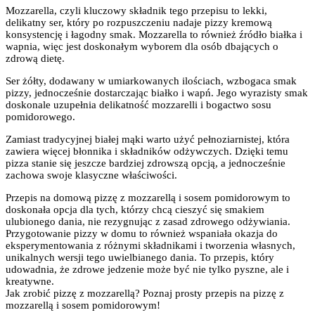
Mozzarella, czyli kluczowy składnik tego przepisu to lekki,
delikatny ser, który po rozpuszczeniu nadaje pizzy kremową
konsystencję i łagodny smak. Mozzarella to również źródło białka i
wapnia, więc jest doskonałym wyborem dla osób dbających o
zdrową dietę.
Ser żółty, dodawany w umiarkowanych ilościach, wzbogaca smak
pizzy, jednocześnie dostarczając białko i wapń. Jego wyrazisty smak
doskonale uzupełnia delikatność mozzarelli i bogactwo sosu
pomidorowego.
Zamiast tradycyjnej białej mąki warto użyć pełnoziarnistej, która
zawiera więcej błonnika i składników odżywczych. Dzięki temu
pizza stanie się jeszcze bardziej zdrowszą opcją, a jednocześnie
zachowa swoje klasyczne właściwości.
Przepis na domową pizzę z mozzarellą i sosem pomidorowym to
doskonała opcja dla tych, którzy chcą cieszyć się smakiem
ulubionego dania, nie rezygnując z zasad zdrowego odżywiania.
Przygotowanie pizzy w domu to również wspaniała okazja do
eksperymentowania z różnymi składnikami i tworzenia własnych,
unikalnych wersji tego uwielbianego dania. To przepis, który
udowadnia, że zdrowe jedzenie może być nie tylko pyszne, ale i
kreatywne.
Jak zrobić pizzę z mozzarellą? Poznaj prosty przepis na pizzę z
mozzarellą i sosem pomidorowym!