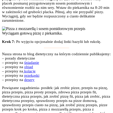
placek posmaruj przygotowanym sosem pomidorowym i
równomiernie rozłóż na nim sery. Wstaw do piekarnika na 8-20 min
w zależności od grubości placka. Pilnuj, aby nie przypalić pizzy.
Wyciągnij, gdy ser będzie rozpuszczony a ciasto delikatnie
zarumienione.
Wyciągam gotową pizzę z piekarnika.
Krok 7:
Po wyjęciu opcjonalnie dodaj listki bazylii lub rukolę.
Nasza strona to blog dietetyczny na którym codziennie publikujemy:
– porady dietetyczne
– przepisy na
śniadanie
– przepisy na
obiad
– przepisy na
kolacje
– przepisy na
przekąski
– przepisy na
desery
Powiązane zagadnienia- posiłek: jak zrobic pizze, przepis na pizzę,
pizza przepis, pizza prosty przepis, zdrowa pizza przepis fit,
dietetyczna pizza przepis, jak zrobić pizzę fit, pizza jak zrobic, pizza
dietetyczna przepisy, sprawdzony przepis na pizze domową,
sprawdzony przepis ciasto na pizzę, jak zrobić pizzę przepis, pizze
przepis krok po kroku, pizza z mozzarellą przepis, pizza z