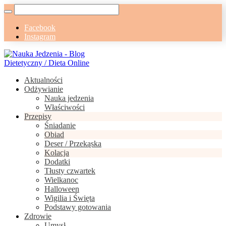
Facebook
Instagram
Aktualności
Odżywianie
Nauka jedzenia
Właściwości
Przepisy
Śniadanie
Obiad
Deser / Przekąska
Kolacja
Dodatki
Tłusty czwartek
Wielkanoc
Halloween
Wigilia i Święta
Podstawy gotowania
Zdrowie
Umysł