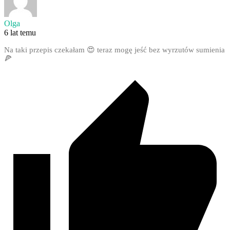
Olga
6 lat temu
Na taki przepis czekałam 😍 teraz mogę jeść bez wyrzutów sumienia
🍕