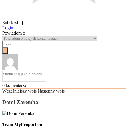
Subskrybuj
Login
Powiadom o
0
komentarzy
Wcześniejszy wpis
Następny wpis
Domi Zaremba
Team MyProportion