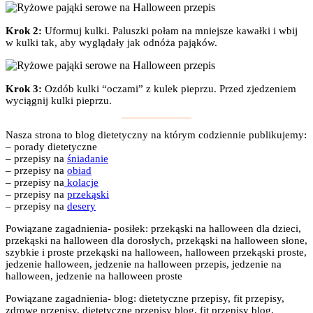
Krok 2:
Uformuj kulki. Paluszki połam na mniejsze kawałki i wbij
w kulki tak, aby wyglądały jak odnóża pająków.
Krok 3:
Ozdób kulki “oczami” z kulek pieprzu. Przed zjedzeniem
wyciągnij kulki pieprzu.
Nasza strona to blog dietetyczny na którym codziennie publikujemy:
– porady dietetyczne
– przepisy na
śniadanie
– przepisy na
obiad
– przepisy na
kolacje
– przepisy na
przekąski
– przepisy na
desery
Powiązane zagadnienia- posiłek: przekąski na halloween dla dzieci,
przekąski na halloween dla dorosłych, przekąski na halloween słone,
szybkie i proste przekąski na halloween, halloween przekąski proste,
jedzenie halloween, jedzenie na halloween przepis, jedzenie na
halloween, jedzenie na halloween proste
Powiązane zagadnienia- blog: dietetyczne przepisy, fit przepisy,
zdrowe przepisy, dietetyczne przepisy blog, fit przepisy blog,