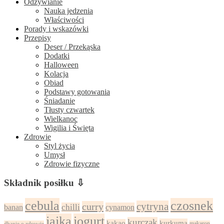
Odżywianie
Nauka jedzenia
Właściwości
Porady i wskazówki
Przepisy
Deser / Przekąska
Dodatki
Halloween
Kolacja
Obiad
Podstawy gotowania
Śniadanie
Tłusty czwartek
Wielkanoc
Wigilia i Święta
Zdrowie
Styl życia
Umysł
Zdrowie fizyczne
Składnik posiłku ⇩
cebula
czosnek
cytryna
curry
chilli
cynamon
banan
jajka
jogurt
kurczak
kurkuma
kakao
dbanie o zdrowie
makaron