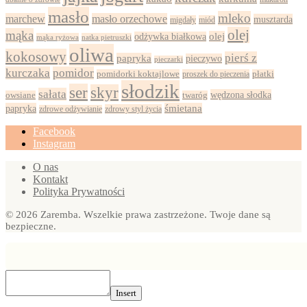
masło
mleko
marchew
masło orzechowe
musztarda
migdały
miód
olej
mąka
olej
odżywka białkowa
mąka ryżowa
natka pietruszki
oliwa
kokosowy
pierś z
papryka
pieczywo
pieczarki
kurczaka
pomidor
pomidorki koktajlowe
proszek do pieczenia
płatki
słodzik
ser
skyr
sałata
wędzona słodka
owsiane
twaróg
papryka
śmietana
zdrowy styl życia
zdrowe odżywianie
Facebook
Instagram
O nas
Kontakt
Polityka Prywatności
© 2026 Zaremba. Wszelkie prawa zastrzeżone. Twoje dane są
bezpieczne.
Insert