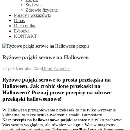
Styl życia
Zdrowie fizyczne
Porady i wskazówki
O nas
Dieta online
E-booki
KONTAKT
Ryżowe pająki serowe na Halloween
27 października 2023
Domi Zaremba
Ryżowe pająki serowe to prosta przekąska na
Halloween. Jak zrobić słone przekąski na
Halloween? Poznaj proste przepisy na zdrowe
przekąski halloweenowe!
W Halloween przygotowanie przekąsek to nie tylko wyzwanie
kulinarne, to także sztuka tworzenia smaku i atmosfery…
Nasz
przepis na halloweenowe pająki serowe
nie tylko zachwyci
Was swoim wyglądem, ale również wciągnie Was w magiczny
nastrój tej straszliwej nocy. Połączenie
wafli ryżowych,
kremowego