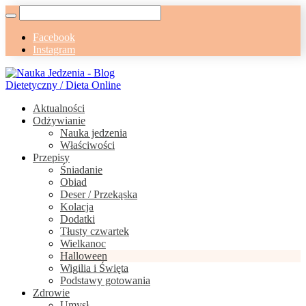
Facebook
Instagram
Aktualności
Odżywianie
Nauka jedzenia
Właściwości
Przepisy
Śniadanie
Obiad
Deser / Przekąska
Kolacja
Dodatki
Tłusty czwartek
Wielkanoc
Halloween
Wigilia i Święta
Podstawy gotowania
Zdrowie
Umysł