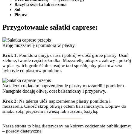
Bazylia świeża lub suszona
Sól
Pieprz
Przygotowanie sałatki caprese:
Kroję mozzarellę i pomidora w plastry.
Krok 1:
Pomidora umyj, osusz i pokrój w dość grube plastry. Usuń
zielone, twarde części z środka. Mozzarellę odsącz z zalewy i pokrój
w plastry. Ich grubość dostosuj w taki sposób, aby plastrów sera
było tyle co plastrów pomidora.
Na talerzu układam naprzemiennie plastry mozzarelli i pomidora.
Następnie dodaję oliwę, ocet balsamiczny i przyprawy.
Krok 2:
Na talerzu ułóż naprzemienne plastry pomidora i
mozzarelli. Całość skrop oliwą i octem balsamicznym. Dopraw do
smaku solą, pieprzem i świeżą lub suszoną bazylią.
Nasza strona to blog dietetyczny na którym codziennie publikujemy:
– porady dietetyczne