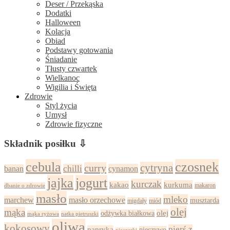
Deser / Przekąska
Dodatki
Halloween
Kolacja
Obiad
Podstawy gotowania
Śniadanie
Tłusty czwartek
Wielkanoc
Wigilia i Święta
Zdrowie
Styl życia
Umysł
Zdrowie fizyczne
Składnik posiłku ⇩
cebula
czosnek
cytryna
curry
chilli
cynamon
banan
jajka
jogurt
kurczak
kurkuma
kakao
dbanie o zdrowie
makaron
masło
mleko
marchew
masło orzechowe
musztarda
migdały
miód
olej
mąka
olej
odżywka białkowa
mąka ryżowa
natka pietruszki
oliwa
kokosowy
pierś z
papryka
pieczywo