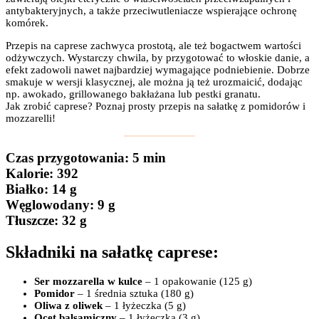
antybakteryjnych, a także przeciwutleniacze wspierające ochronę
komórek.
Przepis na caprese zachwyca prostotą, ale też bogactwem wartości
odżywczych. Wystarczy chwila, by przygotować to włoskie danie, a
efekt zadowoli nawet najbardziej wymagające podniebienie. Dobrze
smakuje w wersji klasycznej, ale można ją też urozmaicić, dodając
np. awokado, grillowanego bakłażana lub pestki granatu.
Jak zrobić caprese? Poznaj prosty przepis na sałatkę z pomidorów i
mozzarelli!
Czas przygotowania
: 5 min
Kalorie:
392
Białko
: 14 g
Węglowodany:
9 g
Tłuszcze
: 32 g
Składniki na sałatkę caprese:
Ser mozzarella w kulce
– 1 opakowanie (125 g)
Pomidor
– 1 średnia sztuka (180 g)
Oliwa z oliwek
– 1 łyżeczka (5 g)
Ocet balsamiczny
– 1 łyżeczka (3 g)