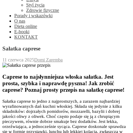
Styl życia
Zdrowie fizyczne
Porady i wskazówki
O nas
Dieta online
E-booki
KONTAKT
Sałatka caprese
11 czerwca 2025
Domi Zaremba
Caprese to najsłynniejsza włoska sałatka. Jest
prosta, szybka i naprawdę pyszna! Jak zrobić
caprese? Poznaj prosty przepis na sałatkę caprese!
Sałatka caprese to jedno z najprostszych, a zarazem najbardziej
wyrafinowanych dań kuchni włoskiej. Składa się jedynie z kilku
składników: dojrzałych pomidorów, mozzarelli, bazylii i dobrej
jakości oliwy z oliwek. Choć często podaje się ją z chrupiącym
pieczywem, równie dobrze smakuje bez dodatków. Jest lekka,
orzeźwiająca, a jednocześnie sycąca. Caprese doskonale sprawdza
się w formie przystawki, lunchu lub lekkiej kolacja, zwłaszcza w