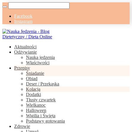
Facebook
Instagram
Aktualności
Odżywianie
Nauka jedzenia
Właściwości
Przepisy
Śniadanie
Obiad
Deser / Przekąska
Kolacja
Dodatki
Tłusty czwartek
Wielkanoc
Halloween
Wigilia i Święta
Podstawy gotowania
Zdrowie
Umysł