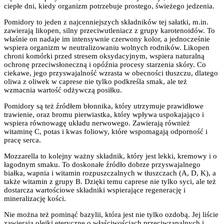
ciepłe dni, kiedy organizm potrzebuje prostego, świeżego jedzenia.
Pomidory to jeden z najcenniejszych składników tej sałatki, m.in.
zawierają likopen, silny przeciwutleniacz z grupy karotenoidów. To
właśnie on nadaje im intensywnie czerwony kolor, a jednocześnie
wspiera organizm w neutralizowaniu wolnych rodników. Likopen
chroni komórki przed stresem oksydacyjnym, wspiera naturalną
ochronę przeciwsłoneczną i opóźnia procesy starzenia skóry. Co
ciekawe, jego przyswajalność wzrasta w obecności tłuszczu, dlatego
oliwa z oliwek w caprese nie tylko podkreśla smak, ale też
wzmacnia wartość odżywczą posiłku.
Pomidory są też źródłem błonnika, który utrzymuje prawidłowe
trawienie, oraz bromu pierwiastka, który wpływa uspokajająco i
wspiera równowagę układu nerwowego. Zawierają również
witaminę C, potas i kwas foliowy, które wspomagają odporność i
pracę serca.
Mozzarella to kolejny ważny składnik, który jest lekki, kremowy i o
łagodnym smaku. To doskonałe źródło dobrze przyswajalnego
białka, wapnia i witamin rozpuszczalnych w tłuszczach (A, D, K), a
także witamin z grupy B. Dzięki temu caprese nie tylko syci, ale też
dostarcza wartościowe składniki wspierające regenerację i
mineralizację kości.
Nie można też pominąć bazylii, która jest nie tylko ozdobą. Jej liście
zawierają olejki eteryczne o właściwościach przeciwzapalnych i