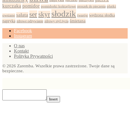
pieczarki
kurczaka
pomidor
pomidorki koktajlowe
proszek do pieczenia
płatki
słodzik
ser
skyr
sałata
wędzona słodka
owsiane
twaróg
papryka
śmietana
zdrowy styl życia
zdrowe odżywianie
Facebook
Instagram
O nas
Kontakt
Polityka Prywatności
© 2026 Zaremba. Wszelkie prawa zastrzeżone. Twoje dane są
bezpieczne.
Insert