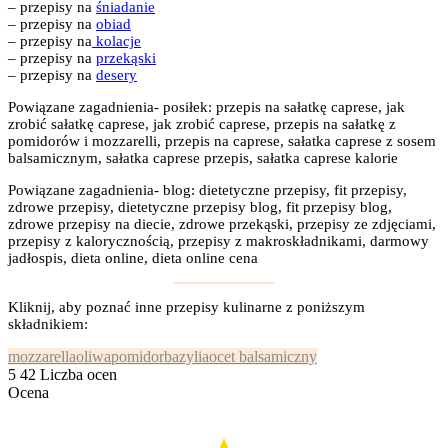
– przepisy na
śniadanie
– przepisy na
obiad
– przepisy na
kolacje
– przepisy na
przekąski
– przepisy na
desery
Powiązane zagadnienia- posiłek: przepis na sałatkę caprese, jak
zrobić sałatkę caprese, jak zrobić caprese, przepis na sałatkę z
pomidorów i mozzarelli, przepis na caprese, sałatka caprese z sosem
balsamicznym, sałatka caprese przepis, sałatka caprese kalorie
Powiązane zagadnienia- blog: dietetyczne przepisy, fit przepisy,
zdrowe przepisy, dietetyczne przepisy blog, fit przepisy blog,
zdrowe przepisy na diecie, zdrowe przekąski, przepisy ze zdjęciami,
przepisy z kalorycznością, przepisy z makroskładnikami, darmowy
jadłospis, dieta online, dieta online cena
Kliknij, aby poznać inne przepisy kulinarne z poniższym
składnikiem:
mozzarella
oliwa
pomidor
bazylia
ocet balsamiczny
5
42
Liczba ocen
Ocena