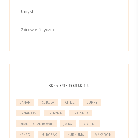
Umysł
Zdrowie fizyczne
SKŁADNIK POSIŁKU ⇩
BANAN
CEBULA
CHILLI
CURRY
CYNAMON
CYTRYNA
CZOSNEK
DBANIE O ZDROWIE
JAJKA
JOGURT
KAKAO
KURCZAK
KURKUMA
MAKARON