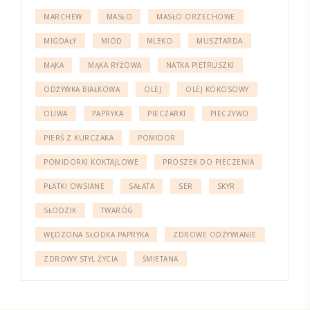
MARCHEW
MASŁO
MASŁO ORZECHOWE
MIGDAŁY
MIÓD
MLEKO
MUSZTARDA
MĄKA
MĄKA RYŻOWA
NATKA PIETRUSZKI
ODŻYWKA BIAŁKOWA
OLEJ
OLEJ KOKOSOWY
OLIWA
PAPRYKA
PIECZARKI
PIECZYWO
PIERŚ Z KURCZAKA
POMIDOR
POMIDORKI KOKTAJLOWE
PROSZEK DO PIECZENIA
PŁATKI OWSIANE
SAŁATA
SER
SKYR
SŁODZIK
TWARÓG
WĘDZONA SŁODKA PAPRYKA
ZDROWE ODŻYWIANIE
ZDROWY STYL ŻYCIA
ŚMIETANA