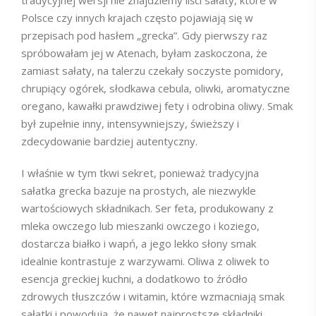
tradycyjnej wersji nie znajdziemy liści sałaty, które w
Polsce czy innych krajach często pojawiają się w
przepisach pod hasłem „grecka”. Gdy pierwszy raz
spróbowałam jej w Atenach, byłam zaskoczona, że
zamiast sałaty, na talerzu czekały soczyste pomidory,
chrupiący ogórek, słodkawa cebula, oliwki, aromatyczne
oregano, kawałki prawdziwej fety i odrobina oliwy. Smak
był zupełnie inny, intensywniejszy, świeższy i
zdecydowanie bardziej autentyczny.
I właśnie w tym tkwi sekret, ponieważ tradycyjna
sałatka grecka bazuje na prostych, ale niezwykle
wartościowych składnikach. Ser feta, produkowany z
mleka owczego lub mieszanki owczego i koziego,
dostarcza białko i wapń, a jego lekko słony smak
idealnie kontrastuje z warzywami. Oliwa z oliwek to
esencja greckiej kuchni, a dodatkowo to źródło
zdrowych tłuszczów i witamin, które wzmacniają smak
sałatki i powodują, że nawet najprostsze składniki