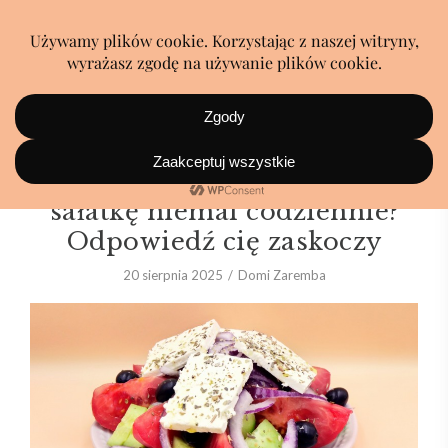
Dlaczego Grecy jedzą tę
sałatkę niemal codziennie?
Odpowiedź cię zaskoczy
20 sierpnia 2025
Domi Zaremba