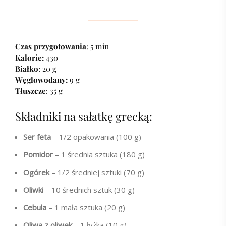
Czas przygotowania
: 5 min
Kalorie:
430
Białko
: 20 g
Węglowodany:
9 g
Tłuszcze
: 35 g
Składniki na sałatkę grecką:
Ser feta
– 1/2 opakowania (100 g)
Pomidor
– 1 średnia sztuka (180 g)
Ogórek
– 1/2 średniej sztuki (70 g)
Oliwki
– 10 średnich sztuk (30 g)
Cebula
– 1 mała sztuka (20 g)
Oliwa z oliwek
– 1 łyżka (10 g)