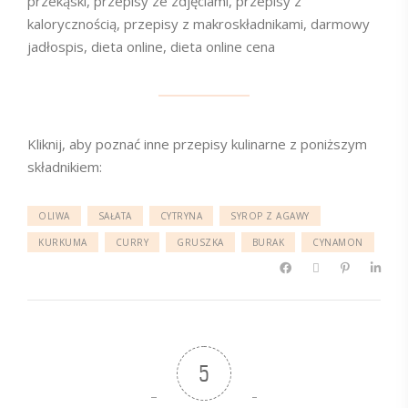
przekąski, przepisy ze zdjęciami, przepisy z
kalorycznością, przepisy z makroskładnikami, darmowy
jadłospis, dieta online, dieta online cena
Kliknij, aby poznać inne przepisy kulinarne z poniższym
składnikiem:
OLIWA
SAŁATA
CYTRYNA
SYROP Z AGAWY
KURKUMA
CURRY
GRUSZKA
BURAK
CYNAMON
5