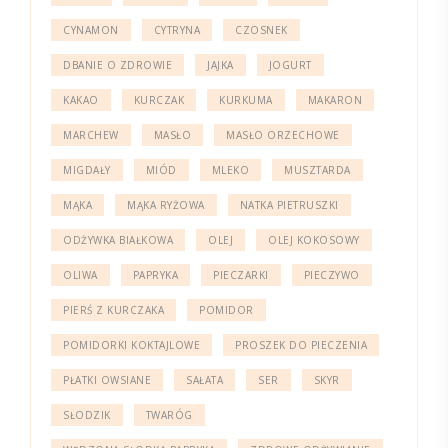
CYNAMON
CYTRYNA
CZOSNEK
DBANIE O ZDROWIE
JAJKA
JOGURT
KAKAO
KURCZAK
KURKUMA
MAKARON
MARCHEW
MASŁO
MASŁO ORZECHOWE
MIGDAŁY
MIÓD
MLEKO
MUSZTARDA
MĄKA
MĄKA RYŻOWA
NATKA PIETRUSZKI
ODŻYWKA BIAŁKOWA
OLEJ
OLEJ KOKOSOWY
OLIWA
PAPRYKA
PIECZARKI
PIECZYWO
PIERŚ Z KURCZAKA
POMIDOR
POMIDORKI KOKTAJLOWE
PROSZEK DO PIECZENIA
PŁATKI OWSIANE
SAŁATA
SER
SKYR
SŁODZIK
TWARÓG