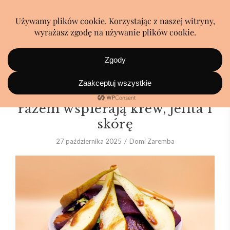
Dwa światy na talerzu, które
razem wspierają krew, jelita i
skórę
27 października 2025
Domi Zaremba