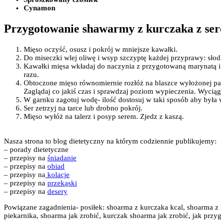
Cynamon
Przygotowanie shawarmy z kurczaka z ser
Mięso oczyść, osusz i pokrój w mniejsze kawałki.
Do miseczki wlej oliwę i wsyp szczyptę każdej przyprawy: sł
Kawałki mięsa wkładaj do naczynia z przygotowaną marynatą i
razu.
Obtoczone mięso równomiernie rozłóż na blaszce wyłożonej pap
Zaglądaj co jakiś czas i sprawdzaj poziom wypieczenia. Wyciąg
W garnku zagotuj wodę- ilość dostosuj w taki sposób aby była 
Ser zetrzyj na tarce lub drobno pokrój.
Mięso wyłóż na talerz i posyp serem. Zjedz z kaszą.
Nasza strona to blog dietetyczny na którym codziennie publikujemy:
– porady dietetyczne
– przepisy na
śniadanie
– przepisy na
obiad
– przepisy na
kolacje
– przepisy na
przekąski
– przepisy na
desery
Powiązane zagadnienia- posiłek: shoarma z kurczaka kcal, shoarma z
piekarnika, shoarma jak zrobić, kurczak shoarma jak zrobić, jak prz