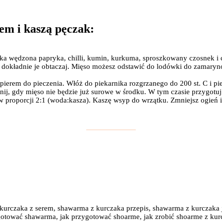
em i kaszą pęczak:
odka wędzona papryka, chilli, kumin, kurkuma, sproszkowany czosnek 
 dokładnie je obtaczaj. Mięso możesz odstawić do lodówki do zamaryn
ierem do pieczenia. Włóż do piekarnika rozgrzanego do 200 st. C i pie
nij, gdy mięso nie będzie już surowe w środku. W tym czasie przygotuj 
w proporcji 2:1 (woda:kasza). Kaszę wsyp do wrzątku. Zmniejsz ogień 
 kurczaka z serem, shawarma z kurczaka przepis, shawarma z kurczaka j
ygotować shawarma, jak przygotować shoarme, jak zrobić shoarme z kur