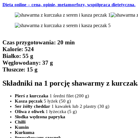
Dieta online – cena, opinie, metamorfozy, współpraca dietetyczna.
Czas przygotowania
: 20 min
Kalorie:
524
Białko
: 55 g
Węglowodany:
37 g
Tłuszcze
: 15 g
Składniki na 1 porcję shawarmy z kurczaka
Pierś z kurczaka
1 średni filet (200 g)
Kasza pęczak
5 łyżek (50 g)
Ser żółty cheddar
1 kawałek lub 2 plastry (30 g)
Oliwa z oliwek
1 łyżeczka (5 g)
Słodka wędzona papryka
Chilli
Kumin
Kurkuma
Sproszkowany czosnek