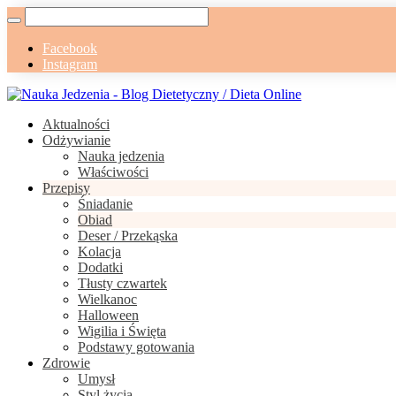
Facebook
Instagram
Aktualności
Odżywianie
Nauka jedzenia
Właściwości
Przepisy
Śniadanie
Obiad
Deser / Przekąska
Kolacja
Dodatki
Tłusty czwartek
Wielkanoc
Halloween
Wigilia i Święta
Podstawy gotowania
Zdrowie
Umysł
Styl życia