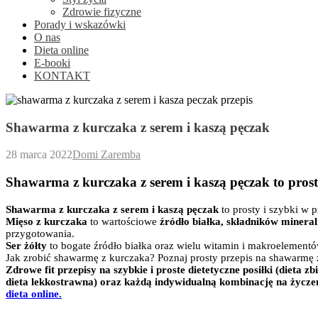
Zdrowie fizyczne
Porady i wskazówki
O nas
Dieta online
E-booki
KONTAKT
Shawarma z kurczaka z serem i kaszą pęczak
28 marca 2022
Domi Zaremba
Shawarma z kurczaka z serem i kaszą pęczak to prosty
Shawarma z kurczaka z serem i kaszą pęczak
to prosty i szybki w 
Mięso z kurczaka
to wartościowe
źródło białka, składników minera
przygotowania.
Ser żółty
to bogate źródło białka oraz wielu witamin i makroelementó
Jak zrobić shawarmę z kurczaka? Poznaj prosty przepis na shawarmę 
Zdrowe fit przepisy na szybkie i proste dietetyczne posiłki (dieta 
dieta lekkostrawna) oraz każdą indywidualną kombinację na życzen
dieta online.