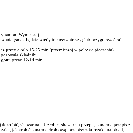
i cynamon. Wymieszaj.
owania (smak będzie wtedy intensywniejszy) lub przygotować od
cz przez około 15-25 min (przemieszaj w połowie pieczenia).
pozostałe składniki.
i gotuj przez 12-14 min.
ak zrobić, shawarma jak zrobić, shawarma przepis, shoarma przepis z
czaka, jak zrobić shoarme drobiową, przepisy z kurczaka na obiad,