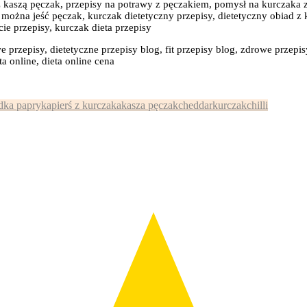
 z kaszą pęczak, przepisy na potrawy z pęczakiem, pomysł na kurczaka 
ożna jeść pęczak, kurczak dietetyczny przepisy, dietetyczny obiad z 
cie przepisy, kurczak dieta przepisy
e przepisy, dietetyczne przepisy blog, fit przepisy blog, zdrowe przepis
a online, dieta online cena
:
dka papryka
pierś z kurczaka
kasza pęczak
cheddar
kurczak
chilli