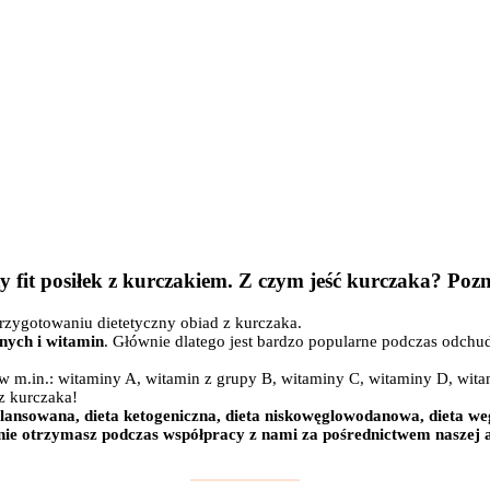
 fit posiłek z kurczakiem. Z czym jeść kurczaka? Pozn
przygotowaniu dietetyczny obiad z kurczaka.
lnych i witamin
. Głównie dlatego jest bardzo popularne podczas odchudz
w m.in.: witaminy A, witamin z grupy B, witaminy C, witaminy D, wita
z kurczaka!
zbilansowana, dieta ketogeniczna, dieta niskowęglowodanowa, dieta weg
ie otrzymasz podczas współpracy z nami za pośrednictwem naszej ap