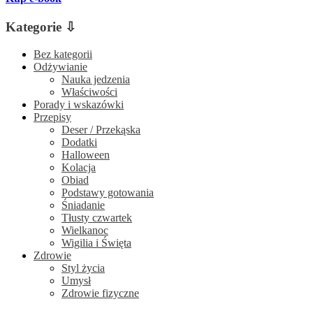
Kategorie ⇩
Bez kategorii
Odżywianie
Nauka jedzenia
Właściwości
Porady i wskazówki
Przepisy
Deser / Przekąska
Dodatki
Halloween
Kolacja
Obiad
Podstawy gotowania
Śniadanie
Tłusty czwartek
Wielkanoc
Wigilia i Święta
Zdrowie
Styl życia
Umysł
Zdrowie fizyczne