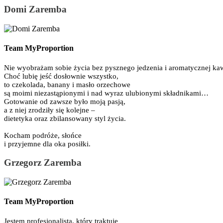
Domi Zaremba
Team MyProportion
Nie wyobrażam sobie życia bez pysznego jedzenia i aromatycznej ka
Choć lubię jeść dosłownie wszystko,
to czekolada, banany i masło orzechowe
są moimi niezastąpionymi i nad wyraz ulubionymi składnikami…
Gotowanie od zawsze było moją pasją,
a z niej zrodziły się kolejne –
dietetyka oraz zbilansowany styl życia.
Kocham podróże, słońce
i przyjemne dla oka posiłki.
Grzegorz Zaremba
Team MyProportion
Jestem profesjonalistą, który traktuje