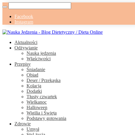
Facebook
Instagram
Aktualności
Odżywianie
Nauka jedzenia
Właściwości
Przepisy
Śniadanie
Obiad
Deser / Przekąska
Kolacja
Dodatki
Tłusty czwartek
Wielkanoc
Halloween
Wigilia i Święta
Podstawy gotowania
Zdrowie
Umysł
Styl życia