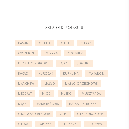
SKŁADNIK POSIŁKU ⇩
BANAN
CEBULA
CHILLI
CURRY
CYNAMON
CYTRYNA
CZOSNEK
DBANIE O ZDROWIE
JAJKA
JOGURT
KAKAO
KURCZAK
KURKUMA
MAKARON
MARCHEW
MASŁO
MASŁO ORZECHOWE
MIGDAŁY
MIÓD
MLEKO
MUSZTARDA
MĄKA
MĄKA RYŻOWA
NATKA PIETRUSZKI
ODŻYWKA BIAŁKOWA
OLEJ
OLEJ KOKOSOWY
OLIWA
PAPRYKA
PIECZARKI
PIECZYWO