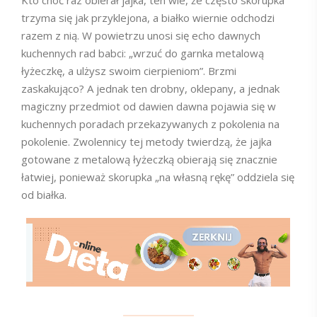
Kto choć raz obierał jajka, ten wie, że często skorupka
trzyma się jak przyklejona, a białko wiernie odchodzi
razem z nią. W powietrzu unosi się echo dawnych
kuchennych rad babci: „wrzuć do garnka metalową
łyżeczkę, a ulżysz swoim cierpieniom”. Brzmi
zaskakująco? A jednak ten drobny, oklepany, a jednak
magiczny przedmiot od dawien dawna pojawia się w
kuchennych poradach przekazywanych z pokolenia na
pokolenie. Zwolennicy tej metody twierdzą, że jajka
gotowane z metalową łyżeczką obierają się znacznie
łatwiej, ponieważ skorupka „na własną rękę” oddziela się
od białka.