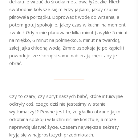
delikatnie wrzuć do środka metalową łyżeczkę. Niech
swobodnie kołysze się między jajkami, jakby czujnie
pilnowała porządku. Doprowadź wodę do wrzenia, a
potem gotuj spokojnie, jakby czas w kuchni na moment
zwolnił. Gdy minie planowane kilka minut (zwykle 5 minut
na miękko, 6 minut na półmiękko, 8 minut na twardo),
zalej jajka chłodną wodą. Zimno uspokaja je po kąpieli i
powoduje, że skorupki same nabierają chęci, aby je
obrać.
Czy to czary, czy spryt naszych babć, które intuicyjnie
odkryły coś, czego dziś nie jesteśmy w stanie
wytłumaczyć? Pewne jest to, że gładko obrane jajko i
odrobina spokoju w kuchni nic nie kosztuje, a może
naprawdę ułatwić życie. Czasem największe sekrety
kryją się w najprostszych przedmiotach.