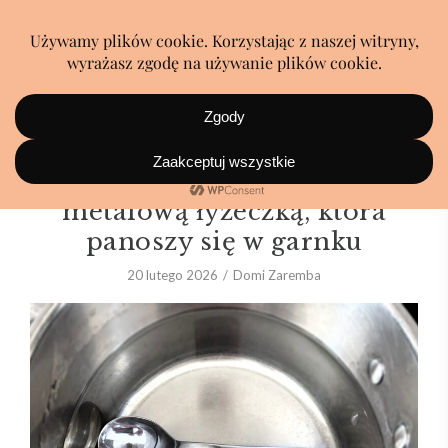
Tego jeszcze nie było! Trik z
metalową łyżeczką, która
panoszy się w garnku
20 lutego 2026
Domi Zaremba